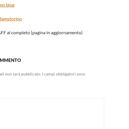
ino blog
edamstorino
AFF al completo (pagina in aggiornamento)
COMMENTO
mail non sarà pubblicato.
I campi obbligatori sono