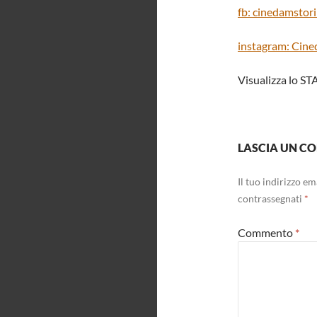
fb: cinedamstor
instagram: Cin
Visualizza lo ST
LASCIA UN 
Il tuo indirizzo e
contrassegnati
*
Commento
*