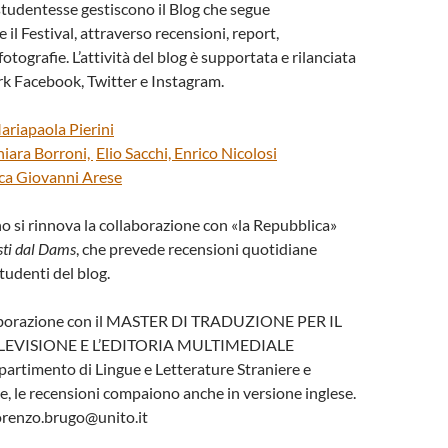
 studentesse gestiscono il Blog che segue
il Festival, attraverso recensioni, report,
fotografie. L’attività del blog è supportata e rilanciata
rk Facebook, Twitter e Instagram.
ariapaola Pierini
iara Borroni,
Elio Sacchi,
Enrico Nicolosi
ca Giovanni Arese
 si rinnova la collaborazione con «la Repubblica»
sti dal Dams
, che prevede recensioni quotidiane
studenti del blog.
laborazione con il MASTER DI TRADUZIONE PER IL
LEVISIONE E L’EDITORIA MULTIMEDIALE
artimento di Lingue e Letterature Straniere e
 le recensioni compaiono anche in versione inglese.
orenzo.brugo@unito.it