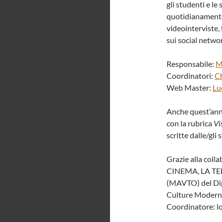
gli studenti e le
quotidianamente 
videointerviste, 
sui social netwo
Responsabile:
M
Coordinatori:
Ch
Web Master:
Lu
Anche quest’anno
con la rubrica
Vi
scritte dalle/gli 
Grazie alla col
CINEMA, LA TE
(MAVTO) del Dip
Culture Moderne,
Coordinatore: l