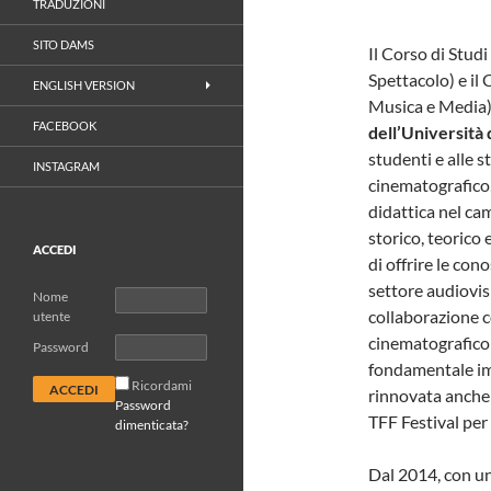
TRADUZIONI
SITO DAMS
Il Corso di Studi
Spettacolo) e il
ENGLISH VERSION
Musica e Media)
FACEBOOK
dell’Università 
studenti e alle
INSTAGRAM
cinematografico, 
didattica nel cam
storico, teorico 
ACCEDI
di offrire le co
settore audiovis
Nome
collaborazione c
utente
cinematografico 
Password
fondamentale imp
Ricordami
rinnovata anche 
Password
TFF Festival per 
dimenticata?
Dal 2014, con un’