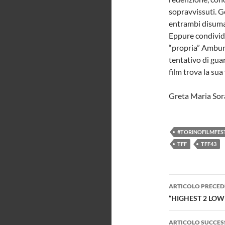
sopravvissuti. 
entrambi disumani
Eppure condivido
“propria” Amburg
tentativo di gua
film trova la sua 
Greta Maria Sor
#TORINOFILMFES
TFF
TFF43
Navigazi
ARTICOLO PRECED
articolo
“HIGHEST 2 LOWE
ARTICOLO SUCCES