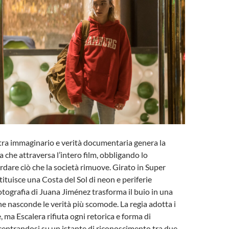
tra immaginario e verità documentaria genera la
 che attraversa l’intero film, obbligando lo
rdare ciò che la società rimuove. Girato in Super
tituisce una Costa del Sol di neon e periferie
fotografia di Juana Jiménez trasforma il buio in una
e nasconde le verità più scomode. La regia adotta i
, ma Escalera rifiuta ogni retorica e forma di
entrandosi su un istante di riconoscimento tra due