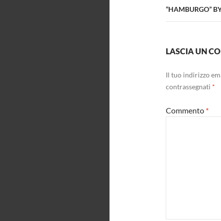
“HAMBURGO” BY 
LASCIA UN 
Il tuo indirizzo e
contrassegnati
*
Commento
*