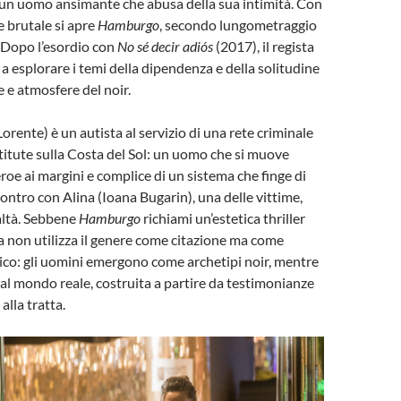
ei un uomo ansimante che abusa della sua intimità. Con
 brutale si apre
Hamburgo
, secondo lungometraggio
. Dopo l’esordio con
No sé decir adiós
(2017), il regista
a esplorare i temi della dipendenza e della solitudine
e atmosfere del noir.
rente) è un autista al servizio di una rete criminale
stitute sulla Costa del Sol: un uomo che si muove
roe ai margini e complice di un sistema che finge di
contro con Alina (Ioana Bugarin), una delle vittime,
ealtà. Sebbene
Hamburgo
richiami un’estetica thriller
ra non utilizza il genere come citazione ma come
tico: gli uomini emergono come archetipi noir, mentre
al mondo reale, costruita a partire da testimonianze
alla tratta.