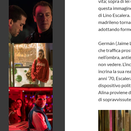
vita; sopra di l
questa immagine
di Lino Escalera
madrileno torna 
adottando forme 
Germán (Jaime Lo
che traffica pro
nell’ombra, antie
non vedere. L’in
incrina la sua r
anni ’70, Escale
dispositivo poli
Alina proviene d
di sopravvissute 