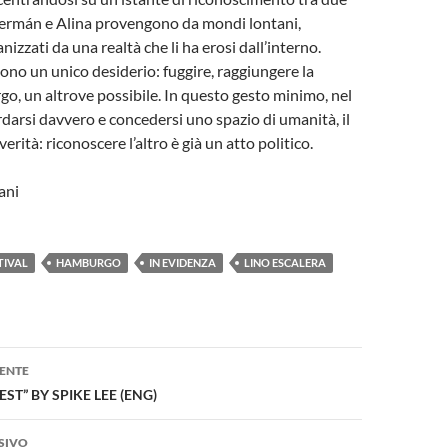
Germán e Alina provengono da mondi lontani,
zzati da una realtà che li ha erosi dall’interno.
no un unico desiderio: fuggire, raggiungere la
o, un altrove possibile. In questo gesto minimo, nel
rdarsi davvero e concedersi uno spazio di umanità, il
verità: riconoscere l’altro è già un atto politico.
ani
TIVAL
HAMBURGO
IN EVIDENZA
LINO ESCALERA
one
ENTE
ST” BY SPIKE LEE (ENG)
SIVO