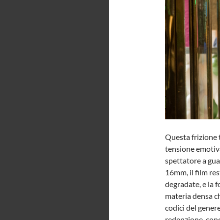
Questa frizione 
tensione emotiva
spettatore a gua
16mm, il film res
degradate, e la 
materia densa ch
codici del genere
redenzione, conc