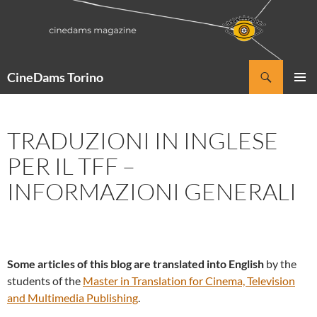
Vai
al
contenuto
Cerca
CineDams Torino
MENU
PRINCI
TRADUZIONI IN INGLESE
PER IL TFF –
INFORMAZIONI GENERALI
Some articles of this blog are translated into English
by the
students of the
Master in Translation for Cinema, Television
and Multimedia Publishing
.