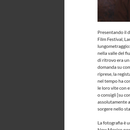
Presentando il d
Film Festival, L
lungometraggio: 
nella valle del 
di ritrovo era un
domanda su come 
riprese, la regis
nel tempo ha cos
le loro vite con 
o consigli [su co
assolutamente ap
sorgere nello st
La fotografia è u
New Mexico non 