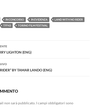
IN CONCORSO
IN EVIDENZA
LAND WITH NO RIDER
TFF43
TORINO FILM FESTIVAL
one
ENTE
ARRY LIGHTON (ENG)
SIVO
RIDER” BY TAMAR LANDO (ENG)
COMMENTO
mail non sarà pubblicato.
I campi obbligatori sono