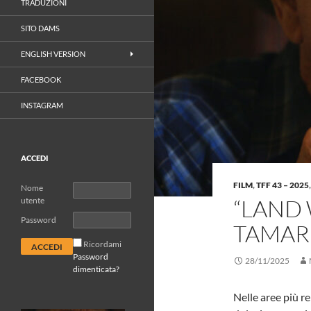
TRADUZIONI
SITO DAMS
ENGLISH VERSION
FACEBOOK
INSTAGRAM
ACCEDI
FILM
,
TFF 43 – 2025
Nome
“LAND 
utente
Password
TAMAR
Ricordami
Password
28/11/2025
dimenticata?
Nelle aree più r