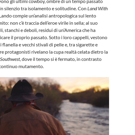
vono gli ultimi cowboy, ombre di un tempo passato
n silenzio tra isolamento e solitudine. Con
Land With
Lando compie un’analisi antropologica sul lento
to: non c’è traccia dell’eroe virile in sella; al suo
i, stanchi e deboli, residui di un’America che ha
care il proprio passato. Sotto i loro cappelli, vestono
flanella e vecchi stivali di pelle e, tra sigarette e
tre protagonisti rivelano la cupa realtà celata dietro la
Southwest
, dove il tempo si è fermato, in contrasto
 continuo mutamento.