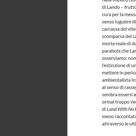
di Lando – frutto
cura per la mess
senso lugubre di 
carcassa del vit
scomparsa del ca
morte reale di d
parabola che Lan
osserviamo: non 
l’estinzione di 
mettere in perico
ambientalista int
al senso di rass
sembra essersi a
ormai troppo vec
di
Land With No 
meno raccontata,
attraverso le ul