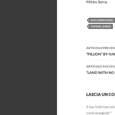
Mirko Serra
DOCUMENTARIO
TAMAR LANDO
Navigazi
ARTICOLO PRECED
articolo
“PILLION” BY H
ARTICOLO SUCCES
“LAND WITH NO 
LASCIA UN 
Il tuo indirizzo e
contrassegnati
*