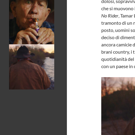
dolosi, sopravvi
che si muovono i
No Rider
, Tamar 
tramonto di un mi
posto, uomini sol
deciso di dimenti
ancora camicie di 
brani country, i 
quotidianità del
con un paese in