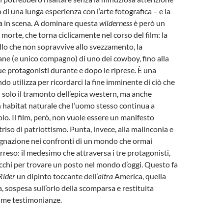
 di una lunga esperienza con l’arte fotografica – e la
a in scena. A dominare questa
wilderness
è però un
morte, che torna ciclicamente nel corso del film: la
ello che non sopravvive allo svezzamento, la
ne (e unico compagno) di uno dei cowboy, fino alla
ue protagonisti durante e dopo le riprese. È una
do utilizza per ricordarci la fine imminente di ciò che
solo il tramonto dell’epica western, ma anche
un habitat naturale che l’uomo stesso continua a
lo. Il film, però, non vuole essere un manifesto
riso di patriottismo. Punta, invece, alla malinconia e
egnazione nei confronti di un mondo che ormai
rreso: il medesimo che attraversa i tre protagonisti,
chi per trovare un posto nel mondo d’oggi. Questo fa
Rider
un dipinto toccante dell’
altra
America, quella
 sospesa sull’orlo della scomparsa e restituita
time testimonianze.