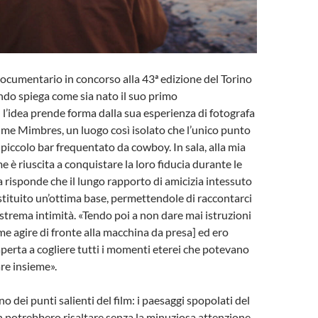
ocumentario in concorso alla 43ª edizione del Torino
ando spiega come sia nato il suo primo
l’idea prende forma dalla sua esperienza di fotografa
fiume Mimbres, un luogo così isolato che l’unico punto
 piccolo bar frequentato da cowboy. In sala, alla mia
è riuscita a conquistare la loro fiducia durante le
ta risponde che il lungo rapporto di amicizia intessuto
tituito un’ottima base, permettendole di raccontarci
estrema intimità. «Tendo poi a non dare mai istruzioni
me agire di fronte alla macchina da presa] ed ero
erta a cogliere tutti i momenti eterei che potevano
are insieme».
no dei punti salienti del film: i paesaggi spopolati del
potrebbero risaltare senza la minuziosa attenzione