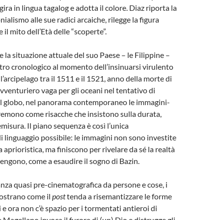
ira in lingua tagalog e adotta il colore. Diaz riporta la
nialismo alle sue radici arcaiche, rilegge la figura
 il mito dell’Età delle “scoperte”.
la situazione attuale del suo Paese – le Filippine –
ntro cronologico al momento dell’insinuarsi virulento
l’arcipelago tra il 1511 e il 1521, anno della morte di
vventuriero vaga per gli oceani nel tentativo di
il globo, nel panorama contemporaneo le immagini-
emono come risacche che insistono sulla durata,
misura. Il piano sequenza è così l’unica
i linguaggio possibile: le immagini non sono investite
aprioristica, ma finiscono per rivelare da sé la realtà
engono, come a esaudire il sogno di Bazin.
anza quasi pre-cinematografica da persone e cose, i
mostrano come il
post
tenda a risemantizzare le forme
e ora non c’è spazio per i tormentati antieroi di
 Magellano invoca il furore di (un) Dio e distrugge gli