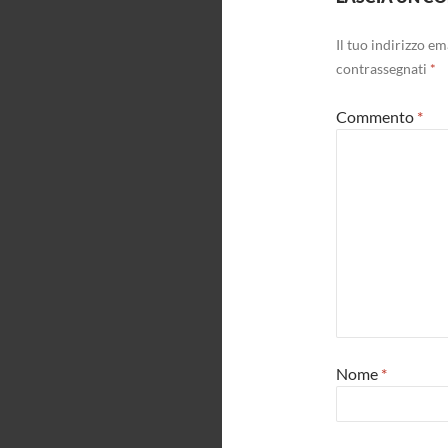
Il tuo indirizzo e
contrassegnati
*
Commento
*
Nome
*