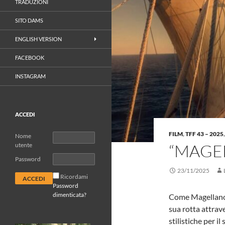
TRADUZIONI
SITO DAMS
ENGLISH VERSION
FACEBOOK
INSTAGRAM
ACCEDI
FILM
,
TFF 43 – 2025
Nome
“MAGEL
utente
Password
23/11/2025
Ricordami
Password
dimenticata?
Come Magellano 
sua rotta attrav
stilistiche per i