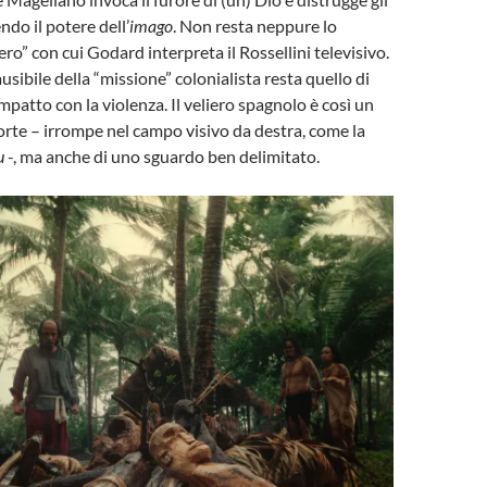
endo il potere dell’
imago
. Non resta neppure lo
ro” con cui Godard interpreta il Rossellini televisivo.
usibile della “missione” colonialista resta quello di
impatto con la violenza. Il veliero spagnolo è così un
orte – irrompe nel campo visivo da destra, come la
u
-, ma anche di uno sguardo ben delimitato.