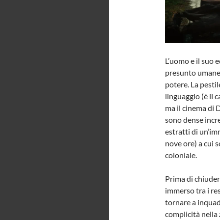
L’uomo e il suo 
presunto umanesi
potere. La pesti
linguaggio (è il 
ma il cinema di D
sono dense incre
estratti di un’im
nove ore) a cui 
coloniale.
Prima di chiuders
immerso tra i res
tornare a inquad
complicità nella