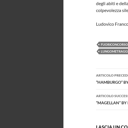
degli abiti e del
colpevolezza sile
Ludovico Franc
FUORICONCORSO
LUNGOMETRAGG
Navigazi
ARTICOLO PRECED
articolo
“HAMBURGO” BY 
ARTICOLO SUCCES
“MAGELLAN” BY 
LASCIA UN 