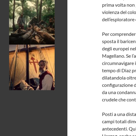
prima volta non g
violenza del colo
dell’esploratore e
Per comprendere 
sposta il barice
degli europei nel
Magellano. Se l’a
circumnavigare 
tempo di Diaz pr
dilatandola oltre
configurazione d
da una condanna 
crudele che cont
Posti a una dist
campi totali di
antecedenti. Qui 
Herzog, anche se