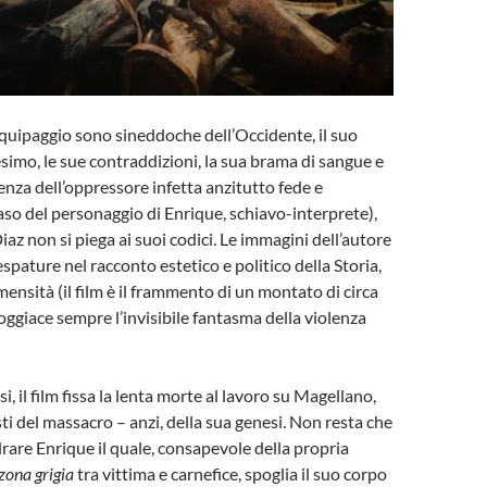
equipaggio sono sineddoche dell’Occidente, il suo
mo, le sue contraddizioni, la sua brama di sangue e
lenza dell’oppressore infetta anzitutto fede e
caso del personaggio di Enrique, schiavo-interprete),
iaz non si piega ai suoi codici. Le immagini dell’autore
spature nel racconto estetico e politico della Storia,
mensità (il film è il frammento di un montato di circa
soggiace sempre l’invisibile fantasma della violenza
i, il film fissa la lenta morte al lavoro su Magellano,
ti del massacro – anzi, della sua genesi. Non resta che
rare Enrique il quale, consapevole della propria
zona grigia
tra vittima e carnefice, spoglia il suo corpo