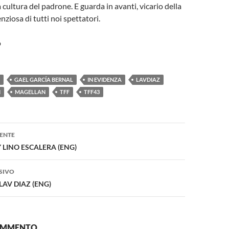
la cultura del padrone. E guarda in avanti, vicario della
nziosa di tutti noi spettatori.
o
GAEL GARCÍA BERNAL
IN EVIDENZA
LAVDIAZ
I
MAGELLAN
TFF
TFF43
one
ENTE
LINO ESCALERA (ENG)
SIVO
LAV DIAZ (ENG)
COMMENTO