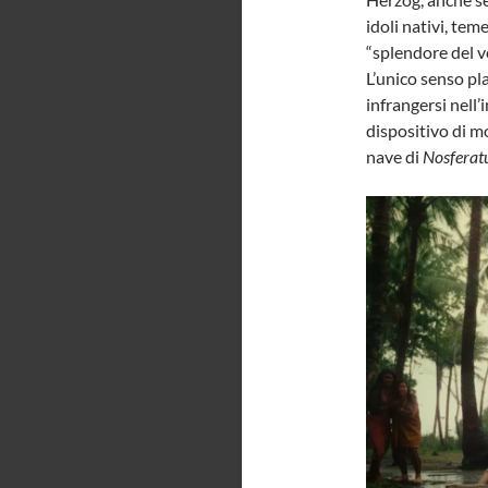
idoli nativi, tem
“splendore del ve
L’unico senso pla
infrangersi nell’
dispositivo di m
nave di
Nosferat