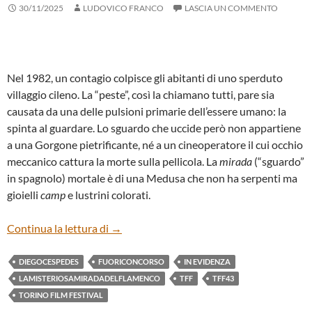
30/11/2025
LUDOVICO FRANCO
LASCIA UN COMMENTO
Nel 1982, un contagio colpisce gli abitanti di uno sperduto
villaggio cileno. La “peste”, così la chiamano tutti, pare sia
causata da una delle pulsioni primarie dell’essere umano: la
spinta al guardare. Lo sguardo che uccide però non appartiene
a una Gorgone pietrificante, né a un cineoperatore il cui occhio
meccanico cattura la morte sulla pellicola. La
mirada
(“sguardo”
in spagnolo) mortale è di una Medusa che non ha serpenti ma
gioielli
camp
e lustrini colorati.
“LA MISTERIOSA MIRADA DEL FLAMEN
Continua la lettura di
→
DIEGOCESPEDES
FUORICONCORSO
IN EVIDENZA
LAMISTERIOSAMIRADADELFLAMENCO
TFF
TFF43
TORINO FILM FESTIVAL