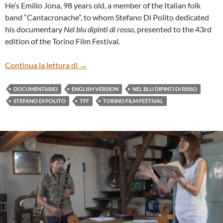
He’s Emilio Jona, 98 years old, a member of the Italian folk
band “Cantacronache”, to whom Stefano Di Polito dedicated
his documentary
Nel blu dipinti di rosso
, presented to the 43rd
edition of the Torino Film Festival.
“NEL BLU DIPINTI DI ROSSO” BY STEFA
Continua la lettura di
→
DOCUMENTARIO
ENGLISH VERSION
NEL BLU DIPINTI DI RISSO
STEFANO DI POLITO
TFF
TORINO FILM FESTIVAL