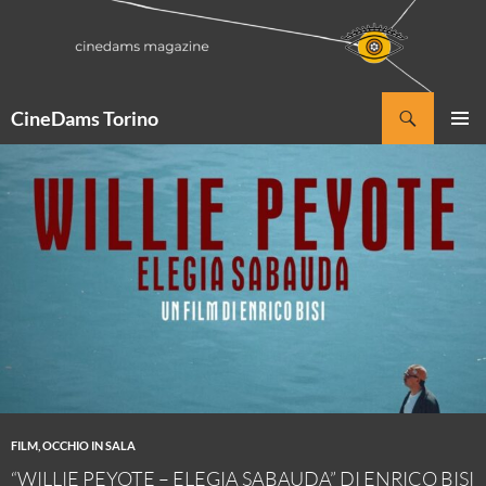
Vai
al
contenuto
Cerca
CineDams Torino
MENU
PRINCI
FILM
,
OCCHIO IN SALA
“WILLIE PEYOTE – ELEGIA SABAUDA” DI ENRICO BISI