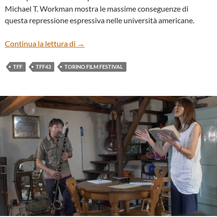
Michael T. Workman mostra le massime conseguenze di
questa repressione espressiva nelle università americane.
“THE ENCAMPMENTS” DI KEI PRITSKE
Continua la lettura di
→
TFF
TFF43
TORINO FILM FESTIVAL