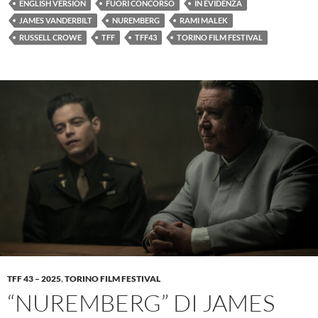
ENGLISH VERSION
FUORI CONCORSO
IN EVIDENZA
JAMES VANDERBILT
NUREMBERG
RAMI MALEK
RUSSELL CROWE
TFF
TFF43
TORINO FILM FESTIVAL
TFF 43 – 2025
,
TORINO FILM FESTIVAL
“NUREMBERG” DI JAMES