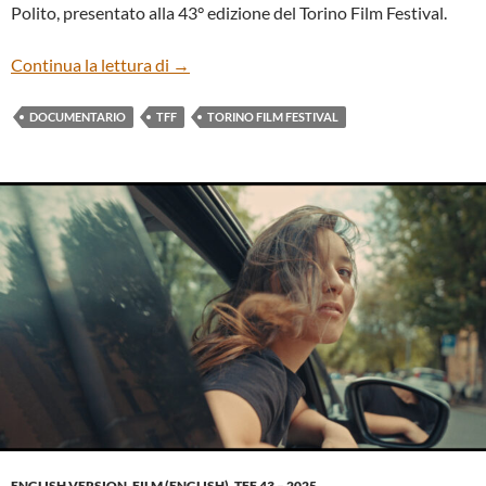
Polito, presentato alla 43° edizione del Torino Film Festival.
“NEL BLU DIPINTI DI ROSSO” DI STEFA
Continua la lettura di
→
DOCUMENTARIO
TFF
TORINO FILM FESTIVAL
ENGLISH VERSION
,
FILM (ENGLISH)
,
TFF 43 – 2025