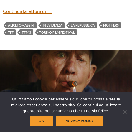
“MOTHERS” DI ALICE TOMASSINI
Continua la lettura di
→
ALICETOMASSINI
IN EVIDENZA
LA REPUBBLICA
MOTHERS
TFF
TFF43
TORINO FILM FESTIVAL
Utilizziamo i cookie per essere sicuri che tu possa avere la
migliore esperienza sul nostro sito. Se continui ad utilizzare
questo sito noi assumiamo che tu ne sia felice.
OK
PRIVACY POLICY