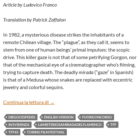
Article by Ludovico Franco
Translation by Patrick Zaffalon
In 1982, a mysterious disease strikes the inhabitants of a
remote Chilean village. The “plague”, as they call it, seems to
stem from one of human beings’ primal impulses: the scopic
drive. This killer gaze is not that of some petrifying Gorgon, nor
that of the mechanical eye of a cinematographer who’s filming,
trying to capture death. The deadly
mirada
(“gaze” in Spanish)
is that of a Medusa whose snakes are replaced with eccentric
jewelry and colorful sequins.
“LA MISTERIOSA MIRADA DEL FLAMEN
Continua la lettura di
→
DIEGOCESPEDES
ENGLISH VERSION
FUORICONCORSO
IN EVIDENZA
LAMISTERIOSAMIRADADELFLAMENCO
TFF
TFF43
TORINO FILM FESTIVAL