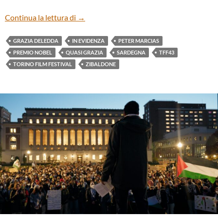
“QUASI GRAZIA” DI PETER MARCIAS
Continua la lettura di
→
GRAZIA DELEDDA
IN EVIDENZA
PETER MARCIAS
PREMIO NOBEL
QUASI GRAZIA
SARDEGNA
TFF43
TORINO FILM FESTIVAL
ZIBALDONE