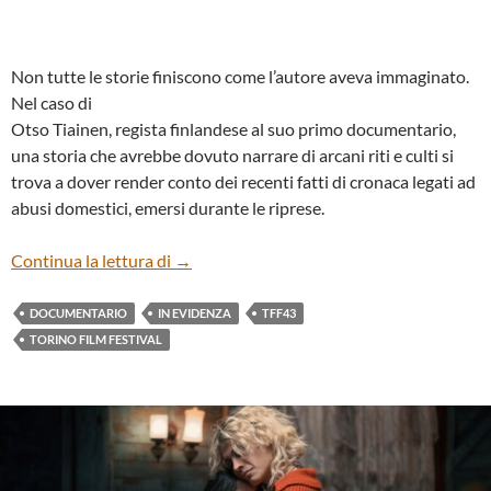
Non tutte le storie finiscono come l’autore aveva immaginato.
Nel caso di
Otso Tiainen, regista finlandese al suo primo documentario,
una storia che avrebbe dovuto narrare di arcani riti e culti si
trova a dover render conto dei recenti fatti di cronaca legati ad
abusi domestici, emersi durante le riprese.
“SHADOWLAND” DI OTSO TIAINEN
Continua la lettura di
→
DOCUMENTARIO
IN EVIDENZA
TFF43
TORINO FILM FESTIVAL