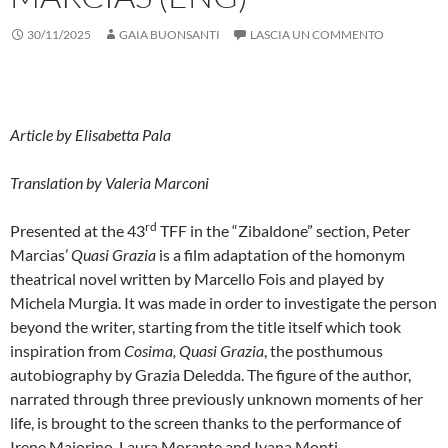
30/11/2025
GAIA BUONSANTI
LASCIA UN COMMENTO
Article by Elisabetta Pala
Translation by Valeria Marconi
rd
Presented at the 43
TFF in the “Zibaldone” section, Peter
Marcias’
Quasi Grazia
is a film adaptation of the homonym
theatrical novel written by Marcello Fois and played by
Michela Murgia. It was made in order to investigate the person
beyond the writer, starting from the title itself which took
inspiration from
Cosima, Quasi Grazia
, the posthumous
autobiography by Grazia Deledda. The figure of the author,
narrated through three previously unknown moments of her
life, is brought to the screen thanks to the performance of
Irene Maiorino, Laura Morante and Ivana Monti.