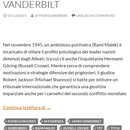
VANDERBILT
01/12/2025
VITTORIO BARBIERI
LASCIA UN COMMENTO
Nel novembre 1945, un ambizioso psichiatra (Rami Malek) è
incaricato di stilare il profilo psicologico dei leader nazisti
detenuti dagli Alleati, tra cui c’è anche l’inquietante Hermann
Göring (Russell Crowe). Mentre cerca di comprendere
motivazioni e strategie difensive dei prigionieri, il giudice
Robert Jackson (Michael Shannon) si batte per istituire un
tribunale internazionale che garantisca una giustizia
imparziale anche per i carnefici del secondo conflitto mondiale.
“NUREMBERG” DI JAMES VANDERBILT
Continua la lettura di
→
FUORI CONCORSO
IN EVIDENZA
JAMES VANDERBILT
NUREMBERG
RAMI MALEK
RUSSELL CROWE
TFF
TFF43