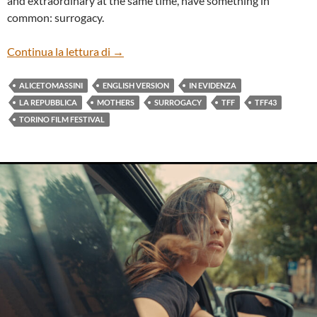
and extraordinary at the same time, have something in
common: surrogacy.
“MOTHERS” BY ALICE TOMASSINI (ENG
Continua la lettura di
→
ALICETOMASSINI
ENGLISH VERSION
IN EVIDENZA
LA REPUBBLICA
MOTHERS
SURROGACY
TFF
TFF43
TORINO FILM FESTIVAL