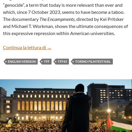
“genocide”, a term that today is more relevant than ever and
which, since 7 October 2023, seems to have become a taboo.
The documentary
The Encampments
, directed by Kei Pritsker
and Michael T. Workman, shows the ultimate consequences of
this expressive repression within American universities.
“THE ENCAMPMENTS” BY KEI PRITSKE
Continua la lettura di
→
ENGLISH VERSION
TFF
TFF43
TORINO FILM FESTIVAL