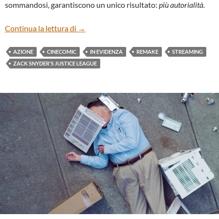
sommandosi, garantiscono un unico risultato:
più autorialità.
“ZACK SNYDER’S JUSTICE LEAGUE” DI
Continua la lettura di
→
AZIONE
CINECOMIC
IN EVIDENZA
REMAKE
STREAMING
ZACK SNYDER'S JUSTICE LEAGUE