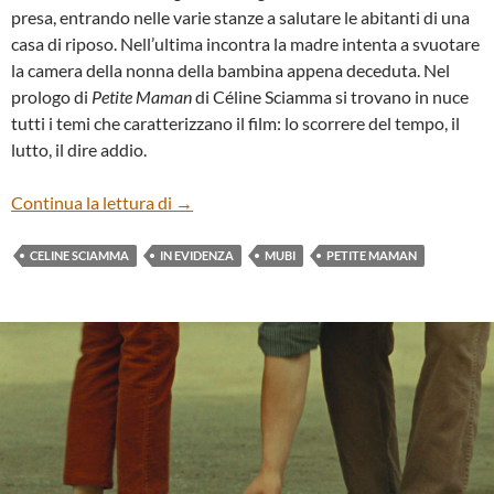
presa, entrando nelle varie stanze a salutare le abitanti di una
casa di riposo. Nell’ultima incontra la madre intenta a svuotare
la camera della nonna della bambina appena deceduta. Nel
prologo di
Petite Maman
di Céline Sciamma si trovano in nuce
tutti i temi che caratterizzano il film: lo scorrere del tempo, il
lutto, il dire addio.
“PETITE MAMAN” DI CéLINE SCIAMMA
Continua la lettura di
→
CELINE SCIAMMA
IN EVIDENZA
MUBI
PETITE MAMAN