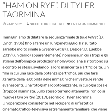
“HAM ON RYE”, DI TYLER
TAORMINA
24/01/2021
NICCOLO BUTTIGLIERO
LASCIA UN COMMENTO
Immaginiamo di dilatare la sequenza finale di
Blue Velvet
(D.
Lynch, 1986) fino a farne un lungometraggio. Il risultato
sarebbe molto simile a
Greener Grass
(J. DeBoer, D. Luebbe,
2019), un deliro (apparentemente) nonsense, in cui i tropi e gli
stilemi dell’olimpica produzione hollywoodiana si ritorcono su
e contro se stessi, svelando la loro insincerità e artificiosità. Un
film in cui una luce dalla potenza ipertrofica, più che farsi
garante della leggibilità delle immagini che investe, le rende
evanescenti. Una fotografia lobotomizzante, in cui ogni cosa è
(troppo) illuminata. Sullo stesso terreno altamente ironico si
muove
Ham on Rye
(2019), esordio di Tyler Taormina.
Un’operazione consistente nel recupero di un’estetica
cinematografico-televisiva estremamente familiare, che viene