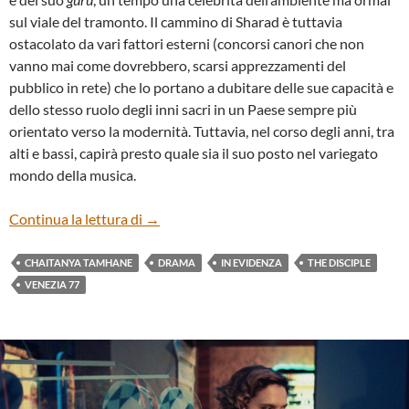
sul viale del tramonto. Il cammino di Sharad è tuttavia
ostacolato da vari fattori esterni (concorsi canori che non
vanno mai come dovrebbero, scarsi apprezzamenti del
pubblico in rete) che lo portano a dubitare delle sue capacità e
dello stesso ruolo degli inni sacri in un Paese sempre più
orientato verso la modernità. Tuttavia, nel corso degli anni, tra
alti e bassi, capirà presto quale sia il suo posto nel variegato
mondo della musica.
“THE DISCIPLE” DI CHAITANYA TAMHA
Continua la lettura di
→
CHAITANYA TAMHANE
DRAMA
IN EVIDENZA
THE DISCIPLE
VENEZIA 77