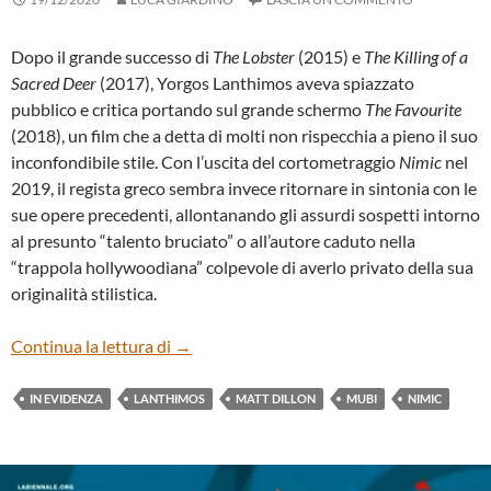
Dopo il grande successo di
The Lobster
(2015) e
The
Killing of a
Sacred Deer
(2017), Yorgos Lanthimos aveva spiazzato
pubblico e critica portando sul grande schermo
The Favourite
(2018), un film che a detta di molti non rispecchia a pieno il suo
inconfondibile stile. Con l’uscita del cortometraggio
Nimic
nel
2019, il regista greco sembra invece ritornare in sintonia con le
sue opere precedenti, allontanando gli assurdi sospetti intorno
al presunto “talento bruciato” o all’autore caduto nella
“trappola hollywoodiana” colpevole di averlo privato della sua
originalità stilistica.
“NIMIC” DI YORGOS LANTHIMOS
Continua la lettura di
→
IN EVIDENZA
LANTHIMOS
MATT DILLON
MUBI
NIMIC