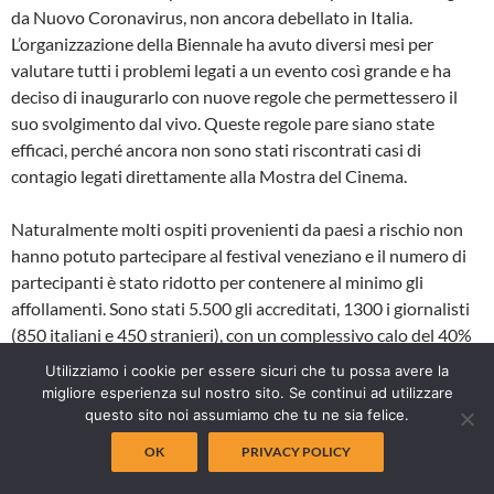
da Nuovo Coronavirus, non ancora debellato in Italia.
L’organizzazione della Biennale ha avuto diversi mesi per
valutare tutti i problemi legati a un evento così grande e ha
deciso di inaugurarlo con nuove regole che permettessero il
suo svolgimento dal vivo. Queste regole pare siano state
efficaci, perché ancora non sono stati riscontrati casi di
contagio legati direttamente alla Mostra del Cinema.
Naturalmente molti ospiti provenienti da paesi a rischio non
hanno potuto partecipare al festival veneziano e il numero di
partecipanti è stato ridotto per contenere al minimo gli
affollamenti. Sono stati 5.500 gli accreditati, 1300 i giornalisti
(850 italiani e 450 stranieri), con un complessivo calo del 40%
rispetto al 2019. Il totale degli ingressi nei 10 giorni di festival è
Utilizziamo i cookie per essere sicuri che tu possa avere la
di 92.000, -66% rispetto all’anno precedente in cui erano stati
migliore esperienza sul nostro sito. Se continui ad utilizzare
154.000. Ogni sala poteva contenere al massimo la metà delle
questo sito noi assumiamo che tu ne sia felice.
persone previste per la capienza massima, ma le platee
OK
PRIVACY POLICY
parevano ancora più spoglie, rendendo percepibile all’occhio il
calo di pubblico. Il festival ha dovuto inoltre investire 2 milioni