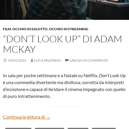
FILM
,
OCCHIO IN SALOTTO
,
OCCHIO IN STREAMING
“DON’T LOOK UP” DI ADAM
MCKAY
13/01/2022
LUCA DELPIANO
LASCIA UN COMMENTO
In sala per poche settimane e a Natale su Netflix,
Don’t Look Up
è una commedia divertente ma disillusa, sorretta da interpreti
d’eccezione e capace di ibridare il cinema impegnato con quello
di puro intrattenimento.
“DON’T LOOK UP” DI ADAM MCKAY
Continua la lettura di
→