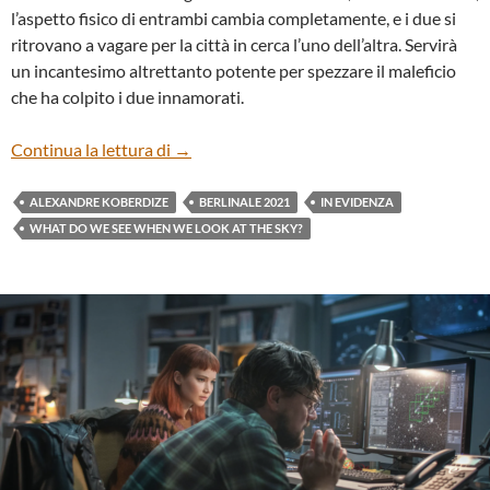
l’aspetto fisico di entrambi cambia completamente, e i due si
ritrovano a vagare per la città in cerca l’uno dell’altra. Servirà
un incantesimo altrettanto potente per spezzare il maleficio
che ha colpito i due innamorati.
“WHAT DO WE SEE WHEN WE LOOK AT 
Continua la lettura di
→
ALEXANDRE KOBERDIZE
BERLINALE 2021
IN EVIDENZA
WHAT DO WE SEE WHEN WE LOOK AT THE SKY?