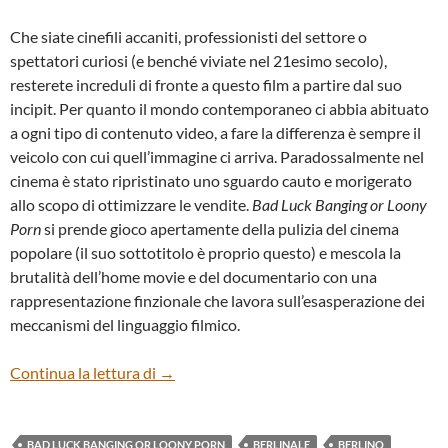
Che siate cinefili accaniti, professionisti del settore o
spettatori curiosi (e benché viviate nel 21esimo secolo),
resterete increduli di fronte a questo film a partire dal suo
incipit. Per quanto il mondo contemporaneo ci abbia abituato
a ogni tipo di contenuto video, a fare la differenza è sempre il
veicolo con cui quell’immagine ci arriva. Paradossalmente nel
cinema è stato ripristinato uno sguardo cauto e morigerato
allo scopo di ottimizzare le vendite.
Bad Luck Banging or Loony
Porn
si prende gioco apertamente della pulizia del cinema
popolare (il suo sottotitolo è proprio questo) e mescola la
brutalità dell’home movie e del documentario con una
rappresentazione finzionale che lavora sull’esasperazione dei
meccanismi del linguaggio filmico.
“BAD LUCK BANGING OR LOONY PORN”
Continua la lettura di
→
BAD LUCK BANGING OR LOONY PORN
BERLINALE
BERLINO