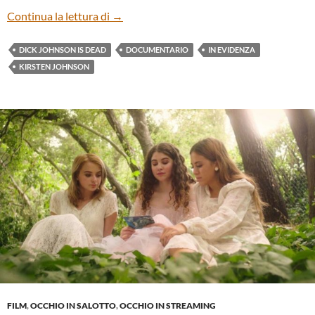
“DICK JOHNSON IS DEAD” DI KIRSTE
Continua la lettura di
→
DICK JOHNSON IS DEAD
DOCUMENTARIO
IN EVIDENZA
KIRSTEN JOHNSON
FILM
,
OCCHIO IN SALOTTO
,
OCCHIO IN STREAMING