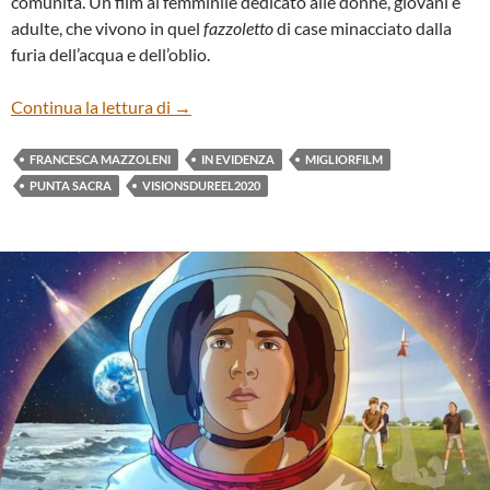
comunità. Un film al femminile dedicato alle donne, giovani e
adulte, che vivono in quel
fazzoletto
di case minacciato dalla
furia dell’acqua e dell’oblio.
“PUNTA SACRA” DI FRANCESCA MAZZ
Continua la lettura di
→
FRANCESCA MAZZOLENI
IN EVIDENZA
MIGLIORFILM
PUNTA SACRA
VISIONSDUREEL2020