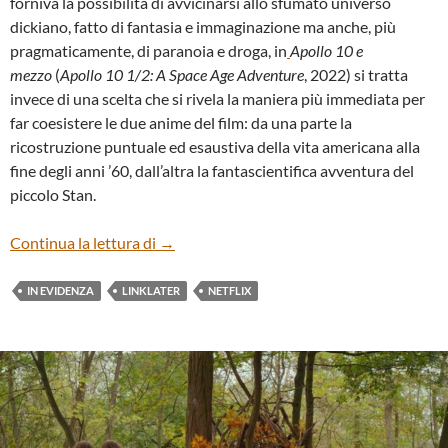
forniva la possibilità di avvicinarsi allo sfumato universo
dickiano, fatto di fantasia e immaginazione ma anche, più
pragmaticamente, di paranoia e droga, in
Apollo 10 e
mezzo
(
Apollo 10 1/2: A Space Age Adventure
, 2022) si tratta
invece di una scelta che si rivela la maniera più immediata per
far coesistere le due anime del film: da una parte la
ricostruzione puntuale ed esaustiva della vita americana alla
fine degli anni ’60, dall’altra la fantascientifica avventura del
piccolo Stan.
“APOLLO 10 1⁄2: A SPACE AGE CHILD
Continua la lettura di
→
IN EVIDENZA
LINKLATER
NETFLIX