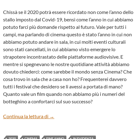
Chissà se il 2020 potrà essere ricordato non come l’anno dello
stallo imposto dal Covid-19, bensì come l’anno in cui abbiamo
potuto farci più domande rispetto al futuro. Vale per tutti i
campi, ma parlando di cinema questo è stato l’anno in cui non
abbiamo potuto andare in sala, in cui molti eventi culturali
sono stati cancellati, in cui abbiamo visto emergere lo
strapotere incontrastato delle piattaforme audiovisive. E
mentre si spegnevano le nostre quotidiane attività abbiamo
dovuto chiederci: come sarebbe il mondo senza Cinema? Che
cosa trovo in sala che a casa non ho? Frequenterei davvero
tutti i festival che desidero se li avessi a portata di mano?
Quanto vale un film quando non abbiamo più i numeri del
botteghino a confortarci sul suo successo?
CHE COSA CI LASCIA QUESTO 2020?
Continua la lettura di
→
2020
CINEMA
FINE ANNO
IN EVIDENZA