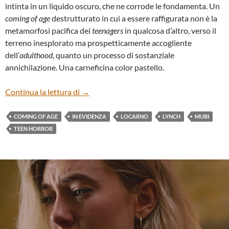
intinta in un liquido oscuro, che ne corrode le fondamenta. Un
coming of age
destrutturato in cui a essere raffigurata non è la
metamorfosi pacifica dei
teenagers
in qualcosa d’altro, verso il
terreno inesplorato ma prospetticamente accogliente
dell’
adulthood
, quanto un processo di sostanziale
annichilazione. Una carneficina color pastello.
“HAM ON RYE”, DI TYLER TAORMINA
Continua la lettura di
→
COMING OF AGE
IN EVIDENZA
LOCARNO
LYNCH
MUBI
TEEN HORROR