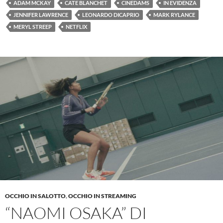
ADAM MCKAY
CATE BLANCHET
CINEDAMS
IN EVIDENZA
JENNIFER LAWRENCE
LEONARDO DICAPRIO
MARK RYLANCE
MERYL STREEP
NETFLIX
OCCHIO IN SALOTTO
,
OCCHIO IN STREAMING
“NAOMI OSAKA” DI