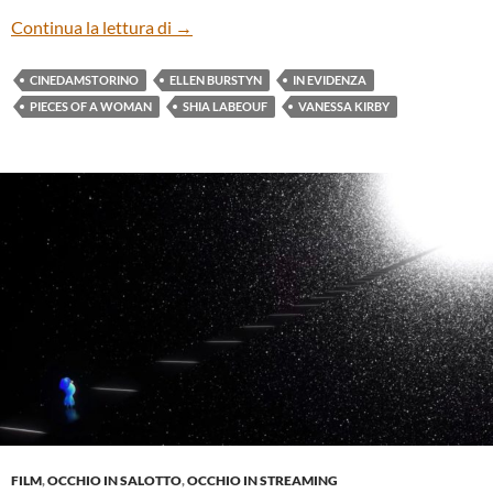
“Pieces of a Woman” di Kornél Mundruczó
Continua la lettura di
→
CINEDAMSTORINO
ELLEN BURSTYN
IN EVIDENZA
PIECES OF A WOMAN
SHIA LABEOUF
VANESSA KIRBY
FILM
,
OCCHIO IN SALOTTO
,
OCCHIO IN STREAMING