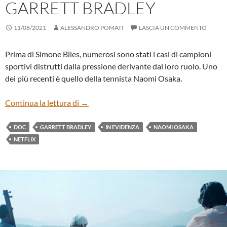
GARRETT BRADLEY
11/08/2021
ALESSANDRO POMATI
LASCIA UN COMMENTO
Prima di Simone Biles, numerosi sono stati i casi di campioni
sportivi distrutti dalla pressione derivante dal loro ruolo. Uno
dei più recenti è quello della tennista Naomi Osaka.
“NAOMI OSAKA” DI GARRETT BRADLEY
Continua la lettura di
→
DOC
GARRETT BRADLEY
IN EVIDENZA
NAOMI OSAKA
NETFLIX