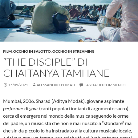
FILM
,
OCCHIO IN SALOTTO
,
OCCHIO IN STREAMING
“THE DISCIPLE” DI
CHAITANYA TAMHANE
15/05/2021
ALESSANDRO POMATI
LASCIA UN COMMENTO
Mumbai, 2006. Sharad (Aditya Modak), giovane aspirante
performer
di
gaar
(canti popolari indiani di argomento sacro),
cerca di emergere nel mondo della musica seguendo le orme
del padre, un musicista che non è mai riuscito a “sfondare” ma
che sin da piccolo lo ha instradato alla cultura musicale locale,
e del suo
guru
, un tempo una celebrità dell’ambiente ma ormai