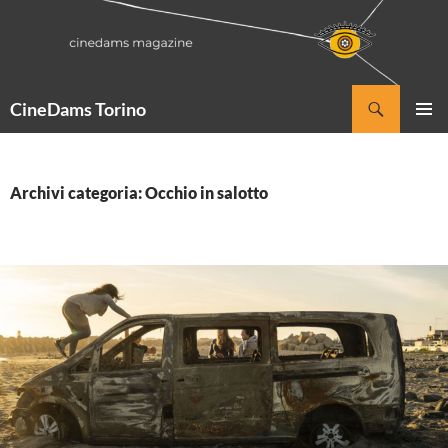
Vai
al
contenuto
Cerca
CineDams Torino
MENU
PRINCI
Archivi categoria: Occhio in salotto