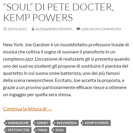
“SOUL” DI PETE DOCTER,
KEMP POWERS
02/01/2021
ALESSANDRO POMATI
LASCIA UN COMMENTO
New York. Joe Gardner è un insoddisfatto professore liceale di
musica che coltiva il sogno di suonare il pianoforte in un
complesso
jazz
. L’occasione di realizzarlo gli si presenta quando
uno dei suoi ex studenti gli propone di sostituire il pianista del
quartetto in cui suona come batterista, uno dei più famosi
della scena newyorchese. Eccitato, Joe accetta la proposta, e
grazie a un provino particolarmente efficace riesce a ottenere
un ingaggio per quella sera stessa.
“SOUL” DI PETE DOCTER, KEMP POWER
Continua la lettura di
→
ANIMAZIONE
DISNEY
IN EVIDENZA
KEMP POWERS
PETE DOCTER
PIXAR
SOUL