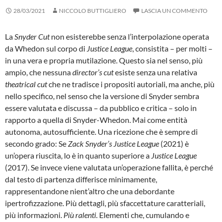
28/03/2021
NICCOLO BUTTIGLIERO
LASCIA UN COMMENTO
La
Snyder Cut
non esisterebbe senza l’interpolazione operata
da Whedon sul corpo di
Justice League
, consistita – per molti –
in una vera e propria mutilazione. Questo sia nel senso, più
ampio, che nessuna
director’s cut
esiste senza una relativa
theatrical cut
che ne tradisce i propositi autoriali, ma anche, più
nello specifico, nel senso che la versione di Snyder sembra
essere valutata e discussa – da pubblico e critica – solo in
rapporto a quella di Snyder-Whedon. Mai come entità
autonoma, autosufficiente. Una ricezione che è sempre di
secondo grado: Se
Zack Snyder’s Justice League
(2021) è
un’opera riuscita, lo è in quanto superiore a
Justice League
(2017). Se invece viene valutata un’operazione fallita, è perché
dal testo di partenza differisce minimamente,
rappresentandone nient’altro che una debordante
ipertrofizzazione. Più dettagli, più sfaccettature caratteriali,
più informazioni.
Più ralenti.
Elementi che, cumulando e