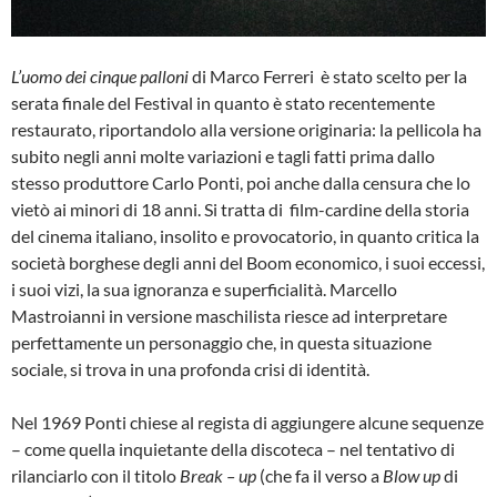
L’uomo dei cinque palloni
di Marco Ferreri è stato scelto per la
serata finale del Festival in quanto è stato recentemente
restaurato, riportandolo alla versione originaria: la pellicola ha
subito negli anni molte variazioni e tagli fatti prima dallo
stesso produttore Carlo Ponti, poi anche dalla censura che lo
vietò ai minori di 18 anni. Si tratta di film-cardine della storia
del cinema italiano, insolito e provocatorio, in quanto critica la
società borghese degli anni del Boom economico, i suoi eccessi,
i suoi vizi, la sua ignoranza e superficialità. Marcello
Mastroianni in versione maschilista riesce ad interpretare
perfettamente un personaggio che, in questa situazione
sociale, si trova in una profonda crisi di identità.
Nel 1969 Ponti chiese al regista di aggiungere alcune sequenze
– come quella inquietante della discoteca – nel tentativo di
rilanciarlo con il titolo
Break – up
(che fa il verso a
Blow up
di