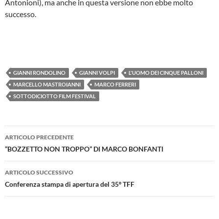
Antonioni), ma anche in questa versione non ebbe molto
successo.
GIANNI RONDOLINO
GIANNI VOLPI
L'UOMO DEI CINQUE PALLONI
MARCELLO MASTROIANNI
MARCO FERRERI
SOTTODICIOTTO FILM FESTIVAL
Navigazione
ARTICOLO PRECEDENTE
articolo
“BOZZETTO NON TROPPO” DI MARCO BONFANTI
ARTICOLO SUCCESSIVO
Conferenza stampa di apertura del 35º TFF