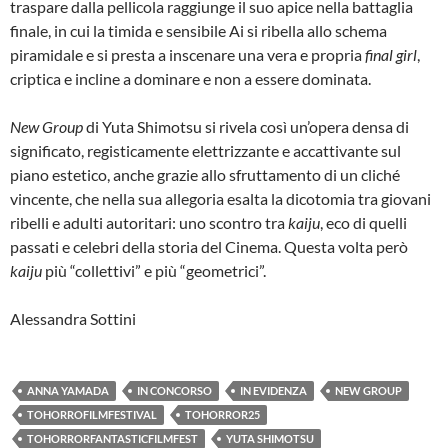
traspare dalla pellicola raggiunge il suo apice nella battaglia
finale, in cui la timida e sensibile Ai si ribella allo schema
piramidale e si presta a inscenare una vera e propria
final girl
,
criptica e incline a dominare e non a essere dominata.
New Group
di Yuta Shimotsu si rivela così un’opera densa di
significato, registicamente elettrizzante e accattivante sul
piano estetico, anche grazie allo sfruttamento di un cliché
vincente, che nella sua allegoria esalta la dicotomia tra giovani
ribelli e adulti autoritari: uno scontro tra
kaiju
, eco di quelli
passati e celebri della storia del Cinema. Questa volta però
kaiju
più “collettivi” e più “geometrici”.
Alessandra Sottini
ANNA YAMADA
IN CONCORSO
IN EVIDENZA
NEW GROUP
TOHORROFILMFESTIVAL
TOHORROR25
TOHORRORFANTASTICFILMFEST
YUTA SHIMOTSU