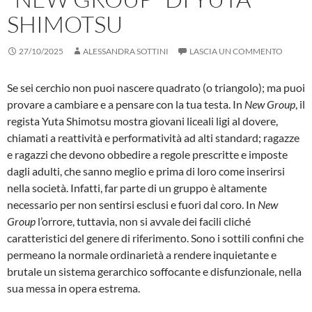
SHIMOTSU
27/10/2025
ALESSANDRA SOTTINI
LASCIA UN COMMENTO
Se sei cerchio non puoi nascere quadrato (o triangolo); ma puoi
provare a cambiare e a pensare con la tua testa. In
New Group
, il
regista Yuta Shimotsu mostra giovani liceali ligi al dovere,
chiamati a reattività e performatività ad alti standard; ragazze
e ragazzi che devono obbedire a regole prescritte e imposte
dagli adulti, che sanno meglio e prima di loro come inserirsi
nella società. Infatti, far parte di un gruppo è altamente
necessario per non sentirsi esclusi e fuori dal coro. In
New
Group
l’orrore, tuttavia, non si avvale dei facili cliché
caratteristici del genere di riferimento. Sono i sottili confini che
permeano la normale ordinarietà a rendere inquietante e
brutale un sistema gerarchico soffocante e disfunzionale, nella
sua messa in opera estrema.