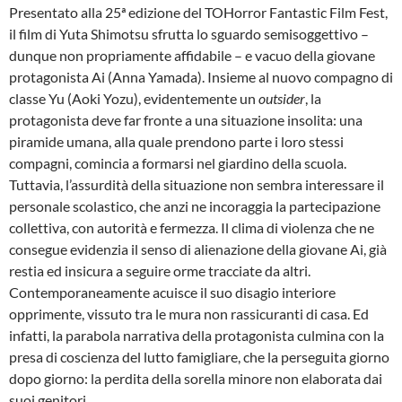
Presentato alla 25ª edizione del TOHorror Fantastic Film Fest,
il film di Yuta Shimotsu sfrutta lo sguardo semisoggettivo –
dunque non propriamente affidabile – e vacuo della giovane
protagonista Ai (Anna Yamada). Insieme al nuovo compagno di
classe Yu (Aoki Yozu), evidentemente un
outsider
, la
protagonista deve far fronte a una situazione insolita: una
piramide umana, alla quale prendono parte i loro stessi
compagni, comincia a formarsi nel giardino della scuola.
Tuttavia, l’assurdità della situazione non sembra interessare il
personale scolastico, che anzi ne incoraggia la partecipazione
collettiva, con autorità e fermezza. Il clima di violenza che ne
consegue evidenzia il senso di alienazione della giovane Ai, già
restia ed insicura a seguire orme tracciate da altri.
Contemporaneamente acuisce il suo disagio interiore
opprimente, vissuto tra le mura non rassicuranti di casa. Ed
infatti, la parabola narrativa della protagonista culmina con la
presa di coscienza del lutto famigliare, che la perseguita giorno
dopo giorno: la perdita della sorella minore non elaborata dai
suoi genitori.