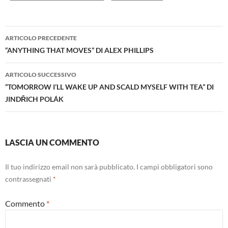
Navigazione
ARTICOLO PRECEDENTE
articolo
“ANYTHING THAT MOVES” DI ALEX PHILLIPS
ARTICOLO SUCCESSIVO
“TOMORROW I’LL WAKE UP AND SCALD MYSELF WITH TEA” DI
JINDŘICH POLÁK
LASCIA UN COMMENTO
Il tuo indirizzo email non sarà pubblicato.
I campi obbligatori sono
contrassegnati
*
Commento
*