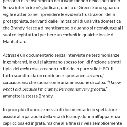
percorso di reinserimento nel frivolo mondo dello spettacolo.
Senza interferire né giudicare, quello di Green è uno sguardo
vigile e attento nel riprendere le evidenti frustrazioni della
protagonista, derivanti dalle limitazioni di una vita domestica
che Brandy riesce a dimenticare solo quando si ricongiunge ai i
suoi colleghi attori per bere un
cocktail
in qualche locale di
Manhattan.
Actress
è un documentario senza interviste né testimonianze
ingombranti, in cui si alternano spesso toni di finzione a tratti
tipici del
melò
rosa, creando un ibrido in puro stile HBO. Il
tutto scandito da un continuo e spontaneo
stream of
consciousness
che suona come un’ammissione di colpa:
“I know
what I did, because I’m clumsy. Perhaps not very graceful.”
ammette la stessa Brandy.
In poco più di un’ora e mezza di documentario lo spettatore
assiste alla parabola della vita di Brandy, donna all’apparenza
capricciosa ed ingrata, ma che alla fine si rivela semplicemente