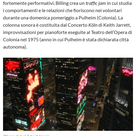
fortemente performativi, Billing crea un
traffic jam
in cui studia
i comportamenti e le relazioni che fioriscono nei volontari
durante una domenica pomeriggio a Pulheim (Colonia). La
colonna sonora è costituita dal Concerto
Köln
di Keith Jarrett,
improvvisazioni per pianoforte eseguite al Teatro dell’Opera di
Colonia nel 1975 (anno in cui Pulheim è stata dichiarata città
autonoma).