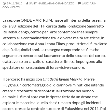
29/11/2015
SANTINA BEJARANO RANDAZZO
LASCIA UN
COMMENTO
La sezione ONDE – ARTRUM, nasce all’interno della rassegna
della 33º edizione del TFF curata dalla Fondazione Sandretto
Re Rebaudengo, centro per l’arte contemporanea sempre
attento alla contaminazione fra le diverse realtà artistiche, in
collaborazione con Anna Lenna Films, produttrice di film d’arte
da più di quindici anni. La rassegna comprende sei film che
segnano un percorso sul laceramento dello spazio e del corpo,
e attraverso un circuito di carattere ritmico, impongono allo
spettatore un
crescendum
di forze visive e sonore.
Il percorso ha inizio con
Untitled (Human Mask)
di Pierre
Huyghe, un cortometraggio di diciannove minuti che intende
creare circostanze di decontestualizzazione del mondo
animale. Il film si apre con le riprese fatte da un drone che
esplora le macerie di quello che è rimasto dopo gli incidenti
occorsi presso la centrale nucleare di Fukushima nel 2011. Poi