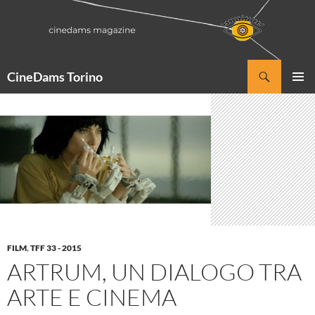
Vai
al
contenuto
Cerca
CineDams Torino
MENU
PRINCI
FILM
,
TFF 33 - 2015
ARTRUM, UN DIALOGO TRA
ARTE E CINEMA