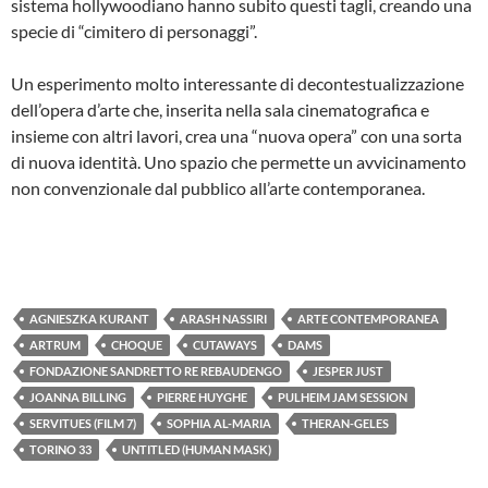
sistema hollywoodiano hanno subito questi tagli, creando una
specie di “cimitero di personaggi”.
Un esperimento molto interessante di decontestualizzazione
dell’opera d’arte che, inserita nella sala cinematografica e
insieme con altri lavori, crea una “nuova opera” con una sorta
di nuova identità. Uno spazio che permette un avvicinamento
non convenzionale dal pubblico all’arte contemporanea.
AGNIESZKA KURANT
ARASH NASSIRI
ARTE CONTEMPORANEA
ARTRUM
CHOQUE
CUTAWAYS
DAMS
FONDAZIONE SANDRETTO RE REBAUDENGO
JESPER JUST
JOANNA BILLING
PIERRE HUYGHE
PULHEIM JAM SESSION
SERVITUES (FILM 7)
SOPHIA AL-MARIA
THERAN-GELES
TORINO 33
UNTITLED (HUMAN MASK)