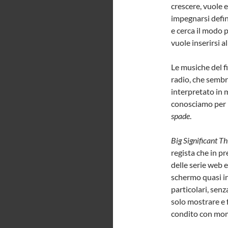
crescere, vuole 
impegnarsi defini
e cerca il modo 
vuole inserirsi a
Le musiche del f
radio, che sembra
interpretato in 
conosciamo per l
spade
.
Big Significant Th
regista che in p
delle serie web e
schermo quasi in
particolari, senz
solo mostrare e f
condito con mome