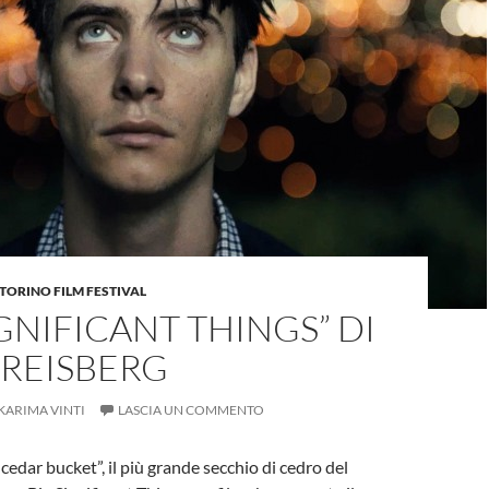
TORINO FILM FESTIVAL
IGNIFICANT THINGS” DI
 REISBERG
KARIMA VINTI
LASCIA UN COMMENTO
cedar bucket”, il più grande secchio di cedro del