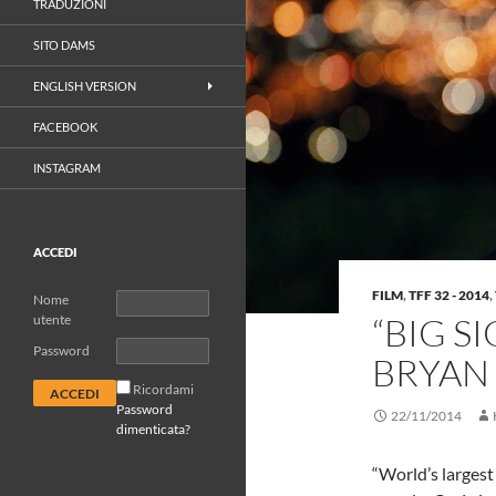
TRADUZIONI
SITO DAMS
ENGLISH VERSION
FACEBOOK
INSTAGRAM
ACCEDI
FILM
,
TFF 32 - 2014
,
Nome
“BIG S
utente
Password
BRYAN
Ricordami
Password
22/11/2014
dimenticata?
“World’s largest 