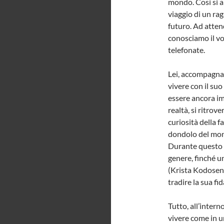
mondo. Così si ap
viaggio di un ra
futuro. Ad attend
conosciamo il vo
telefonate.
Lei, accompagnata
vivere con il suo
essere ancora im
realtà, si ritrov
curiosità della f
dondolo del mond
Durante questo s
genere, finché un
(Krista Kodosen),
tradire la sua fi
Tutto, all’interno
vivere come in u