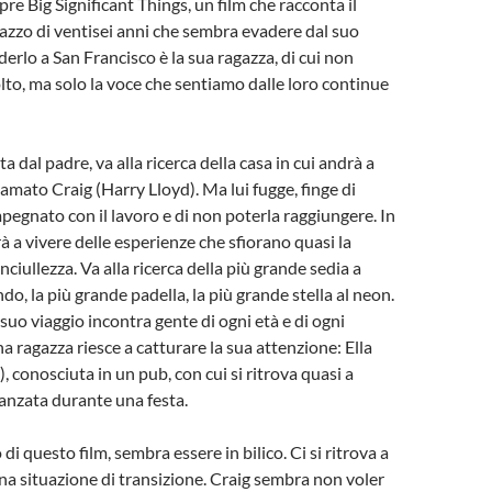
re Big Significant Things, un film che racconta il
gazzo di ventisei anni che sembra evadere dal suo
erlo a San Francisco è la sua ragazza, di cui non
lto, ma solo la voce che sentiamo dalle loro continue
 dal padre, va alla ricerca della casa in cui andrà a
 amato Craig (Harry Lloyd). Ma lui fugge, finge di
pegnato con il lavoro e di non poterla raggiungere. In
erà a vivere delle esperienze che sfiorano quasi la
anciullezza. Va alla ricerca della più grande sedia a
o, la più grande padella, la più grande stella al neon.
uo viaggio incontra gente di ogni età e di ogni
a ragazza riesce a catturare la sua attenzione: Ella
 conosciuta in un pub, con cui si ritrova quasi a
danzata durante una festa.
 di questo film, sembra essere in bilico. Ci si ritrova a
na situazione di transizione. Craig sembra non voler