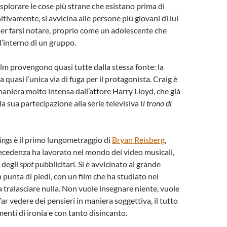
esplorare le cose più strane che esistano prima di
tivamente, si avvicina alle persone più giovani di lui
per farsi notare, proprio come un adolescente che
ll’interno di un gruppo.
ilm provengono quasi tutte dalla stessa fonte: la
 quasi l’unica via di fuga per il protagonista. Craig è
maniera molto intensa dall’attore Harry Lloyd, che già
a sua partecipazione alla serie televisiva
Il trono di
ings
è il primo lungometraggio di
Bryan Reisberg
,
recedenza ha lavorato nel mondo dei video musicali,
 degli
spot
pubblicitari. Si è avvicinato al grande
 punta di piedi, con un film che ha studiato nei
a tralasciare nulla. Non vuole insegnare niente, vuole
ar vedere dei pensieri in maniera soggettiva, il tutto
nti di ironia e con tanto disincanto.