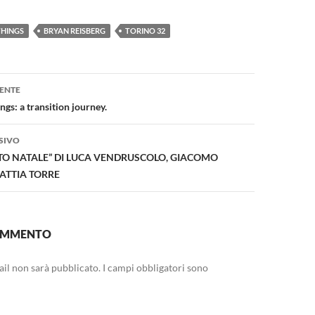
THINGS
BRYAN REISBERG
TORINO 32
one
ENTE
ngs: a transition journey.
SIVO
TO NATALE” DI LUCA VENDRUSCOLO, GIACOMO
ATTIA TORRE
COMMENTO
mail non sarà pubblicato.
I campi obbligatori sono