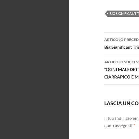
BIG SIGNIFICANT 
Navigazi
ARTICOLO PRECED
articolo
Big Significant Thi
ARTICOLO SUCCES
“OGNI MALEDET
CIARRAPICO E M
LASCIA UN 
Il tuo indirizzo e
contrassegnati
*