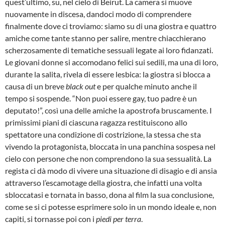
quest’ultimo, su, nel cielo di Beirut. La camera si muove
nuovamente in discesa, dandoci modo di comprendere
finalmente dove ci troviamo: siamo su di una giostra e quattro
amiche come tante stanno per salire, mentre chiacchierano
scherzosamente di tematiche sessuali legate ai loro fidanzati.
Le giovani donne si accomodano felici sui sedili, ma una di loro,
durante la salita, rivela di essere lesbica: la giostra si blocca a
causa di un breve
black out
e per qualche minuto anche il
tempo si sospende. “Non puoi essere gay, tuo padre è un
deputato!”, così una delle amiche la apostrofa bruscamente. I
primissimi piani di ciascuna ragazza restituiscono allo
spettatore una condizione di costrizione, la stessa che sta
vivendo la protagonista, bloccata in una panchina sospesa nel
cielo con persone che non comprendono la sua sessualità. La
regista ci dà modo di vivere una situazione di disagio e di ansia
attraverso l’escamotage della giostra, che infatti una volta
sbloccatasi e tornata in basso, dona al film la sua conclusione,
come se si ci potesse esprimere solo in un mondo ideale e, non
capiti, si tornasse poi con i
piedi per terra
.