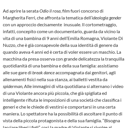
Ad aprire la serata
Odio il rosa
, film fuori concorso di
Margherita Ferri, che affronta la tematica dell’
ideologia gender
con un approccio decisamente inusuale. Il cortometraggio,
infatti, concepito come un documentario, guarda da vicino la
vita di una bambina di 9 anni dell’Emilia Romagna, Violante Di
Nuzzo, che è già consapevole della sua identità di genere da
quando aveva 4 anni ed è certa di voler essere un maschio. La
macchina da presa osserva con grande delicatezza la tranquilla
quotidianità di una bambina e della sua famiglia: assistiamo
alle sue gare di
break dance
accompagnata dai genitori, agli
allenamenti fisici nella sua stanza, ai balletti vestita da
spiderman,
Alle immagini di vita quotidiana si alternano i video
di una Violante ancora più piccola, che già spigliata ed
intelligente rifiuta le imposizioni di una società che classifica i
generi e che le chiede di vestirsi e comportarsi in una certa
maniera. Lo spettatore ha la possibilità di ascoltare il punto di
vista della piccola protagonista e della sua famiglia. “Bisogna
lasciare liberi i figli”, così la madre di Violante si rivolge al