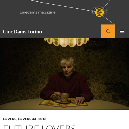
Vai
al
contenuto
Cerca
CineDams Torino
MENU
PRINCI
LOVERS
,
LOVERS 33 - 2018
FUTURE LOVERS –