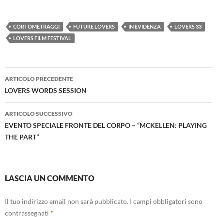
CORTOMETRAGGI
FUTURE LOVERS
IN EVIDENZA
LOVERS 33
LOVERS FILM FESTIVAL
Navigazione
ARTICOLO PRECEDENTE
articolo
LOVERS WORDS SESSION
ARTICOLO SUCCESSIVO
EVENTO SPECIALE FRONTE DEL CORPO – “MCKELLEN: PLAYING
THE PART”
LASCIA UN COMMENTO
Il tuo indirizzo email non sarà pubblicato.
I campi obbligatori sono
contrassegnati
*