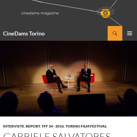
Vai
al
contenuto
Cerca
CineDams Torino
MENU
PRINCI
INTERVISTE
,
REPORT
,
TFF 34 - 2016
,
TORINO FILM FESTIVAL
GABRIELE SALVATORES –