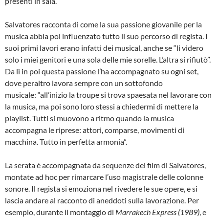
presenti in sala.
Salvatores racconta di come la sua passione giovanile per la
musica abbia poi influenzato tutto il suo percorso di regista. I
suoi primi lavori erano infatti dei musical, anche se “li videro
solo i miei genitori e una sola delle mie sorelle. L’altra si rifiutò”.
Da lì in poi questa passione l’ha accompagnato su ogni set,
dove peraltro lavora sempre con un sottofondo
musicale: “all’inizio la troupe si trova spaesata nel lavorare con
la musica, ma poi sono loro stessi a chiedermi di mettere la
playlist. Tutti si muovono a ritmo quando la musica
accompagna le riprese: attori, comparse, movimenti di
macchina. Tutto in perfetta armonia”.
La serata è accompagnata da sequenze dei film di Salvatores,
montate ad hoc per rimarcare l’uso magistrale delle colonne
sonore. Il regista si emoziona nel rivedere le sue opere, e si
lascia andare al racconto di aneddoti sulla lavorazione. Per
esempio, durante il montaggio di
Marrakech Express (1989)
, e