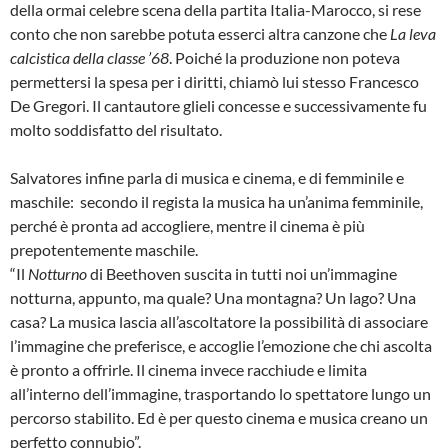
della ormai celebre scena della partita Italia-Marocco, si rese
conto che non sarebbe potuta esserci altra canzone che
La leva
calcistica della classe ’68
. Poiché la produzione non poteva
permettersi la spesa per i diritti, chiamò lui stesso Francesco
De Gregori. Il cantautore glieli concesse e successivamente fu
molto soddisfatto del risultato.
Salvatores infine parla di musica e cinema, e di femminile e
maschile: secondo il regista la musica ha un’anima femminile,
perché è pronta ad accogliere, mentre il cinema è più
prepotentemente maschile.
“Il
Notturno
di Beethoven suscita in tutti noi un’immagine
notturna, appunto, ma quale? Una montagna? Un lago? Una
casa? La musica lascia all’ascoltatore la possibilità di associare
l’immagine che preferisce, e accoglie l’emozione che chi ascolta
è pronto a offrirle. Il cinema invece racchiude e limita
all’interno dell’immagine, trasportando lo spettatore lungo un
percorso stabilito. Ed è per questo cinema e musica creano un
perfetto connubio”.