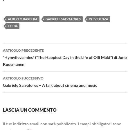
ALBERTO BARBERA
GABRIELE SALVATORES
IN EVIDENZA
TFF 34
Navigazione
ARTICOLO PRECEDENTE
articolo
“Hymyilevä mies” (“The Happiest Day in the Life of Olli Mäki”) di Juno
Kuosmanen
ARTICOLO SUCCESSIVO
Gabriele Salvatores – A talk about cinema and music
LASCIA UN COMMENTO
Il tuo indirizzo email non sarà pubblicato.
I campi obbligatori sono