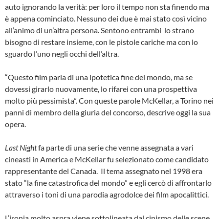
auto ignorando la verità: per loro il tempo non sta finendo ma
è appena cominciato. Nessuno dei due è mai stato così vicino
all’animo di un’altra persona. Sentono entrambi lo strano
bisogno di restare insieme, con le pistole cariche ma con lo
sguardo l’uno negli occhi dell’altra.
“Questo film parla di una ipotetica fine del mondo, ma se
dovessi girarlo nuovamente, lo rifarei con una prospettiva
molto più pessimista”. Con queste parole McKellar, a Torino nei
panni di membro della giuria del concorso, descrive oggi la sua
opera.
Last Night
fa parte di una serie che venne assegnata a vari
cineasti in America e McKellar fu selezionato come candidato
rappresentante del Canada. Il tema assegnato nel 1998 era
stato “la fine catastrofica del mondo” e egli cercò di affrontarlo
attraverso i toni di una parodia agrodolce dei film apocalittici.
L’ironia molto aspra viene sottolineata dal cinismo delle scene