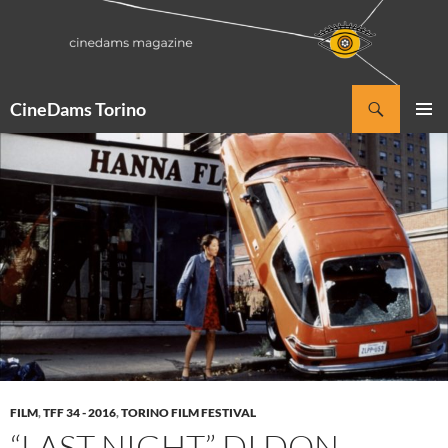
Vai
al
contenuto
Cerca
CineDams Torino
MENU
PRINCI
FILM
,
TFF 34 - 2016
,
TORINO FILM FESTIVAL
“LAST NIGHT” DI DON