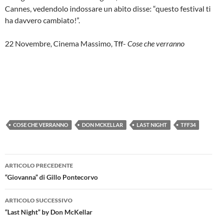
Cannes, vedendolo indossare un abito disse: “questo festival ti
ha davvero cambiato!”.
22 Novembre, Cinema Massimo, Tff-
Cose che verranno
COSE CHE VERRANNO
DON MCKELLAR
LAST NIGHT
TFF34
Navigazione
ARTICOLO PRECEDENTE
articolo
“Giovanna” di Gillo Pontecorvo
ARTICOLO SUCCESSIVO
“Last Night” by Don McKellar