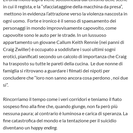
in cui il regista, e la “sfacciataggine della macchina da presa”,
mettono in evidenza l’attrazione verso la violenza nascosta in
ogni uomo. Forte e ironico è il senso di spaesamento dei
personaggi in mondo improvvisamente capovolto, come
capovolte sono le auto per le strade. In un lussuoso
appartamento un giovane Callum Keith Rennie (nei panni di
Craig Zwiller) è occupato a soddisfare i suoi ultimi sogni
erotici, pianificati secondo un calcolo di importanza che Craig
ha trasposto su tutte le pareti della cucina. Le due nonne di
famiglia si ritrovano a guardare i filmati dei nipoti per
concludere che “loro non sanno ancora cosa perdono , noi due
sì”.
Rincorriamo il tempo come i veri corridori e teniamo il fiato
sospeso fino alla fine che, quando giunge, non fa però più
nessuna paura; al contrario è luminosa e carica di speranza. La
fine catastrofica del mondo e la tentazione per il suicidio
diventano un h
appy ending
.