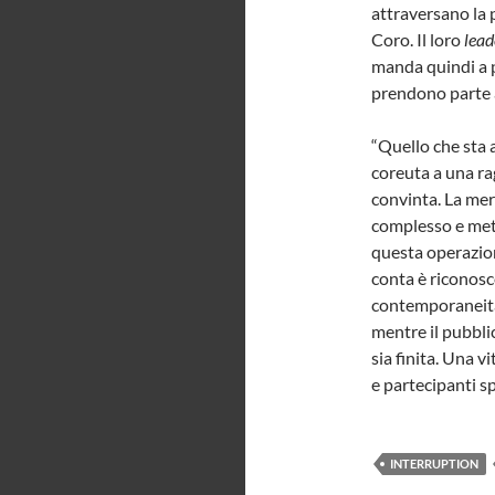
attraversano la 
Coro. Il loro
lead
manda quindi a p
prendono parte 
“Quello che sta 
coreuta a una ra
convinta. La mer
complesso e mett
questa operazio
conta è riconosc
contemporaneità 
mentre il pubblic
sia finita. Una v
e partecipanti sp
INTERRUPTION