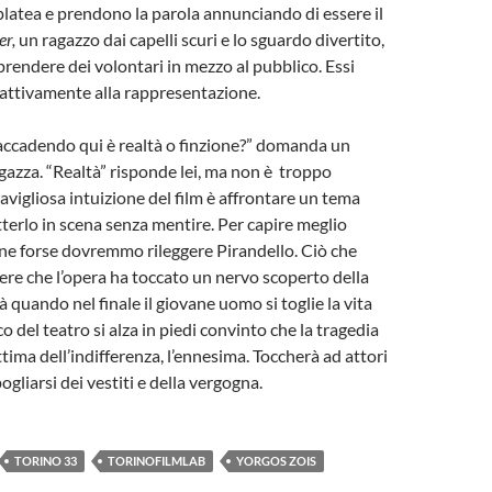
platea e prendono la parola annunciando di essere il
er,
un ragazzo dai capelli scuri e lo sguardo divertito,
rendere dei volontari in mezzo al pubblico. Essi
attivamente alla rappresentazione.
accadendo qui è realtà o finzione?” domanda un
gazza. “Realtà” risponde lei, ma non è troppo
avigliosa intuizione del film è affrontare un tema
erlo in scena senza mentire. Per capire meglio
ne forse dovremmo rileggere Pirandello. Ciò che
ere che l’opera ha toccato un nervo scoperto della
quando nel finale il giovane uomo si toglie la vita
o del teatro si alza in piedi convinto che la tragedia
ittima dell’indifferenza, l’ennesima. Toccherà ad attori
ogliarsi dei vestiti e della vergogna.
TORINO 33
TORINOFILMLAB
YORGOS ZOIS