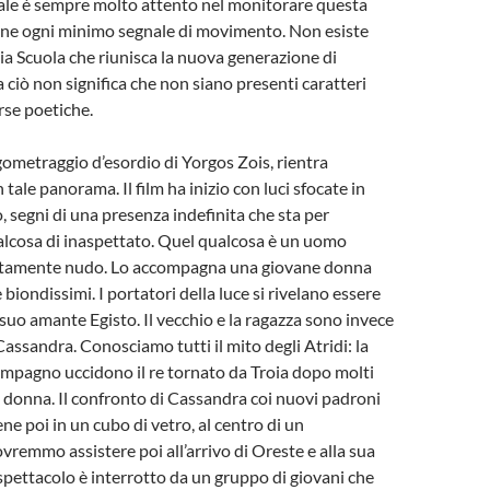
ale è sempre molto attento nel monitorare questa
ierne ogni minimo segnale di movimento. Non esiste
ia Scuola che riunisca la nuova generazione di
a ciò non significa che non siano presenti caratteri
rse poetiche.
gometraggio d’esordio di Yorgos Zois, rientra
tale panorama. Il film ha inizio con luci sfocate in
, segni di una presenza indefinita che sta per
alcosa di inaspettato. Quel qualcosa è un uomo
etamente nudo. Lo accompagna una giovane donna
e biondissimi. I portatori della luce si rivelano essere
 suo amante Egisto. Il vecchio e la ragazza sono invece
sandra. Conosciamo tutti il mito degli Atridi: la
compagno uccidono il re tornato da Troia dopo molti
a donna. Il confronto di Cassandra coi nuovi padroni
ne poi in un cubo di vetro, al centro di un
vremmo assistere poi all’arrivo di Oreste e alla sua
spettacolo è interrotto da un gruppo di giovani che