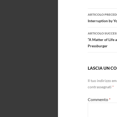
Navigazi
ARTICOLO PRECED
articolo
Interruption by Y
ARTICOLO SUCCES
“A Matter of Life 
Pressburger
LASCIA UN 
Il tuo indirizzo e
contrassegnati
*
Commento
*