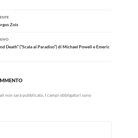
one
ENTE
orgos Zois
SIVO
and Death” (“Scala al Paradiso”) di Michael Powell e Emeric
COMMENTO
mail non sarà pubblicato.
I campi obbligatori sono