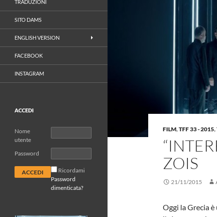
TRADUZIONI
SITO DAMS
ENGLISH VERSION
FACEBOOK
INSTAGRAM
ACCEDI
FILM
,
TFF 33 - 2015
,
Nome
“INTER
utente
Password
ZOIS
Ricordami
Password
21/11/2015
dimenticata?
Oggi la Grecia è