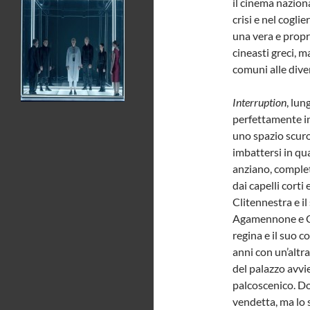
il cinema nazion
crisi e nel cogl
una vera e propr
cineasti greci, m
comuni alle dive
Interruption
, lun
perfettamente in 
uno spazio scuro
imbattersi in qu
anziano, compl
dai capelli corti 
Clitennestra e il
Agamennone e Cas
regina e il suo 
anni con un’altr
del palazzo avvie
palcoscenico. Do
vendetta, ma lo 