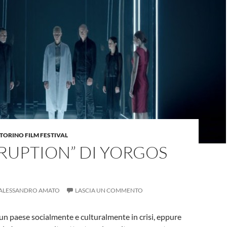
TORINO FILM FESTIVAL
RUPTION” DI YORGOS
ALESSANDRO AMATO
LASCIA UN COMMENTO
 un paese socialmente e culturalmente in crisi, eppure