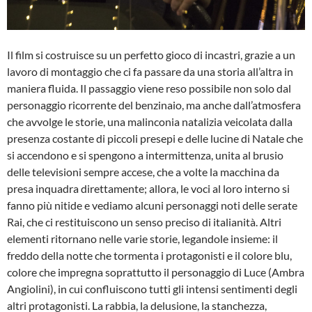
Il film si costruisce su un perfetto gioco di incastri, grazie a un
lavoro di montaggio che ci fa passare da una storia all’altra in
maniera fluida. Il passaggio viene reso possibile non solo dal
personaggio ricorrente del benzinaio, ma anche dall’atmosfera
che avvolge le storie, una malinconia natalizia veicolata dalla
presenza costante di piccoli presepi e delle lucine di Natale che
si accendono e si spengono a intermittenza, unita al brusio
delle televisioni sempre accese, che a volte la macchina da
presa inquadra direttamente; allora, le voci al loro interno si
fanno più nitide e vediamo alcuni personaggi noti delle serate
Rai, che ci restituiscono un senso preciso di italianità. Altri
elementi ritornano nelle varie storie, legandole insieme: il
freddo della notte che tormenta i protagonisti e il colore blu,
colore che impregna soprattutto il personaggio di Luce (Ambra
Angiolini), in cui confluiscono tutti gli intensi sentimenti degli
altri protagonisti. La rabbia, la delusione, la stanchezza,