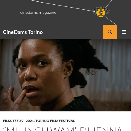
Vai
al
contenuto
Cerca
CineDams Torino
MENU
PRINCI
FILM
,
TFF 39 - 2021
,
TORINO FILM FESTIVAL
“MLUNGU WAM” DI JENNA