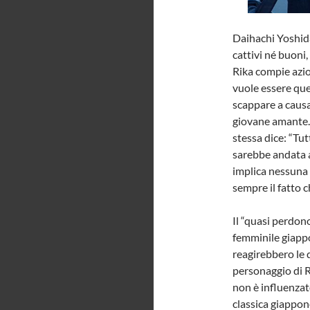
Daihachi Yoshid
cattivi né buoni,
Rika compie azion
vuole essere quel
scappare a causa 
giovane amante. 
stessa dice: “Tut
sarebbe andata a
implica nessuna p
sempre il fatto 
Il “quasi perdono
femminile giappo
reagirebbero le d
personaggio di R
non è influenzat
classica giappon