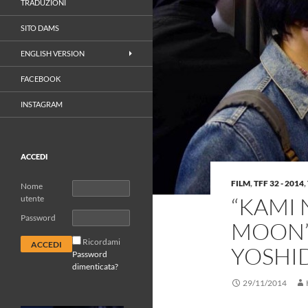
TRADUZIONI
SITO DAMS
ENGLISH VERSION
FACEBOOK
INSTAGRAM
ACCEDI
FILM
,
TFF 32 - 2014
,
Nome
“KAMI 
utente
Password
MOON”)
Ricordami
YOSHI
Password
dimenticata?
29/11/2014