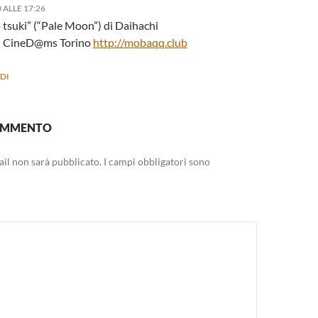
 ALLE 17:26
 tsuki” (“Pale Moon”) di Daihachi
| CineD@ms Torino
http://mobaqq.club
DI
COMMENTO
mail non sarà pubblicato.
I campi obbligatori sono