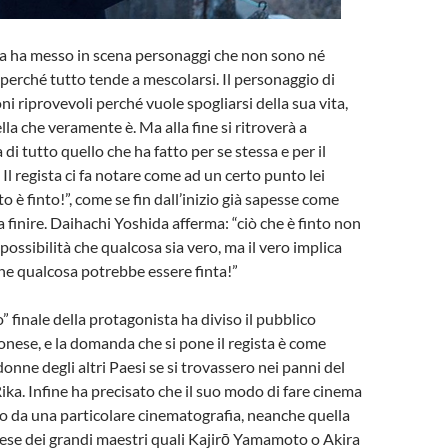
a ha messo in scena personaggi che non sono né
 perché tutto tende a mescolarsi. Il personaggio di
i riprovevoli perché vuole spogliarsi della sua vita,
la che veramente è. Ma alla fine si ritroverà a
di tutto quello che ha fatto per se stessa e per il
Il regista ci fa notare come ad un certo punto lei
to è finto!”, come se fin dall’inizio già sapesse come
 finire. Daihachi Yoshida afferma: “ciò che è finto non
ossibilità che qualcosa sia vero, ma il vero implica
che qualcosa potrebbe essere finta!”
” finale della protagonista ha diviso il pubblico
nese, e la domanda che si pone il regista è come
onne degli altri Paesi se si trovassero nei panni del
ika. Infine ha precisato che il suo modo di fare cinema
o da una particolare cinematografia, neanche quella
ese dei grandi maestri quali Kajirō Yamamoto o Akira