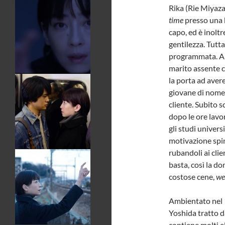
Rika (Rie Miyazaw
time
presso una b
capo, ed è inoltr
gentilezza. Tutt
programmata. A c
marito assente ch
la porta ad aver
giovane di nome
cliente. Subito s
dopo le ore lavor
gli studi univers
motivazione spin
rubandoli ai clie
basta, così la d
costose cene,
we
Ambientato nel
Yoshida tratto 
contiene molti e