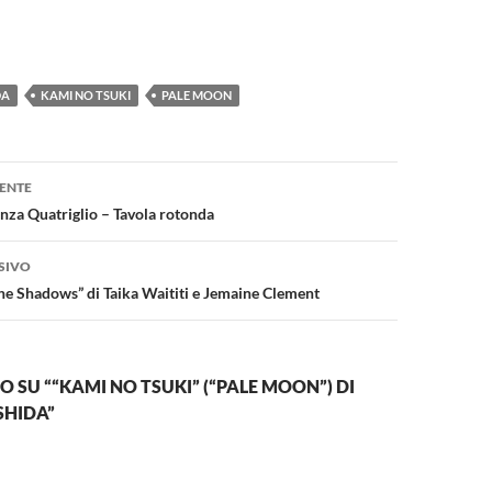
DA
KAMI NO TSUKI
PALE MOON
one
ENTE
anza Quatriglio – Tavola rotonda
SIVO
e Shadows” di Taika Waititi e Jemaine Clement
SU ““KAMI NO TSUKI” (“PALE MOON”) DI
SHIDA”