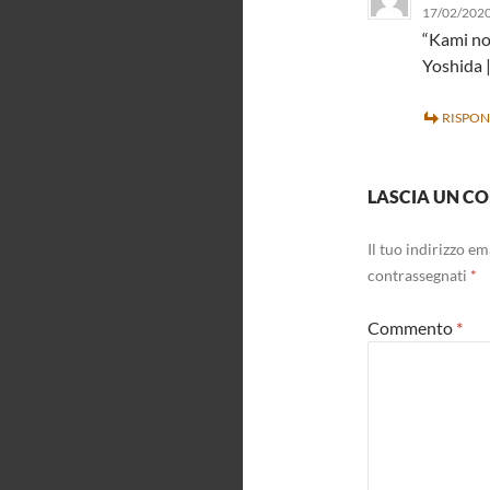
17/02/2020
“Kami no
Yoshida 
RISPON
LASCIA UN 
Il tuo indirizzo e
contrassegnati
*
Commento
*