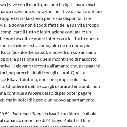
a ) vive con il marito, ma non ha figli. Lavora
part-
anca ricevendo valutazioni positive da parte del suo
e apprezzata dai clienti per la sua disponibilità e
avia, la donna non è soddisfatta della sua vita troppo
omplicare il tutto è la situazione coniugale: un
e non l’ascolta e non si interessa a lei. Tutto questo
e una relazione extraconiugale con un uomo più
 Kota (Sosuke Ikematsu), nipote di un suo anziano
coppia la passione e i due si incontrano di nascosto
ative. Il giovane racconta all’amante che, per pagarsi
itari, ha parecchi debiti con gli usurai. Questa
ge Rika ad aiutarlo, non con i propri soldi, ma
nti. Chiudere il debito con gli usurai ad entrambi non
onna continua a rubare dei soldi per poter pagare
ek-end
in hotel di lusso e un nuovo appartamento.
 1994,
Pale moon (Kami no tsuki)
è un film di Daihaki
dal romanzo omonimo di Mitsuyo Kakuta. Il film
lementi interessanti, dalla sceneggiatura alla