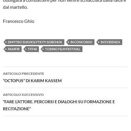
dal martello.
Francesco Ghio
DMYTRO SUKHOLYTKYY-SOBCHUK
IN CONCORSO
IN EVIDENZA
PAMFIR
TFF40
TORINO FILM FESTIVAL
Navigazione
ARTICOLO PRECEDENTE
articolo
“OCTOPUS” DI KARIM KASSEM
ARTICOLO SUCCESSIVO
“FARE L’ATTORE. PERCORSI E DIALOGHI SU FORMAZIONE E
RECITAZIONE”