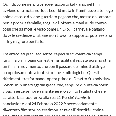
Quindi, come nel più celebre racconto kafkiano, nel film
avviene una metamorfosi. Leonid muta in Pamfir, suo alter-ego
animalesco, e diviene guerriero pagano che, mosso dall’amore
per la propria famiglia, sceglie di lottare a mani nude contro
colui che da molti è visto come un Dio. Il carnevale pagano,
dove le credenze cristiane non trovano supporto, può rivelarsi
il ring migliore per farlo.
Tra articolati piani sequenze, capaci di scivolare da campi
lunghi a primi piani con estrema facilità, il regista ucraino stila
un film in movimento, che con il passare dei minuti attinge
scrupolosamente a fonti storiche e mitologiche. Questi
riferimenti trasformano l’opera prima di Dmytro Sukholytkyy-
Sobchuk in una tragedia greca, che, seppure dipinta da colori
vivaci, riesce sempre a mantenere lo spirito fatalista che ne
caratterizza l’aderenza alla realtà. Perchè
Pamfir
, in
conclusione, dal 24 Febbraio 2022 è necessariamente
diventato film storico, testimonianza dell’identità ucraina
obbligata a combattere per non venire schiacciata dalla falce e