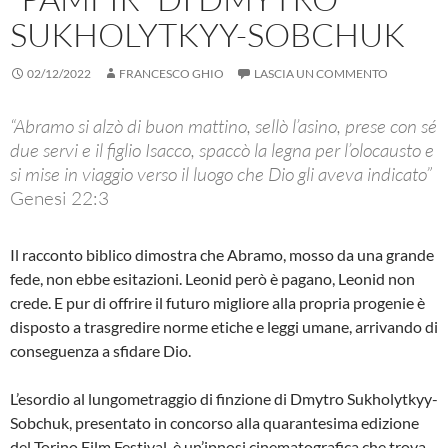
SUKHOLYTKYY-SOBCHUK
02/12/2022
FRANCESCO GHIO
LASCIA UN COMMENTO
“Abramo si alzò di buon mattino, sellò l’asino, prese con sé
due servi e il figlio Isacco, spaccò la legna per l’olocausto e
si mise in viaggio verso il luogo che Dio gli aveva indicato”
Genesi 22:3
Il racconto biblico dimostra che Abramo, mosso da una grande
fede, non ebbe esitazioni. Leonid però è pagano, Leonid non
crede. E pur di offrire il futuro migliore alla propria progenie è
disposto a trasgredire norme etiche e leggi umane, arrivando di
conseguenza a sfidare Dio.
L’esordio al lungometraggio di finzione di Dmytro Sukholytkyy-
Sobchuk, presentato in concorso alla quarantesima edizione
del Torino Film Festival, è un’ipnosi cinematografica che trova