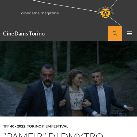
Vai
al
contenuto
Cerca
CineDams Torino
MENU
PRINCI
TFF 40 - 2022
,
TORINO FILM FESTIVAL
“PAMFIR” DI DMYTRO