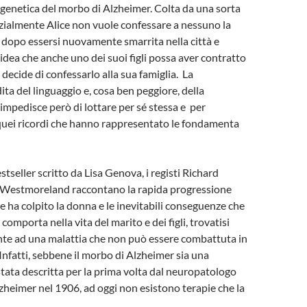
genetica del morbo di Alzheimer. Colta da una sorta
izialmente Alice non vuole confessare a nessuno la
 dopo essersi nuovamente smarrita nella città e
’idea che anche uno dei suoi figli possa aver contratto
decide di confessarlo alla sua famiglia. La
ita del linguaggio e, cosa ben peggiore, della
impedisce però di lottare per sé stessa e per
quei ricordi che hanno rappresentato le fondamenta
tseller scritto da Lisa Genova, i registi Richard
 Westmoreland raccontano la rapida progressione
he ha colpito la donna e le inevitabili conseguenze che
omporta nella vita del marito e dei figli, trovatisi
nte ad una malattia che non può essere combattuta in
Infatti, sebbene il morbo di Alzheimer sia una
stata descritta per la prima volta dal neuropatologo
zheimer nel 1906, ad oggi non esistono terapie che la