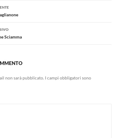
one
ENTE
Gaglianone
SIVO
ine Sciamma
COMMENTO
mail non sarà pubblicato.
I campi obbligatori sono