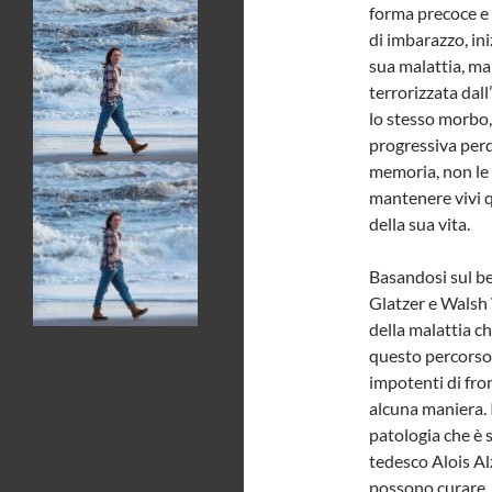
forma precoce e 
di imbarazzo, in
sua malattia, ma
terrorizzata dall
lo stesso morbo, 
progressiva perd
memoria, non le 
mantenere vivi 
della sua vita.
Basandosi sul bes
Glatzer e Walsh
della malattia c
questo percorso c
impotenti di fro
alcuna maniera. 
patologia che è 
tedesco Alois Al
possono curare.