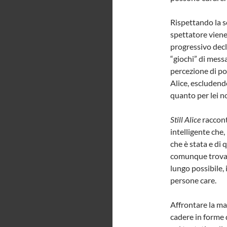
Rispettando la s
spettatore viene
progressivo decl
“giochi” di mess
percezione di po
Alice, escludend
quanto per lei n
Still Alice
raccont
intelligente che, 
che è stata e di 
comunque trova l
lungo possibile, i
persone care.
Affrontare la ma
cadere in forme 