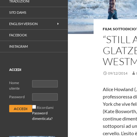
TRADUZIONI
SITO DAMS
ENGLISH VERSION
FILM
,
SOTTODICIO
FACEBOOK
“STILL
GLATZ
INSTAGRAM
WEST
ACCEDI
09/12/2014
Nome
utente
Alice Howland (J
professoressa di
Password
York che vive fel
Ricordami
(Kate Bosworth, 
Password
continue diment
dimenticata?
sottoporsi ad un
cervello. L’esito