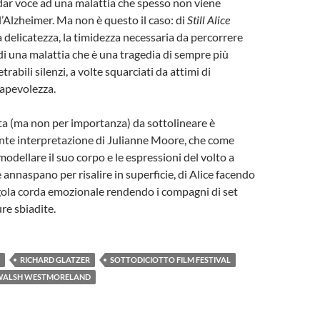
 dar voce ad una malattia che spesso non viene
Alzheimer. Ma non è questo il caso: di
Still Alice
la delicatezza, la timidezza necessaria da percorrere
di una malattia che è una tragedia di sempre più
rabili silenzi, a volte squarciati da attimi di
apevolezza.
a (ma non per importanza) da sottolineare è
ante interpretazione di Julianne Moore, che come
odellare il suo corpo e le espressioni del volto a
he annaspano per risalire in superficie, di Alice facendo
gola corda emozionale rendendo i compagni di set
re sbiadite.
RICHARD GLATZER
SOTTODICIOTTO FILM FESTIVAL
WALSH WESTMORELAND