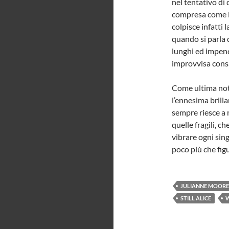
nel tentativo di
compresa come l’
colpisce infatti 
quando si parla 
lunghi ed impenet
improvvisa cons
Come ultima not
l’ennesima brill
sempre riesce a m
quelle fragili, c
vibrare ogni sin
poco più che figu
JULIANNE MOORE
STILL ALICE