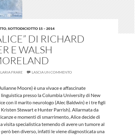
TTO
,
SOTTODICIOTTO 15 – 2014
 ALICE” DI RICHARD
ER E WALSH
MORELAND
ILARIA FRARE
LASCIA UN COMMENTO
ulianne Moore) è una vivace e affascinate
 linguistica presso la Columbia University di New
ice con il marito neurologo (Alec Baldwin) e i tre figli
Kristen Stewart e Hunter Parrish). Allarmata da
icanze e momenti di smarrimento, Alice decide di
a visita specialistica temendo di avere un tumore al
 è però ben diverso, infatti le viene diagnosticata una