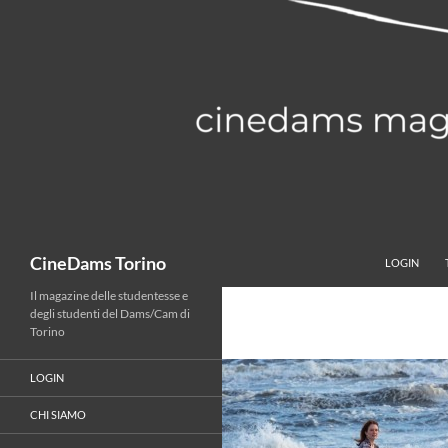
Vai
al
contenuto
Cerca
CineDams Torino
LOGIN
Il magazine delle studentesse e
degli studenti del Dams/Cam di
Torino
LOGIN
CHI SIAMO