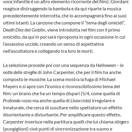
voce infantile è un altro elemento ricorrente del film); Giordani
reagisce distruggendo la bambola e da qui riparte la musica
precedentemente interrotta, che lo accompagnerà fino ai suoi
ultimi istanti. La canzone che compone il “tema degli omicidi”,
Death Dies
dei Goblin, viene introdotta nel film con il primo
omicidio, da qui in poi sarà riproposta in ogni occasione in cui
l’assassino uccide, creando un senso di aspettativa
nell’ascoltatore e collegando tra loro le morti.
La selezione procede poi con una sequenza da
Halloween – la
notte delle streghe
di John Carpenter, che per il film ha anche
composto le musiche. La scena mostra la fuga di Michael
Mayers e si apre con l’iconico e riconoscibilissimo tema del
film: un brano che ha un tempo dispari (5/4, come quella di
Profondo rosso
ma anche quella di
L’esorcista
) irregolare e
innaturale, che cerca di suscitare nello spettatore un effetto
disorientante e disturbante. Per amplificare questo effetto,
Carpenter inserisce nella partitura quelli che lui chiama
stingers
(pungiglioni) cioè punti di sincronizzazione tra suono e