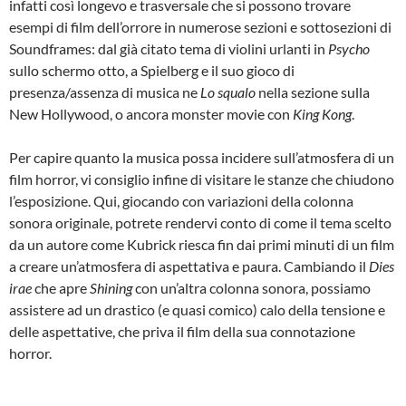
infatti così longevo e trasversale che si possono trovare
esempi di film dell’orrore in numerose sezioni e sottosezioni di
Soundframes: dal già citato tema di violini urlanti in
Psycho
sullo schermo otto, a Spielberg e il suo gioco di
presenza/assenza di musica ne
Lo squalo
nella sezione sulla
New Hollywood, o ancora monster movie con
King Kong
.
Per capire quanto la musica possa incidere sull’atmosfera di un
film horror, vi consiglio infine di visitare le stanze che chiudono
l’esposizione. Qui, giocando con variazioni della colonna
sonora originale, potrete rendervi conto di come il tema scelto
da un autore come Kubrick riesca fin dai primi minuti di un film
a creare un’atmosfera di aspettativa e paura. Cambiando il
Dies
irae
che apre
Shining
con un’altra colonna sonora, possiamo
assistere ad un drastico (e quasi comico) calo della tensione e
delle aspettative, che priva il film della sua connotazione
horror.