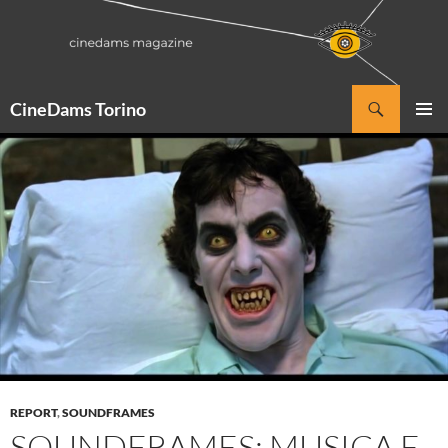
Vai
al
contenuto
Cerca
CineDams Torino
MENU
PRINCI
REPORT
,
SOUNDFRAMES
SOUNDFRAMES: MUSICA E