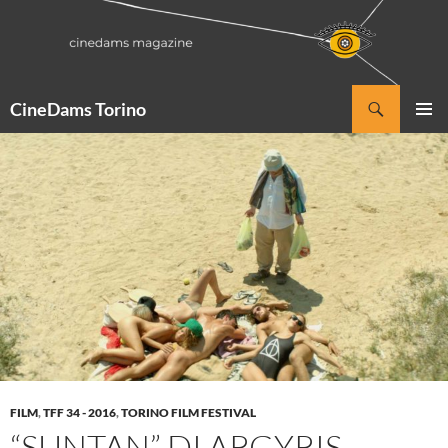
Vai
al
contenuto
Cerca
CineDams Torino
MENU
PRINCI
FILM
,
TFF 34 - 2016
,
TORINO FILM FESTIVAL
“SUNTAN” DI ARGYRIS