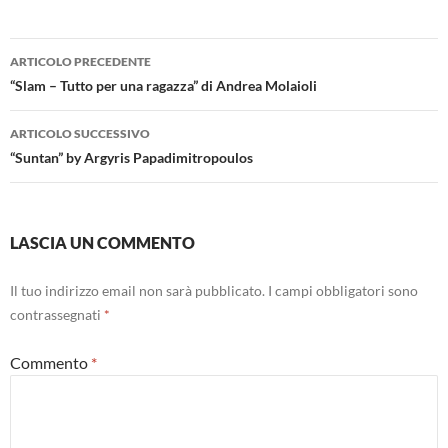
Navigazione
ARTICOLO PRECEDENTE
articolo
“Slam – Tutto per una ragazza” di Andrea Molaioli
ARTICOLO SUCCESSIVO
“Suntan” by Argyris Papadimitropoulos
LASCIA UN COMMENTO
Il tuo indirizzo email non sarà pubblicato.
I campi obbligatori sono
contrassegnati
*
Commento
*