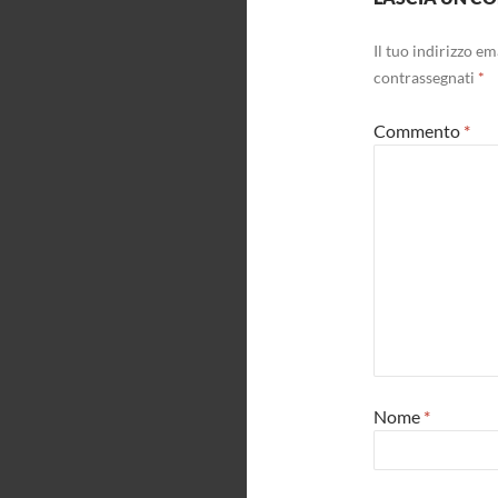
Il tuo indirizzo e
contrassegnati
*
Commento
*
Nome
*