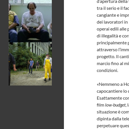
d’apertura della
tra il serio e il
cangiante e impr
dei lavoratori in
operai edili alle
di illegalità e c
principalmente pe
attraverso l’imma
progetto. Il cant
marcio fino al mi
condizioni.
«Nemmeno a Holl
capocantiere lo 
Esattamente come
film
low-budget
,
situazione è com
dipinta dalla tel
perpetuare questa