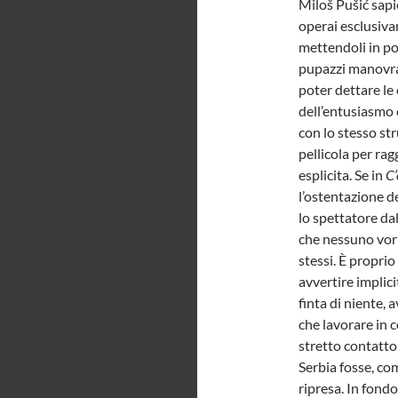
Miloš Pušić sapi
operai esclusiva
mettendoli in po
pupazzi manovrat
poter dettare le 
dell’entusiasmo 
con lo stesso st
pellicola per rag
esplicita. Se in
C’
l’ostentazione de
lo spettatore da
che nessuno vorr
stessi. È proprio
avvertire implici
finta di niente,
che lavorare in 
stretto contatto
Serbia fosse, co
ripresa. In fondo 