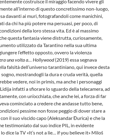
entemente costruisce il miraggio facendo vivere gli
mente all’interno di questo concretissimo non-luogo,
sa davanti ai muri, fotografandoli come manichini,
i da chi ha più potere ma persuasi, per poco, di
condizioni della loro stessa vita. Ed è al massimo
che questa fantasia viene distrutta, curiosamente,
rumento utilizzato da Tarantino nella sua ultima
giungere l’effetto opposto, ovvero la violenza
era una volta a… Hollywood
(2019) essa segnava
lla falsità dell’universo tarantiniano, qui invece desta
l sogno, mostrandogli la dura e cruda verità, quella
ebbe vedere, noi in primis, ma anche i personaggi
 Lidija infatti a sfiorare lo sguardo della telecamera, ad
tamente, con un’occhiata, che anche lei, a forza di far
 aveva cominciato a credere che andasse tutto bene,
condizioni pessime non fosse peggio di dover stare a
 con il suo viscido capo (Aleksandar Đurica) e che la
me testimoniato dal suo indice PIL, in evidente
lo dice la TV «It’s not a lie… if you believe it» Miloš