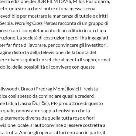
 terza edizione dei JOB FILM DAYS, Miloš Pušić narra,
 faceto, una storia che si nutre di una messa scena
evedibile per mostrare la mancanza di tutele e diritti
 Serbia.
Working Class Heroes
racconta di un gruppo di
 prese con il completamento di un edificio in un clima
orruzione. La società di costruzioni però li ha ingaggiati
r far finta di lavorare, per convincere gli investitori,
gine distorta della televisione, della bontà del
iere diventa quindi un set che alimenta il sogno, ormai
dollo, della possibilità di convivere con queste
ywood». Braco (Predrag Momčilović) il regista-
dice così spesso da cominciare quasi a crederci.
 Lidija (Jasna Đuričić), PR-produttrice di questo
 la quale, nonostante sappia benissimo che la
pletamente diversa da quella tutta rose e fiori
evisione locale, si autoconvince di essere costretta a
 truffa. Anche gli operai-attori entrano in parte, il