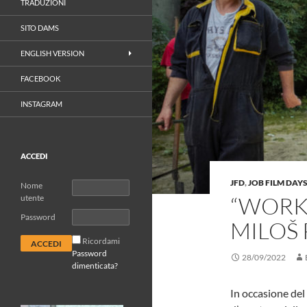
TRADUZIONI
SITO DAMS
ENGLISH VERSION
FACEBOOK
INSTAGRAM
ACCEDI
JFD
,
JOB FILM DAYS
Nome
“WORKI
utente
Password
MILOŠ 
Ricordami
Password
28/09/2022
dimenticata?
In occasione del