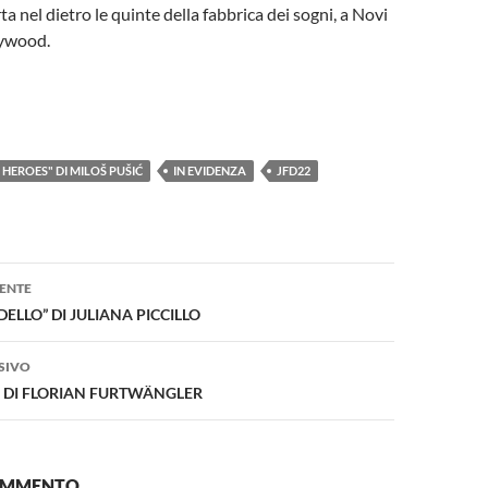
ta nel dietro le quinte della fabbrica dei sogni, a Novi
lywood.
HEROES" DI MILOŠ PUŠIĆ
IN EVIDENZA
JFD22
one
ENTE
ELLO” DI JULIANA PICCILLO
SIVO
 DI FLORIAN FURTWÄNGLER
COMMENTO