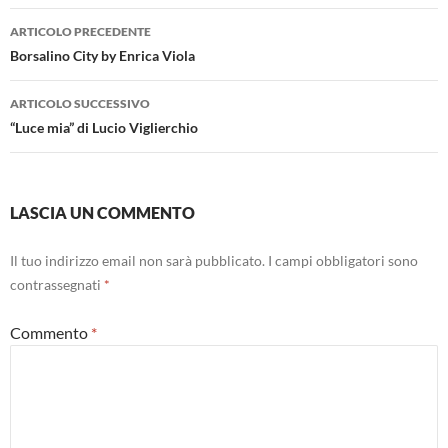
Navigazione
ARTICOLO PRECEDENTE
articolo
Borsalino City by Enrica Viola
ARTICOLO SUCCESSIVO
“Luce mia” di Lucio Viglierchio
LASCIA UN COMMENTO
Il tuo indirizzo email non sarà pubblicato.
I campi obbligatori sono
contrassegnati
*
Commento
*