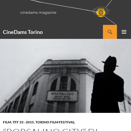
Vai
al
contenuto
Cerca
CineDams Torino
MENU
PRINCI
FILM
,
TFF 33 - 2015
,
TORINO FILM FESTIVAL