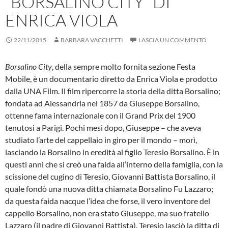
“BORSALINO CITY” DI
ENRICA VIOLA
22/11/2015
BARBARA VACCHETTI
LASCIA UN COMMENTO
Borsalino City
, della sempre molto fornita sezione Festa
Mobile, è un documentario diretto da Enrica Viola e prodotto
dalla UNA Film. Il film ripercorre la storia della ditta Borsalino;
fondata ad Alessandria nel 1857 da Giuseppe Borsalino,
ottenne fama internazionale con il Grand Prix del 1900
tenutosi a Parigi. Pochi mesi dopo, Giuseppe – che aveva
studiato l’arte del cappellaio in giro per il mondo – morì,
lasciando la Borsalino in eredità al figlio Teresio Borsalino. È in
questi anni che si creò una faida all’interno della famiglia, con la
scissione del cugino di Teresio, Giovanni Battista Borsalino, il
quale fondò una nuova ditta chiamata Borsalino Fu Lazzaro;
da questa faida nacque l’idea che forse, il vero inventore del
cappello Borsalino, non era stato Giuseppe, ma suo fratello
Lazzaro (il padre di Giovanni Battista). Teresio lasciò la ditta di