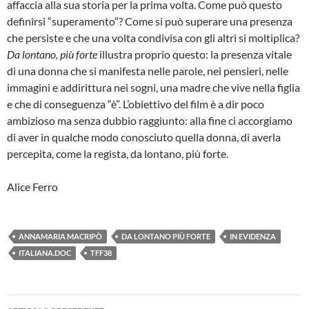
affaccia alla sua storia per la prima volta. Come può questo
definirsi “superamento”? Come si può superare una presenza
che persiste e che una volta condivisa con gli altri si moltiplica?
Da lontano, più forte
illustra proprio questo: la presenza vitale
di una donna che si manifesta nelle parole, nei pensieri, nelle
immagini e addirittura nei sogni, una madre che vive nella figlia
e che di conseguenza “è”. L’obiettivo del film è a dir poco
ambizioso ma senza dubbio raggiunto: alla fine ci accorgiamo
di aver in qualche modo conosciuto quella donna, di averla
percepita, come la regista, da lontano, più forte.
Alice Ferro
ANNAMARIA MACRIPÒ
DA LONTANO PIÙ FORTE
IN EVIDENZA
ITALIANA.DOC
TFF38
Navigazione