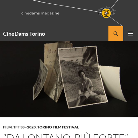
Vai
al
contenuto
Cerca
CineDams Torino
MENU
PRINCI
FILM
,
TFF 38 - 2020
,
TORINO FILM FESTIVAL
“DA LONTANO, PIÙ FORTE”