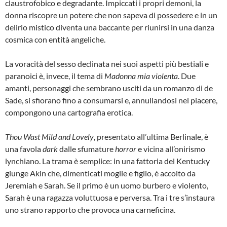
claustrofobico e degradante. Impiccati i propri demoni, la
donna riscopre un potere che non sapeva di possedere e in un
delirio mistico diventa una baccante per riunirsi in una danza
cosmica con entità angeliche.
La voracità del sesso declinata nei suoi aspetti più bestiali e
paranoici è, invece, il tema di
Madonna mia violenta
. Due
amanti, personaggi che sembrano usciti da un romanzo di de
Sade, si sfiorano fino a consumarsi e, annullandosi nel piacere,
compongono una cartografia erotica.
Thou Wast Mild and Lovely
, presentato all’ultima Berlinale, è
una favola
dark
dalle sfumature
horror
e vicina all’onirismo
lynchiano. La trama è semplice: in una fattoria del Kentucky
giunge Akin che, dimenticati moglie e figlio, è accolto da
Jeremiah e Sarah. Se il primo è un uomo burbero e violento,
Sarah è una ragazza voluttuosa e perversa. Tra i tre s’instaura
uno strano rapporto che provoca una carneficina.