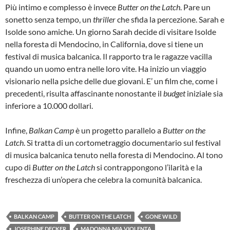
Più intimo e complesso è invece
Butter on the Latch
. Pare un
sonetto senza tempo, un
thriller
che sfida la percezione. Sarah e
Isolde sono amiche. Un giorno Sarah decide di visitare Isolde
nella foresta di Mendocino, in California, dove si tiene un
festival di musica balcanica. Il rapporto tra le ragazze vacilla
quando un uomo entra nelle loro vite. Ha inizio un viaggio
visionario nella psiche delle due giovani. E’ un film che, come i
precedenti, risulta affascinante nonostante il
budget
iniziale sia
inferiore a 10.000 dollari.
Infine,
Balkan Camp
è un progetto parallelo a
Butter on the
Latch
. Si tratta di un cortometraggio documentario sul festival
di musica balcanica tenuto nella foresta di Mendocino. Al tono
cupo di
Butter on the Latch
si contrappongono l’ilarità e la
freschezza di un’opera che celebra la comunità balcanica.
BALKAN CAMP
BUTTER ON THE LATCH
GONE WILD
JOSEPHINE DECKER
MADONNA MIA VIOLENTA