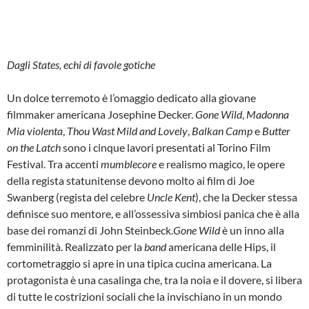
Dagli States, echi di favole gotiche
Un dolce terremoto è l’omaggio dedicato alla giovane
filmmaker americana Josephine Decker.
Gone Wild
,
Madonna
Mia violenta
,
Thou Wast Mild and Lovely
,
Balkan Camp
e
Butter
on the Latch
sono i cinque lavori presentati al Torino Film
Festival. Tra accenti
mumblecore
e realismo magico, le opere
della regista statunitense devono molto ai film di Joe
Swanberg (regista del celebre
Uncle Kent
), che la Decker stessa
definisce suo mentore, e all’ossessiva simbiosi panica che è alla
base dei romanzi di John Steinbeck.
Gone Wild
è un inno alla
femminilità. Realizzato per la
band
americana delle Hips, il
cortometraggio si apre in una tipica cucina americana. La
protagonista è una casalinga che, tra la noia e il dovere, si libera
di tutte le costrizioni sociali che la invischiano in un mondo