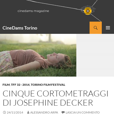
Vai
al
contenuto
Cerca
CineDams Torino
MENU
PRINCI
FILM
,
TFF 32 - 2014
,
TORINO FILM FESTIVAL
CINQUE CORTOMETRAGGI
DI JOSEPHINE DECKER
24/11/2014
ALESSANDRO ARPA
LASCIA UN COMMENTO