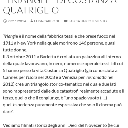
QUATRIGLIO
29/11/2014
ELISA CARBONE
LASCIA UN COMMENTO
Triangl
e è il nome della fabbrica tessile che prese fuoco nel
1911 a New York nella quale morirono 146 persone, quasi
tutte donne.
Il 3 ottobre 2011 a Barletta è crollata un palazzina all’interno
della quale lavoravano, in nero, numerose operaie tessili di cui
5 hanno perso la vita.
Costanza Quatriglio (già conosciuta a
Cannes per
l’Isola
nel 2003 e a Venezia per
Terramatta
nel
2012) crea un triangolo storico-tematico nel quale due lati
sono rappresentati dalle due catastrofi realmente accadute e il
terzo, quello che li congiunge, è
“
uno spazio vuoto (….)
quell’esperienza puramente espressiva che solo il cinema può
dare”.
Vediamo filmati storici degli anni Dieci del Novecento (le cui