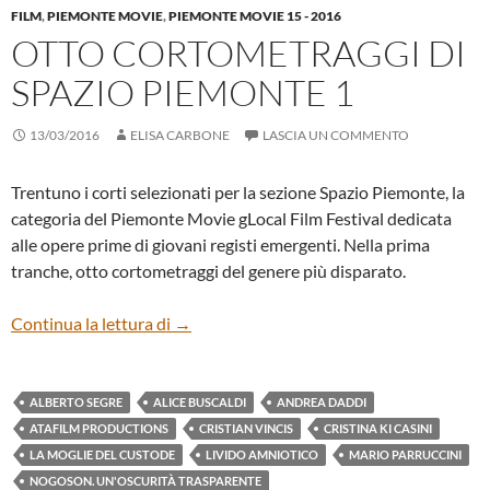
FILM
,
PIEMONTE MOVIE
,
PIEMONTE MOVIE 15 - 2016
OTTO CORTOMETRAGGI DI
SPAZIO PIEMONTE 1
13/03/2016
ELISA CARBONE
LASCIA UN COMMENTO
Trentuno i corti selezionati per la sezione Spazio Piemonte, la
categoria del Piemonte Movie gLocal Film Festival dedicata
alle opere prime di giovani registi emergenti. Nella prima
tranche, otto cortometraggi del genere più disparato.
Otto cortometraggi di Spazio Piemonte 1
Continua la lettura di
→
ALBERTO SEGRE
ALICE BUSCALDI
ANDREA DADDI
ATAFILM PRODUCTIONS
CRISTIAN VINCIS
CRISTINA KI CASINI
LA MOGLIE DEL CUSTODE
LIVIDO AMNIOTICO
MARIO PARRUCCINI
NOGOSON. UN'OSCURITÀ TRASPARENTE