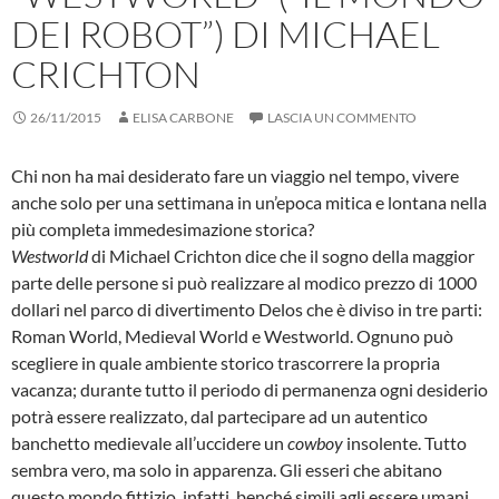
DEI ROBOT”) DI MICHAEL
CRICHTON
26/11/2015
ELISA CARBONE
LASCIA UN COMMENTO
Chi non ha mai desiderato fare un viaggio nel tempo, vivere
anche solo per una settimana in un’epoca mitica e lontana nella
più completa immedesimazione storica?
Westworld
di Michael Crichton dice che il sogno della maggior
parte delle persone si può realizzare al modico prezzo di 1000
dollari nel parco di divertimento Delos che è diviso in tre parti:
Roman World, Medieval World e Westworld. Ognuno può
scegliere in quale ambiente storico trascorrere la propria
vacanza; durante tutto il periodo di permanenza ogni desiderio
potrà essere realizzato, dal partecipare ad un autentico
banchetto medievale all’uccidere un
cowboy
insolente. Tutto
sembra vero, ma solo in apparenza. Gli esseri che abitano
questo mondo fittizio, infatti, benché simili agli essere umani,