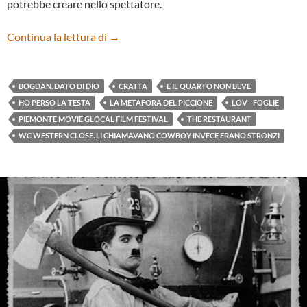
potrebbe creare nello spettatore.
Otto cortometraggi di Too Short to Wait
Continua la lettura di
→
BOGDAN. DATO DI DIO
CRATTA
E IL QUARTO NON BEVE
HO PERSO LA TESTA
LA METAFORA DEL PICCIONE
LÖV - FOGLIE
PIEMONTE MOVIE GLOCAL FILM FESTIVAL
THE RESTAURANT
WC WESTERN CLOSE. LI CHIAMAVANO COWBOY INVECE ERANO STRONZI