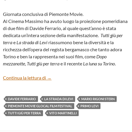
Giornata conclusiva di Piemonte Movie.
Al Cinema Massimo ha avuto luogo la proiezione pomeridiana
di due film di Davide Ferrario, al quale quest’anno è stata
dedicata un’intera sezione della manifestazione.
Tutti giù per
terra
e
La strada di Levi
riassumono bene la diversità e la
ricchezza dell’opera del regista bergamasco che tanto adora
Torino e ben la rappresenta nei suoi film, come
Dopo
mezzanotte
,
Tutti giù per terra
e il recente
La luna su Torino
.
“Tutti giù per terra” e “La strada di Levi” d
Continua la lettura di
→
DAVIDE FERRARIO
LA STRADA DI LEVI
MARIO RIGONI STERN
PIEMONTE MOVIE GLOCAL FILM FESTIVAL
PRIMO LEVI
TUTTI GIÙ PER TERRA
VITO MARTINELLI