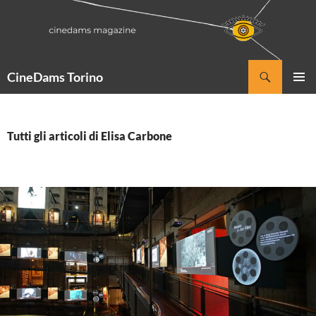
Vai
al
contenuto
Cerca
CineDams Torino
MENU
PRINCI
Tutti gli articoli di Elisa Carbone