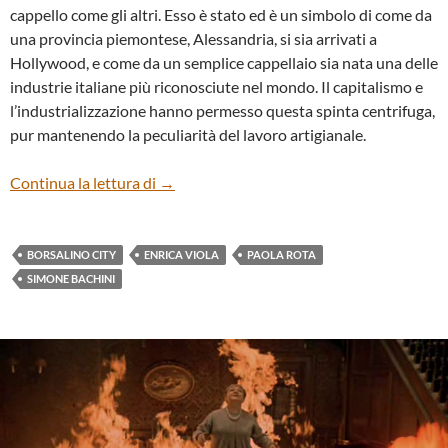
cappello come gli altri. Esso è stato ed è un simbolo di come da
una provincia piemontese, Alessandria, si sia arrivati a
Hollywood, e come da un semplice cappellaio sia nata una delle
industrie italiane più riconosciute nel mondo. Il capitalismo e
l’industrializzazione hanno permesso questa spinta centrifuga,
pur mantenendo la peculiarità del lavoro artigianale.
“Borsalino City” di Enrica Viola – Confer
Continua la lettura di
→
BORSALINO CITY
ENRICA VIOLA
PAOLA ROTA
SIMONE BACHINI