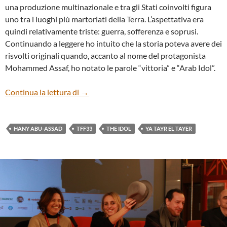
una produzione multinazionale e tra gli Stati coinvolti figura
uno tra i luoghi più martoriati della Terra. L’aspettativa era
quindi relativamente triste: guerra, sofferenza e soprusi.
Continuando a leggere ho intuito che la storia poteva avere dei
risvolti originali quando, accanto al nome del protagonista
Mohammed Assaf, ho notato le parole “vittoria” e “Arab Idol”.
“Ya tayr el tayer” (“The Idol”) di Hany Ab
Continua la lettura di
→
HANY ABU-ASSAD
TFF33
THE IDOL
YA TAYR EL TAYER