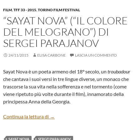
FILM
,
TFF 33 - 2015
,
TORINO FILM FESTIVAL
“SAYAT NOVA” (“IL COLORE
DEL MELOGRANO”) DI
SERGEI PARAJANOV
24/11/2015
ELISA CARBONE
LASCIA UN COMMENTO
Sayat Nova è un poeta armeno del 18° secolo, un
troubadour
che cantava i suoi versi in tre lingue diverse, un monaco che
trascorse la sua vita nella sofferenza e nel tormento (come
viene ripetuto più volte durante il film), innamorato della
principessa Anna della Georgia.
“Sayat Nova” (“Il colore del melograno”) di
Continua la lettura di
→
SAYAT NOVA
SERGEI PARAJANOV