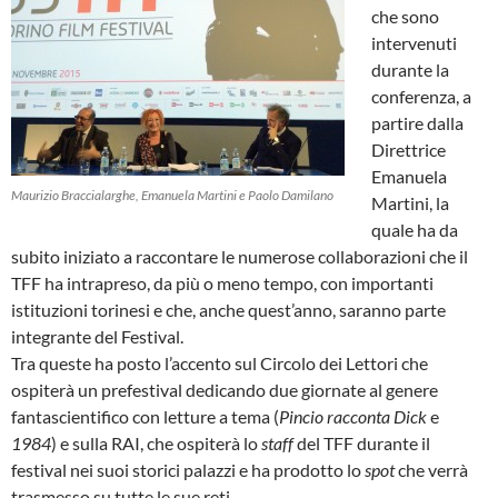
che sono
intervenuti
durante la
conferenza, a
partire dalla
Direttrice
Emanuela
Maurizio Braccialarghe, Emanuela Martini e Paolo Damilano
Martini, la
quale ha da
subito iniziato a raccontare le numerose collaborazioni che il
TFF ha intrapreso, da più o meno tempo, con importanti
istituzioni torinesi e che, anche quest’anno, saranno parte
integrante del Festival.
Tra queste ha posto l’accento sul Circolo dei Lettori che
ospiterà un prefestival dedicando due giornate al genere
fantascientifico con letture a tema (
Pincio racconta Dick
e
1984
) e sulla RAI, che ospiterà lo
staff
del TFF durante il
festival nei suoi storici palazzi e ha prodotto lo
spot
che verrà
trasmesso su tutte le sue reti.