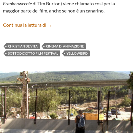
Frankenweenie
di Tim Burton) viene chiamato così per la
maggior parte del film, anche se non è un canarino.
“Yellowbird” di Christian de Vita
Continua la lettura di
→
CHRISTIAN DE VITA
CINEMA DI ANIMAZIONE
SOTTODICIOTTO FILM FESTIVAL
YELLOWBIRD