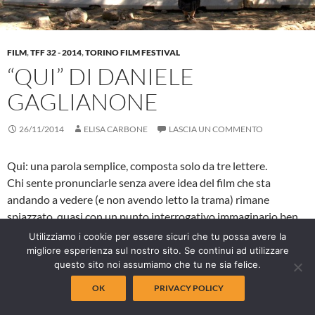
FILM
,
TFF 32 - 2014
,
TORINO FILM FESTIVAL
“QUI” DI DANIELE
GAGLIANONE
26/11/2014
ELISA CARBONE
LASCIA UN COMMENTO
Qui: una parola semplice, composta solo da tre lettere.
Chi sente pronunciarle senza avere idea del film che sta
andando a vedere (e non avendo letto la trama) rimane
spiazzato, quasi con un punto interrogativo immaginario ben
piantato in fronte.
Utilizziamo i cookie per essere sicuri che tu possa avere la
Poi, dalle prime immagini s’incomincia a capire a quale luogo
migliore esperienza sul nostro sito. Se continui ad utilizzare
questo sito noi assumiamo che tu ne sia felice.
questo avverbio faccia riferimento: la Val di Susa e, anche per i
meno informati, purtroppo questo territorio piemontese
OK
PRIVACY POLICY
rimanda subito alla bollente questione TAV, o meglio NO TAV.