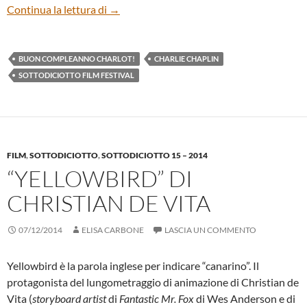
Cinque cortometraggi di Charlot
Continua la lettura di
→
BUON COMPLEANNO CHARLOT!
CHARLIE CHAPLIN
SOTTODICIOTTO FILM FESTIVAL
FILM
,
SOTTODICIOTTO
,
SOTTODICIOTTO 15 – 2014
“YELLOWBIRD” DI
CHRISTIAN DE VITA
07/12/2014
ELISA CARBONE
LASCIA UN COMMENTO
Yellowbird è la parola inglese per indicare “canarino”. Il
protagonista del lungometraggio di animazione di Christian de
Vita (
storyboard artist
di
Fantastic Mr. Fox
di Wes Anderson e di