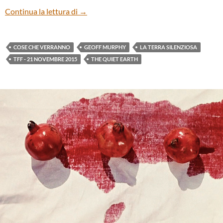
“The Quiet Earth” (“La terra silenziosa”) 
Continua la lettura di
→
COSE CHE VERRANNO
GEOFF MURPHY
LA TERRA SILENZIOSA
TFF - 21 NOVEMBRE 2015
THE QUIET EARTH