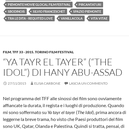
PIEMONTE MOVIE GLOCAL FILM FESTIVAL
PIRCANTATURI
SBODINOIS
SILVIO FRANCESCHET
SPAZIO PIEMONTE
TRA LE DITA - REQUITED LOVE
VANILLACOLA
VITA VITAE
FILM
,
TFF 33 - 2015
,
TORINO FILM FESTIVAL
“YA TAYR EL TAYER” (“THE
IDOL”) DI HANY ABU-ASSAD
27/11/2015
ELISA CARBONE
LASCIA UN COMMENTO
Nel programma del TFF alle sinossi dei film sono ovviamente
affiancate la durata, il regista e i luoghi di produzione. Quando
mi sono soffermato su
Ya tayr el tayer
(
The Idol
), prima ancora di
leggerne la breve trama, ho visto che Paesi produttori del film
sono UK, Qatar, Olanda e Palestina. Quindi si tratta, pensai, di