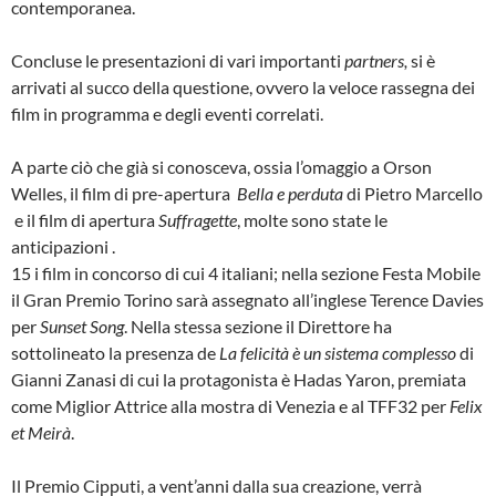
contemporanea.
Concluse le presentazioni di vari importanti
partners,
si è
arrivati al succo della questione, ovvero la veloce rassegna dei
film in programma e degli eventi correlati.
A parte ciò che già si conosceva, ossia l’omaggio a Orson
Welles, il film di pre-apertura
Bella e perduta
di Pietro Marcello
e il film di apertura
Suffragette
, molte sono state le
anticipazioni .
15 i film in concorso di cui 4 italiani; nella sezione Festa Mobile
il Gran Premio Torino sarà assegnato all’inglese Terence Davies
per
Sunset Song
. Nella stessa sezione il Direttore ha
sottolineato la presenza de
La felicità è un sistema complesso
di
Gianni Zanasi di cui la protagonista è Hadas Yaron, premiata
come Miglior Attrice alla mostra di Venezia e al TFF32 per
Felix
et Meirà
.
Il Premio Cipputi, a vent’anni dalla sua creazione, verrà