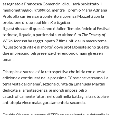
assegnato a Francesca Comencini di cui sarà proiettato il
mediometraggio
In fabbrica
, mentre il premio Maria Adriana
Prolo alla carriera sarà conferito a Lorenza Mazzetti con la
proiezione di due suoi film:
K
e
Together
.
Il
guest director
di quest’anno è Julien Temple, fedele al Festival
torinese, il quale, a partire dal suo ultimo film
The Ecstasy of
Wilko Johnson
ha raggruppato 7 film uniti da un macro tema:
“Questioni di vita e di morte”, dove protagoniste sono queste
due imprescindibili presenze che rendono umani gli esseri
umani.
Distopica e surreale è la retrospettiva che inizia con questa
edizione e continuerà nella prossima: “Cose che verranno. La
terra vista dal cinema”, sezione curata da Emanuela Martini
dedicata alla fantascienza, ai mondi impossibili o
catastroficamente futuri, nei quali nella battaglia tra utopia e
antiutopia vince malauguratamente la seconda.
Davide Oberto, curatore di TFFdoc ha spiegato in dettaglio le