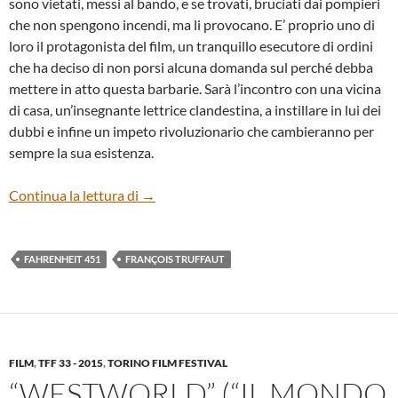
sono vietati, messi al bando, e se trovati, bruciati dai pompieri
che non spengono incendi, ma li provocano. E’ proprio uno di
loro il protagonista del film, un tranquillo esecutore di ordini
che ha deciso di non porsi alcuna domanda sul perché debba
mettere in atto questa barbarie. Sarà l’incontro con una vicina
di casa, un’insegnante lettrice clandestina, a instillare in lui dei
dubbi e infine un impeto rivoluzionario che cambieranno per
sempre la sua esistenza.
“Fahrenheit 451” di François Truffaut
Continua la lettura di
→
FAHRENHEIT 451
FRANÇOIS TRUFFAUT
FILM
,
TFF 33 - 2015
,
TORINO FILM FESTIVAL
“WESTWORLD” (“IL MONDO