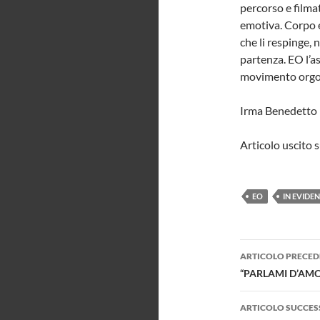
percorso e filmat
emotiva. Corpo e
che li respinge, 
partenza. EO l’a
movimento orgo
Irma Benedetto
Articolo uscito 
EO
IN EVIDE
Navigazi
ARTICOLO PRECED
articolo
“PARLAMI D’AMO
ARTICOLO SUCCES