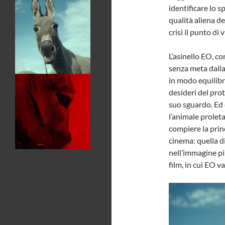
identificare lo s
qualità aliena de
crisi il punto di
L’asinello EO, co
senza meta dalla
in modo equilibr
desideri del prot
suo sguardo. Ed è
l’animale proleta
compiere la princ
cinema: quella d
nell’immagine pi
film, in cui EO va