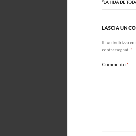
“LA HIJA DE TO
LASCIA UN 
Il tuo indirizzo e
contrassegnati
*
Commento
*