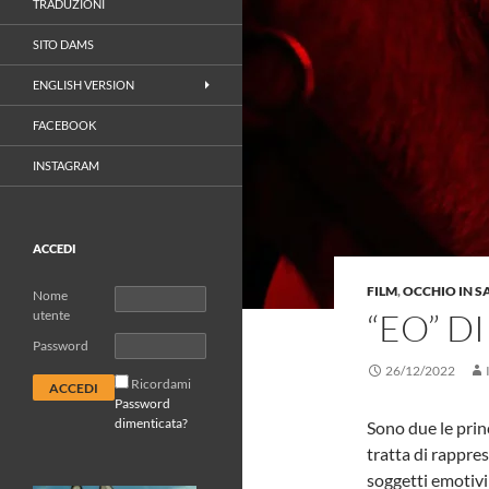
TRADUZIONI
SITO DAMS
ENGLISH VERSION
FACEBOOK
INSTAGRAM
ACCEDI
FILM
,
OCCHIO IN S
Nome
“EO” D
utente
Password
26/12/2022
Ricordami
Password
dimenticata?
Sono due le prin
tratta di rappres
soggetti emotivi