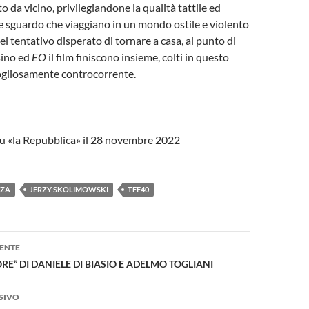
o da vicino, privilegiandone la qualità tattile ed
 sguardo che viaggiano in un mondo ostile e violento
nel tentativo disperato di tornare a casa, al punto di
sino ed
EO
il film finiscono insieme, colti in questo
gliosamente controcorrente.
su «la Repubblica» il 28 novembre 2022
NZA
JERZY SKOLIMOWSKI
TFF40
one
ENTE
RE” DI DANIELE DI BIASIO E ADELMO TOGLIANI
SIVO