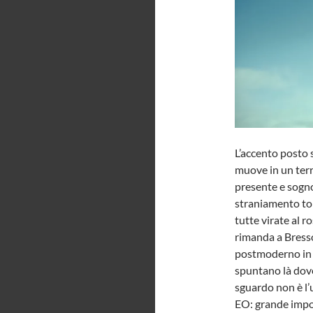
L’accento posto 
muove in un terri
presente e sogno,
straniamento tor
tutte virate al r
rimanda a Bress
postmoderno in c
spuntano là dove
sguardo non è l’
EO: grande impor