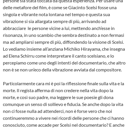
persone sia stata toccata da questa esperienza. Per usare una
delle metafore del film, è come se Giacinto Scelsi fosse una
singola e vibrante nota lontana nel tempo e questa sua
vibrazione si sia allargata sempre di più, arrivando ad
abbracciare le persone vicine a lui, mettendo anch’esse in
risonanza, in uno scambio che sembra destinato a non fermasi
ma ad ampliarsi sempre di più, diffondendo la visione di Scelsi.
Lo vediamo insieme all’anziana Michiko Hirayama, che insegna
ad Elena Schirru come interpretare il canto scelsiano, e lo
percepiamo come uno degli intenti del documentario, che altro
non è se non un’eco della vibrazione avviata dal compositore.
Particolarmente cara mi è poi la riflessione finale sulla vita e la
morte. Il regista afferma di non credere nella vita dopo la
morte, e così suo padre, ma leggere le sue poesie gli dona
comunque un senso di sollievo e fiducia. Se anche dopo la vita
non ci fosse nulla ad attenderci, non è forse vero che noi
continueremmo a vivere nei ricordi delle persone che ci hanno
conosciuto, come accade per Scelsi nel documentario? E anche