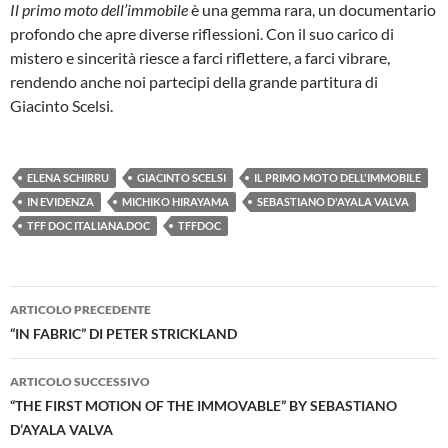
Il primo moto dell’immobile
è una gemma rara, un documentario
profondo che apre diverse riflessioni. Con il suo carico di
mistero e sincerità riesce a farci riflettere, a farci vibrare,
rendendo anche noi partecipi della grande partitura di
Giacinto Scelsi.
ELENA SCHIRRU
GIACINTO SCELSI
IL PRIMO MOTO DELL'IMMOBILE
IN EVIDENZA
MICHIKO HIRAYAMA
SEBASTIANO D'AYALA VALVA
TFF DOC ITALIANA.DOC
TFFDOC
Navigazione
ARTICOLO PRECEDENTE
articolo
“IN FABRIC” DI PETER STRICKLAND
ARTICOLO SUCCESSIVO
“THE FIRST MOTION OF THE IMMOVABLE” BY SEBASTIANO
D’AYALA VALVA