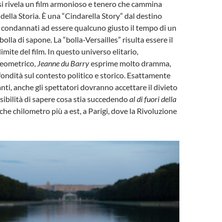
i rivela un film armonioso e tenero che cammina
della Storia. È una “Cindarella Story” dal destino
 è condannati ad essere qualcuno giusto il tempo di un
olla di sapone. La “bolla-Versailles” risulta essere il
limite del film. In questo universo elitario,
geometrico,
Jeanne du Barry
esprime molto dramma,
ndità sul contesto politico e storico. Esattamente
nti, anche gli spettatori dovranno accettare il divieto
ssibilità di sapere cosa stia succedendo
al di fuori della
lche chilometro più a est, a Parigi, dove la Rivoluzione