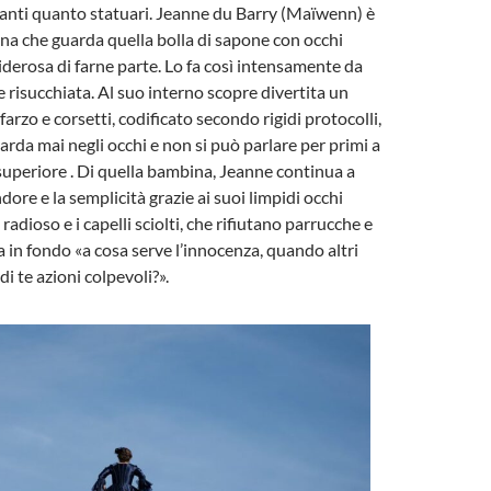
anti quanto statuari. Jeanne du Barry (Maïwenn) è
a che guarda quella bolla di sapone con occhi
iderosa di farne parte. Lo fa così intensamente da
e risucchiata. Al suo interno scopre divertita un
arzo e corsetti, codificato secondo rigidi protocolli,
arda mai negli occhi e non si può parlare per primi a
superiore . Di quella bambina, Jeanne continua a
dore e la semplicità grazie ai suoi limpidi occhi
o radioso e i capelli sciolti, che rifiutano parrucche e
 in fondo «a cosa serve l’innocenza, quando altri
di te azioni colpevoli?».