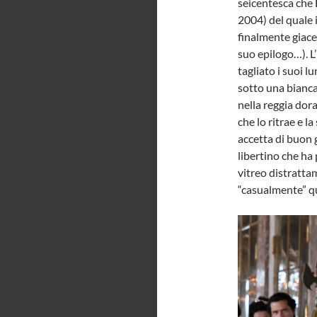
seicentesca che 
2004) del quale i
finalmente giace
suo epilogo…). 
tagliato i suoi l
sotto una bianc
nella reggia dor
che lo ritrae e 
accetta di buon g
libertino che ha 
vitreo distrattam
“casualmente” qu