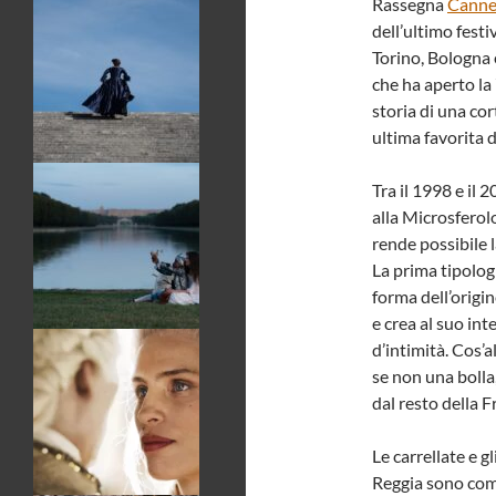
Rassegna
Canne
dell’ultimo fest
Torino, Bologna 
che ha aperto la
storia di una cort
ultima favorita d
Tra il 1998 e il 
alla Microsferolo
rende possibile l
La prima tipologi
forma dell’origin
e crea al suo in
d’intimità. Cos’a
se non una bolla,
dal resto della 
Le carrellate e g
Reggia sono comp