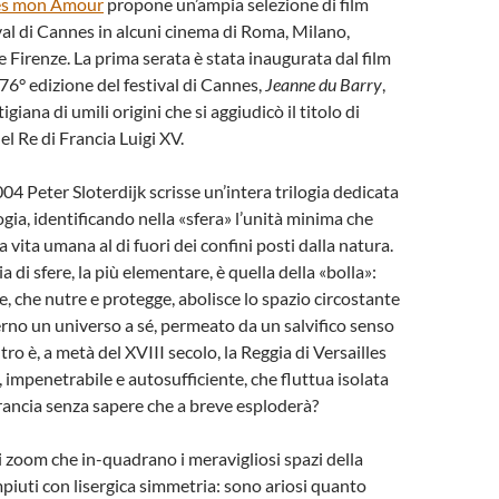
s mon Amour
propone un’ampia selezione di film
ival di Cannes in alcuni cinema di Roma, Milano,
e Firenze. La prima serata è stata inaugurata dal film
 76° edizione del festival di Cannes,
Jeanne du Barry
,
igiana di umili origini che si aggiudicò il titolo di
el Re di Francia Luigi XV.
2004 Peter Sloterdijk scrisse un’intera trilogia dedicata
gia, identificando nella «sfera» l’unità minima che
a vita umana al di fuori dei confini posti dalla natura.
a di sfere, la più elementare, è quella della «bolla»:
e, che nutre e protegge, abolisce lo spazio circostante
terno un universo a sé, permeato da un salvifico senso
ltro è, a metà del XVIII secolo, la Reggia di Versailles
 impenetrabile e autosufficiente, che fluttua isolata
Francia senza sapere che a breve esploderà?
li zoom che in-quadrano i meravigliosi spazi della
iuti con lisergica simmetria: sono ariosi quanto