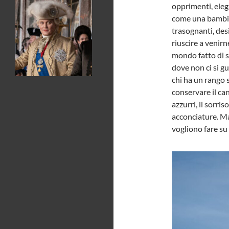
opprimenti, eleg
come una bambin
trasognanti, des
riuscire a venirn
mondo fatto di sf
dove non ci si gu
chi ha un rango 
conservare il can
azzurri, il sorris
acconciature. Ma
vogliono fare su 