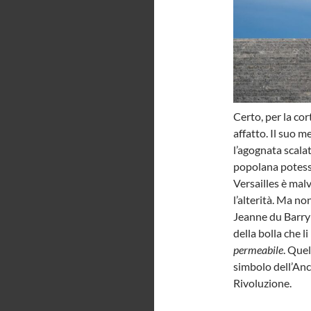
Certo, per la co
affatto. Il suo 
l’agognata scala
popolana potesse
Versailles è mal
l’alterità. Ma n
Jeanne du Barry 
della bolla che l
permeabile
. Quel
simbolo dell’Anc
Rivoluzione.