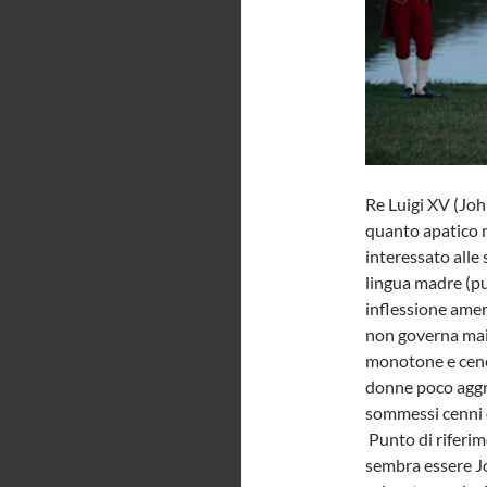
Re Luigi XV (Joh
quanto apatico n
interessato alle
lingua madre (p
inflessione ameri
non governa mai,
monotone e cene 
donne poco aggraz
sommessi cenni 
Punto di riferim
sembra essere Jo