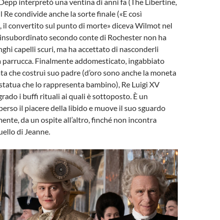
Depp interpretò una ventina di anni fa (The Libertine,
l Re condivide anche la sorte finale («E così
, il convertito sul punto di morte» diceva Wilmot nel
L’insubordinato secondo conte di Rochester non ha
unghi capelli scuri, ma ha accettato di nasconderli
a parrucca. Finalmente addomesticato, ingabbiato
ata che costruì suo padre (d’oro sono anche la moneta
la statua che lo rappresenta bambino), Re Luigi XV
rado i buffi rituali ai quali è sottoposto. È un
perso il piacere della libido e muove il suo sguardo
ente, da un ospite all’altro, finché non incontra
ello di Jeanne.