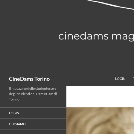
Vai
al
contenuto
Cerca
CineDams Torino
LOGIN
Il magazine delle studentesse e
degli studenti del Dams/Cam di
Torino
LOGIN
CHI SIAMO