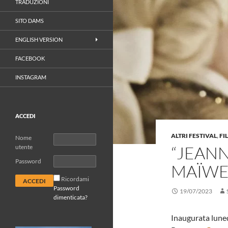
TRADUZIONI
SITO DAMS
ENGLISH VERSION
FACEBOOK
INSTAGRAM
ACCEDI
ALTRI FESTIVAL
,
FI
Nome
“JEANN
utente
Password
MAÏW
Ricordami
Password
19/07/2023
dimenticata?
Inaugurata luned