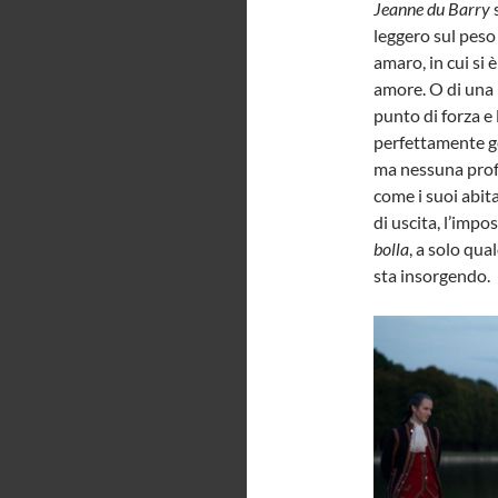
Jeanne du Barry
s
leggero sul peso 
amaro, in cui si
amore. O di una b
punto di forza e 
perfettamente 
ma nessuna profo
come i suoi abita
di uscita, l’impo
bolla
, a solo qua
sta insorgendo.