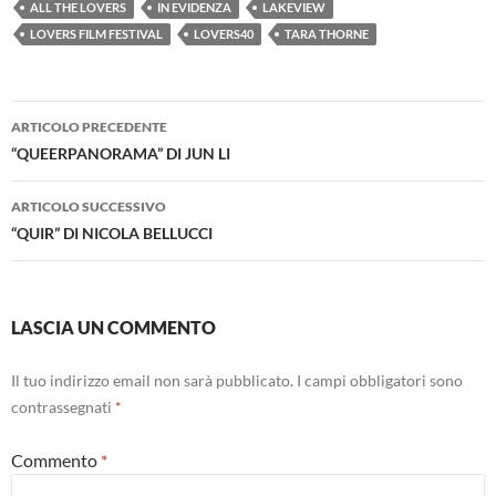
ALL THE LOVERS
IN EVIDENZA
LAKEVIEW
LOVERS FILM FESTIVAL
LOVERS40
TARA THORNE
Navigazione
ARTICOLO PRECEDENTE
articolo
“QUEERPANORAMA” DI JUN LI
ARTICOLO SUCCESSIVO
“QUIR” DI NICOLA BELLUCCI
LASCIA UN COMMENTO
Il tuo indirizzo email non sarà pubblicato.
I campi obbligatori sono
contrassegnati
*
Commento
*