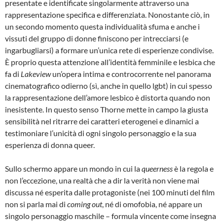
presentate e identificate singolarmente attraverso una
rappresentazione specifica e differenziata. Nonostante ciò, in
un secondo momento questa individualità sfuma e anche i
vissuti del gruppo di donne finiscono per intrecciarsi (e
ingarbugliarsi) a formare un’unica rete di esperienze condivise.
È proprio questa attenzione all’identità femminile e lesbica che
fa di
Lakeview
un’opera intima e controcorrente nel panorama
cinematografico odierno (sì, anche in quello lgbt) in cui spesso
la rappresentazione dell’amore lesbico è distorta quando non
inesistente. In questo senso Thorne mette in campo la giusta
sensibilità nel ritrarre dei caratteri eterogenei e dinamici a
testimoniare l’unicità di ogni singolo personaggio e la sua
esperienza di donna queer.
Sullo schermo appare un mondo in cui la
queerness
è la regola e
non l’eccezione, una realtà che a dir la verità non viene mai
discussa né esperita dalle protagoniste (nei 100 minuti del film
non si parla mai di
coming out
, né di omofobia, né appare un
singolo personaggio maschile – formula vincente come insegna