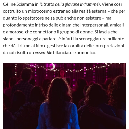
Céline Sciamma in
Ritratto della giovane in fiamme
). Viene così
costruito un microcosmo estraneo alla realtà esterna – che per
quanto lo spettatore ne sa può anche non esistere – ma
profondamente intriso delle dinamiche interpersonali, amicali
e amorose, che connettono il gruppo di donne. Si lascia che
siano i personaggi a parlare: è infatti la sceneggiatura brillante
che dà il ritmo al film e gestisce la coralità delle interpretazioni
da cui risulta un
ensemble
bilanciato e armonico.