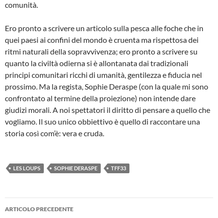
comunità.
Ero pronto a scrivere un articolo sulla pesca alle foche che in
quei paesi ai confini del mondo è cruenta ma rispettosa dei
ritmi naturali della sopravvivenza; ero pronto a scrivere su
quanto la civiltà odierna si è allontanata dai tradizionali
principi comunitari ricchi di umanità, gentilezza e fiducia nel
prossimo. Ma la regista, Sophie Deraspe (con la quale mi sono
confrontato al termine della proiezione) non intende dare
giudizi morali. A noi spettatori il diritto di pensare a quello che
vogliamo. Il suo unico obbiettivo è quello di raccontare una
storia così com’è: vera e cruda.
LES LOUPS
SOPHIE DERASPE
TFF33
Navigazione
ARTICOLO PRECEDENTE