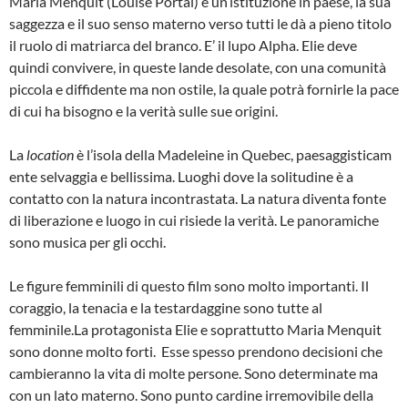
Maria Menquit (Louise Portal) è un’istituzione in paese, la sua
saggezza e il suo senso materno verso tutti le dà a pieno titolo
il ruolo di matriarca del branco. E’ il lupo Alpha. Elie deve
quindi convivere, in queste lande desolate, con una comunità
piccola e diffidente ma non ostile, la quale potrà fornirle la pace
di cui ha bisogno e la verità sulle sue origini.
La
location
è l’isola della Madeleine in Quebec, paesaggisticam
ente selvaggia e bellissima. Luoghi dove la solitudine è a
contatto con la natura incontrastata. La natura diventa fonte
di liberazione e luogo in cui risiede la verità. Le panoramiche
sono musica per gli occhi.
Le figure femminili di questo film sono molto importanti. Il
coraggio, la tenacia e la testardaggine sono tutte al
femminile.La protagonista Elie e soprattutto Maria Menquit
sono donne molto forti. Esse spesso prendono decisioni che
cambieranno la vita di molte persone. Sono determinate ma
con un lato materno. Sono punto cardine irremovibile della