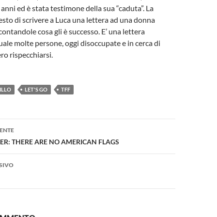
anni ed è stata testimone della sua “caduta”. La
iesto di scrivere a Luca una lettera ad una donna
ontandole cosa gli è successo. E’ una lettera
uale molte persone, oggi disoccupate e in cerca di
ro rispecchiarsi.
ILLO
LET'S GO
TFF
one
ENTE
ER: THERE ARE NO AMERICAN FLAGS
SIVO