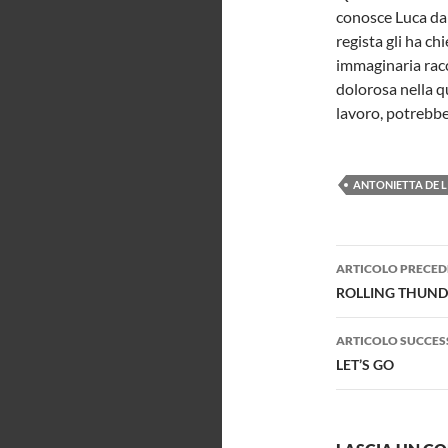
conosce Luca da 
regista gli ha ch
immaginaria racc
dolorosa nella q
lavoro, potrebbe
ANTONIETTA DE L
Navigazi
ARTICOLO PRECED
articolo
ROLLING THUND
ARTICOLO SUCCES
LET’S GO