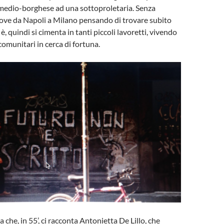
medio-borghese ad una sottoproletaria. Senza
ove da Napoli a Milano pensando di trovare subito
è, quindi si cimenta in tanti piccoli lavoretti, vivendo
comunitari in cerca di fortuna.
a che, in 55’, ci racconta Antonietta De Lillo, che