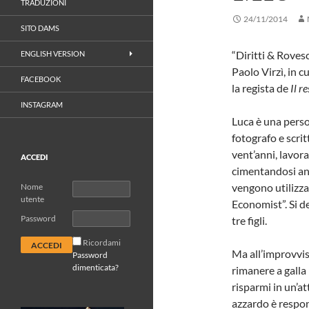
TRADUZIONI
24/11/2014
SITO DAMS
“Diritti & Roves
ENGLISH VERSION
Paolo Virzì, in c
FACEBOOK
la regista de
Il r
INSTAGRAM
Luca è una perso
fotografo e scrit
vent’anni, lavor
ACCEDI
cimentandosi an
vengono utilizza
Nome
utente
Economist”. Si d
Password
tre figli.
Ricordami
Ma all’improvviso
Password
dimenticata?
rimanere a galla 
risparmi in un’a
azzardo è respon