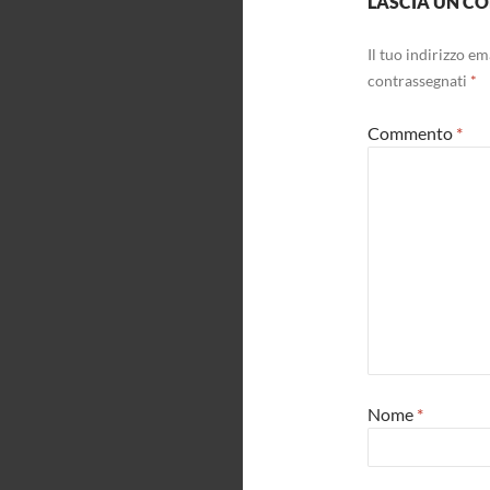
LASCIA UN 
Il tuo indirizzo e
contrassegnati
*
Commento
*
Nome
*