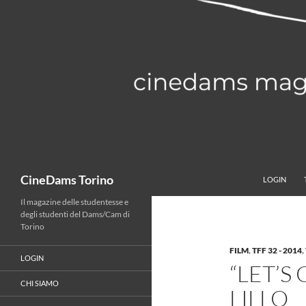
Vai
al
contenuto
Cerca
CineDams Torino
LOGIN
Il magazine delle studentesse e
degli studenti del Dams/Cam di
Torino
FILM
,
TFF 32 - 2014
,
LOGIN
“LET’S
CHI SIAMO
LILLO