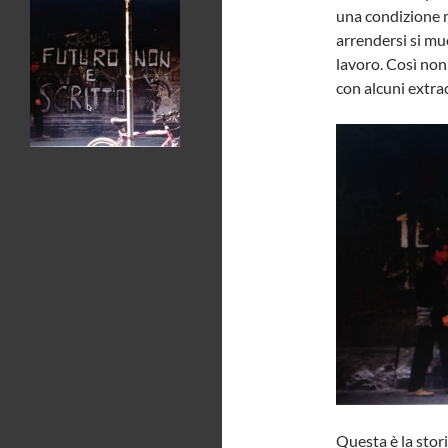
una condizione 
arrendersi si mu
lavoro. Così non 
con alcuni extra
Questa è la stori