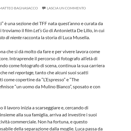
MATTEO BAGNASACCO
LASCIA UN COMMENTO
ci” è una sezione del TFF nata quest’anno e curata da
ui troviamo il film
Let’s Go
di Antonietta De Lillo, in cui
esto di niente
racconta la storia di Luca Musella.
na che si dà molto da fare e per vivere lavora come
tore. Intraprende il percorso di fotografo all’età di
ando come fotografo di scena, continua la sua carriera
che nel
reportage,
tanto che alcuni suoi scatti
ti come copertine da “L’Espresso” e “The
efinisce “un uomo da Mulino Bianco”, sposato e con
 il lavoro inizia a scarseggiare e, cercando di
insieme alla sua famiglia, arriva ad investire i suoi
ttività commerciale. Non ha fortuna, e questo
sabile della separazione dalla moglie. Luca passa da