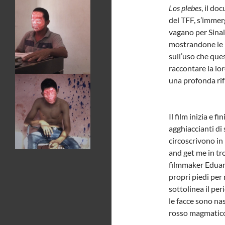
Los plebes
, il do
del TFF, s’immerg
vagano per Sinalo
mostrandone le p
sull’uso che que
raccontare la lor
una profonda rif
Il film inizia e 
agghiaccianti di 
circoscrivono in
and get me in tro
filmmaker Eduard
propri piedi per 
sottolinea il per
le facce sono nas
rosso magmatico,