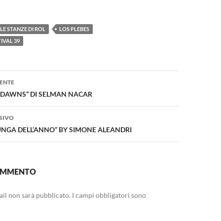
LE STANZE DI ROL
LOS PLEBES
IVAL 39
one
ENTE
DAWNS” DI SELMAN NACAR
SIVO
LUNGA DELL’ANNO” BY SIMONE ALEANDRI
COMMENTO
mail non sarà pubblicato.
I campi obbligatori sono