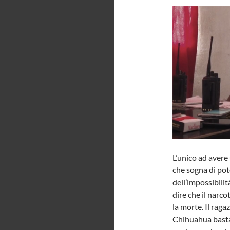
L’unico ad avere
che sogna di pot
dell’impossibilit
dire che il narco
la morte. Il rag
Chihuahua basta