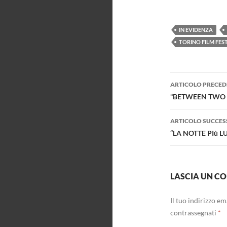
IN EVIDENZA
TORINO FILM FEST
Navigazi
ARTICOLO PRECED
articolo
“BETWEEN TWO 
ARTICOLO SUCCES
“LA NOTTE PIù 
LASCIA UN 
Il tuo indirizzo e
contrassegnati
*