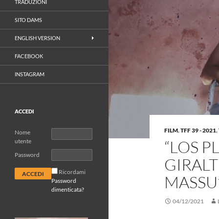
TRADUZIONI
SITO DAMS
ENGLISH VERSION
FACEBOOK
INSTAGRAM
ACCEDI
FILM
,
TFF 39 - 2021
,
Nome
“LOS P
utente
Password
GIRAL
Ricordami
MASSU
Password
dimenticata?
04/12/2021