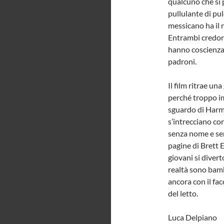
qualcuno che si pr
pullulante di pul
messicano ha il 
Entrambi credon
hanno coscienza 
padroni.
Il film ritrae un
perché troppo im
sguardo di Harm
s’intrecciano co
senza nome e sen
pagine di Brett 
giovani si divert
realtà sono bamb
ancora con il fa
del letto.
Luca Delpiano