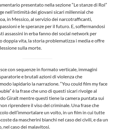
cumentario presentato nella sezione “Le stanze di Rol”
e nell’intimità dei giovani sicari millennial che
a, in Messico, al servizio dei narcotrafficanti,
assioni e le speranze per il futuro. E, soffermandosi
sti assassini in erba fanno dei social network per
o doppia vita, la storia problematizza i media e offre
lessione sulla morte.
finisce con sequenze in formato verticale, immagini
sparatorie e brutali azioni di violenza che
 modo lapidario la narrazione. “You could film my face
uble” è la frase che uno di questi sicari rivolge al
o Giralt mentre questi tiene la camera puntata sui
non riprendere il viso del criminale. Una frase che
icolo dell’immortalare un volto, in un film in cui tutte
coste da mascherini bianchi nel caso dei civili, e da un
 nel caso dei malavitosi.