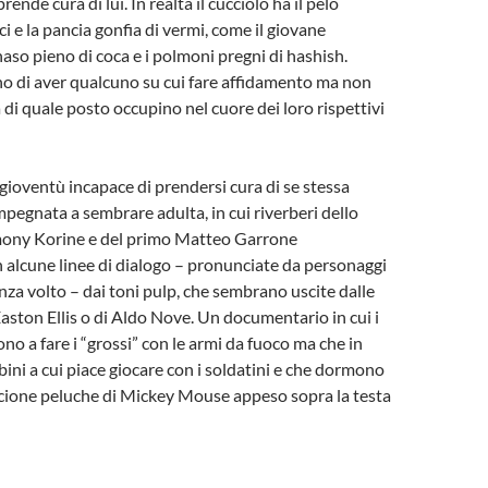
ende cura di lui. In realtà il cucciolo ha il pelo
ci e la pancia gonfia di vermi, come il giovane
naso pieno di coca e i polmoni pregni di hashish.
o di aver qualcuno su cui fare affidamento ma non
di quale posto occupino nel cuore dei loro rispettivi
a gioventù incapace di prendersi cura di se stessa
pegnata a sembrare adulta, in cui riverberi dello
ony Korine e del primo Matteo Garrone
n alcune linee di dialogo – pronunciate da personaggi
za volto – dai toni pulp, che sembrano uscite dalle
Easton Ellis o di Aldo Nove. Un documentario in cui i
ono a fare i “grossi” con le armi da fuoco ma che in
ini a cui piace giocare con i soldatini e che dormono
ccione peluche di Mickey Mouse appeso sopra la testa