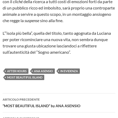
con il
cliché
della ricerca a tutti costi di emozioni forti da parte
di un pubblico ricco ed imbolsito, sarà proprio una controparte
animale a servire a questo scopo, in un montaggio ansiogeno
che regge la
suspense
sino alla fine.
L’”isola più bella”, quella del titolo, tanto agognata da Luciana
per poter ricominciare una nuova vita, non sembra dunque
trovare una giusta ubicazione lasciandoci a riflettere
sull’autenticità del “Sogno americano”.
AFTER HOURS
ANA ASENSIO
IN EVIDENZA
MOST BEAUTIFUL ISLAND
Navigazione
ARTICOLO PRECEDENTE
articolo
“MOST BEAUTIFUL ISLAND” by ANA ASENSIO