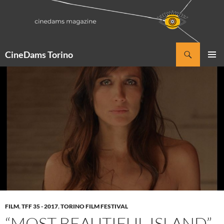
Vai
al
contenuto
Cerca
CineDams Torino
MENU
PRINCI
FILM
,
TFF 35 - 2017
,
TORINO FILM FESTIVAL
“MOST BEAUTIFUL ISLAND”