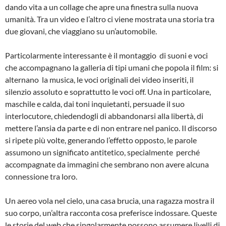
dando vita a un collage che apre una finestra sulla nuova
umanità. Tra un video e l’altro ci viene mostrata una storia tra
due giovani, che viaggiano su un’automobile.
Particolarmente interessante è il montaggio di suoni e voci
che accompagnano la galleria di tipi umani che popola il film: si
alternano la musica, le voci originali dei video inseriti, il
silenzio assoluto e soprattutto le voci off. Una in particolare,
maschile e calda, dai toni inquietanti, persuade il suo
interlocutore, chiedendogli di abbandonarsi alla libertà, di
mettere l’ansia da parte e di non entrare nel panico. Il discorso
si ripete più volte, generando l’effetto opposto, le parole
assumono un significato antitetico, specialmente perché
accompagnate da immagini che sembrano non avere alcuna
connessione tra loro.
Un aereo vola nel cielo, una casa brucia, una ragazza mostra il
suo corpo, un’altra racconta cosa preferisce indossare. Queste
le storie del web che singolarmente possono assumere livelli di