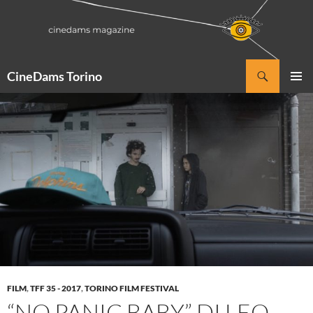
Vai
al
contenuto
Cerca
CineDams Torino
MENU
PRINCI
FILM
,
TFF 35 - 2017
,
TORINO FILM FESTIVAL
“NO PANIC BABY” DI LEO