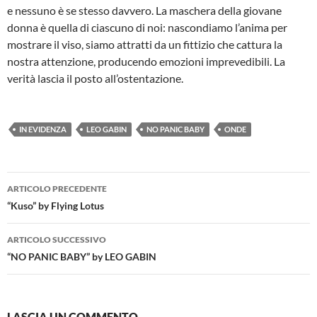
e nessuno è se stesso davvero. La maschera della giovane
donna è quella di ciascuno di noi: nascondiamo l’anima per
mostrare il viso, siamo attratti da un fittizio che cattura la
nostra attenzione, producendo emozioni imprevedibili. La
verità lascia il posto all’ostentazione.
IN EVIDENZA
LEO GABIN
NO PANIC BABY
ONDE
Navigazione
ARTICOLO PRECEDENTE
articolo
“Kuso” by Flying Lotus
ARTICOLO SUCCESSIVO
“NO PANIC BABY” by LEO GABIN
LASCIA UN COMMENTO