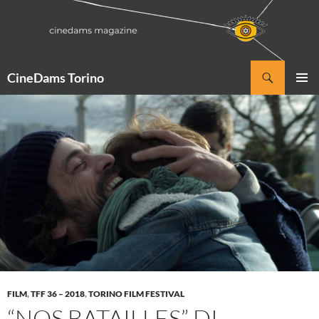
Vai
al
contenuto
Cerca
CineDams Torino
MENU
PRINCI
FILM
,
TFF 36 – 2018
,
TORINO FILM FESTIVAL
“NOS BATAILLES” DI