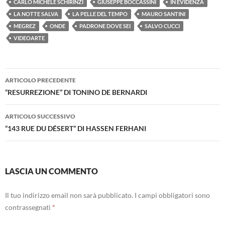
CARLO MICHELE SCHIRINZI
GIUSEPPE BOCCASSINI
IN EVIDENZA
LA NOTTE SALVA
LA PELLE DEL TEMPO
MAURO SANTINI
MEGREZ
ONDE
PADRONE DOVE SEI
SALVO CUCCI
VIDEOARTE
Navigazione
ARTICOLO PRECEDENTE
articolo
“RESURREZIONE” DI TONINO DE BERNARDI
ARTICOLO SUCCESSIVO
“143 RUE DU DÉSERT” DI HASSEN FERHANI
LASCIA UN COMMENTO
Il tuo indirizzo email non sarà pubblicato.
I campi obbligatori sono
contrassegnati
*