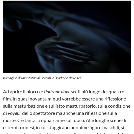
Immagine di una statua di Bernini in “Padrone dove sei”
Ad aprire il blocco è
Padrone dove sei
, il più lungo dei quattro
film. In quasi novanta minuti vorrebbe essere una riflessione
sulla masturbazione e sull’atto masturbatorio, sulla condizione
di
voyeur
dello spettatore ma anche una riflessione sulla
morte. C’è tanta, troppa, carne sul fuoco. Alle lunghe scene di
esterni torinesi, in cui si aggirano anonime figure maschili, si