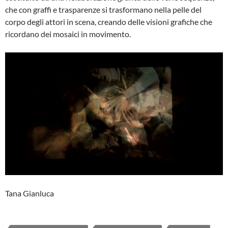
che con graffi e trasparenze si trasformano nella pelle del
corpo degli attori in scena, creando delle visioni grafiche che
ricordano dei mosaici in movimento.
Tana Gianluca