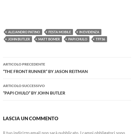
ALEJANDRO PATINO
FESTA MOBILE
IN EVIDENZA
JOHN BUTLER
MATT BOMER
PAPI CHULO
TFF36
Navigazione
ARTICOLO PRECEDENTE
articolo
“THE FRONT RUNNER” BY JASON REITMAN
ARTICOLO SUCCESSIVO
“PAPI CHULO” BY JOHN BUTLER
LASCIA UN COMMENTO
Il tuo indirizzo email non sarà pubblicato.
I campi obbligatori sono