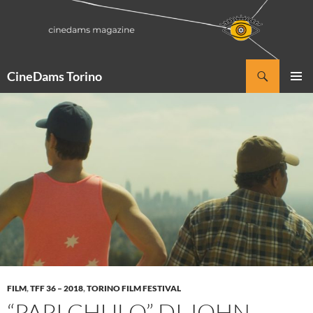
Vai
al
contenuto
Cerca
CineDams Torino
MENU
PRINCI
FILM
,
TFF 36 – 2018
,
TORINO FILM FESTIVAL
“PAPI CHULO” DI JOHN