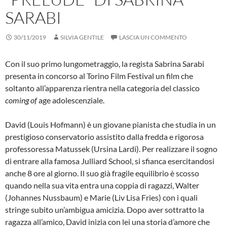
SARABI
30/11/2019
SILVIA GENTILE
LASCIA UN COMMENTO
Con il suo primo lungometraggio, la regista Sabrina Sarabi
presenta in concorso al Torino Film Festival un film che
soltanto all’apparenza rientra nella categoria del classico
coming of
age adolescenziale.
David (Louis Hofmann) è un giovane pianista che studia in un
prestigioso conservatorio assistito dalla fredda e rigorosa
professoressa Matussek (Ursina Lardi). Per realizzare il sogno
di entrare alla famosa Julliard School, si sfianca esercitandosi
anche 8 ore al giorno. Il suo già fragile equilibrio è scosso
quando nella sua vita entra una coppia di ragazzi, Walter
(Johannes Nussbaum) e Marie (Liv Lisa Fries) con i quali
stringe subito un’ambigua amicizia. Dopo aver sottratto la
ragazza all’amico, David inizia con lei una storia d’amore che