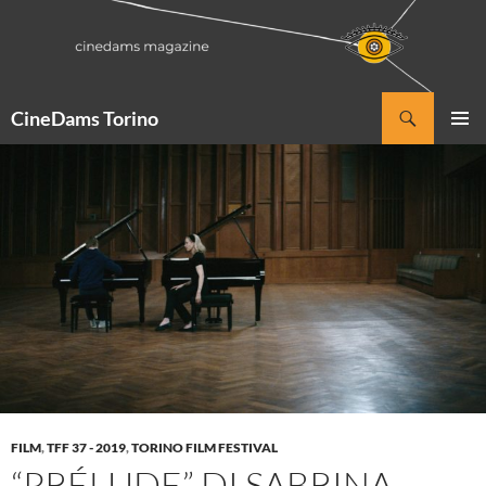
Vai
al
contenuto
Cerca
CineDams Torino
MENU
PRINCI
FILM
,
TFF 37 - 2019
,
TORINO FILM FESTIVAL
“PRÉLUDE” DI SABRINA