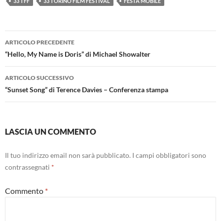
33 TFF
33 TORINO FILM FESTIVAL
FESTA MOBILE
Navigazione
ARTICOLO PRECEDENTE
articolo
“Hello, My Name is Doris” di Michael Showalter
ARTICOLO SUCCESSIVO
“Sunset Song” di Terence Davies – Conferenza stampa
LASCIA UN COMMENTO
Il tuo indirizzo email non sarà pubblicato.
I campi obbligatori sono
contrassegnati
*
Commento
*