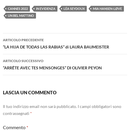
CANNES 2022
IN EVIDENZA
LÉA SEYDOUX
MIA HANSEN-LØVE
UN BEL MATTINO
Navigazione
ARTICOLO PRECEDENTE
articolo
“LA HIJA DE TODAS LAS RABIAS” di LAURA BAUMEISTER
ARTICOLO SUCCESSIVO
“ARRÊTE AVEC TES MENSONGES” DI OLIVIER PEYON
LASCIA UN COMMENTO
Il tuo indirizzo email non sarà pubblicato.
I campi obbligatori sono
contrassegnati
*
Commento
*