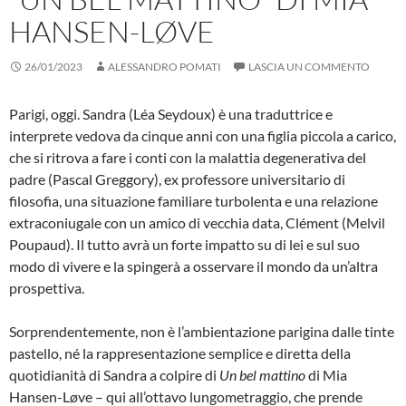
HANSEN-LØVE
26/01/2023
ALESSANDRO POMATI
LASCIA UN COMMENTO
Parigi, oggi. Sandra (Léa Seydoux) è una traduttrice e
interprete vedova da cinque anni con una figlia piccola a carico,
che si ritrova a fare i conti con la malattia degenerativa del
padre (Pascal Greggory), ex professore universitario di
filosofia, una situazione familiare turbolenta e una relazione
extraconiugale con un amico di vecchia data, Clément (Melvil
Poupaud). Il tutto avrà un forte impatto su di lei e sul suo
modo di vivere e la spingerà a osservare il mondo da un’altra
prospettiva.
Sorprendentemente, non è l’ambientazione parigina dalle tinte
pastello, né la rappresentazione semplice e diretta della
quotidianità di Sandra a colpire di
Un bel mattino
di Mia
Hansen-Løve – qui all’ottavo lungometraggio, che prende