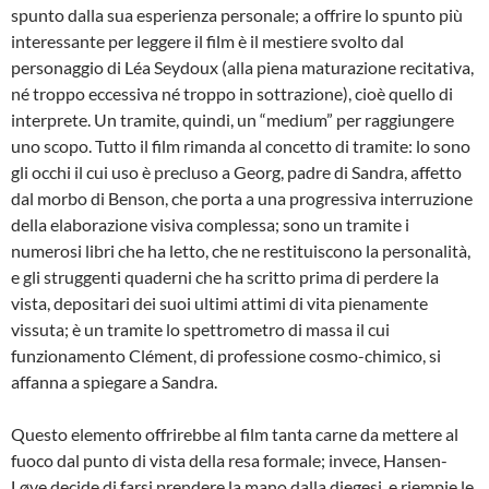
spunto dalla sua esperienza personale; a offrire lo spunto più
interessante per leggere il film è il mestiere svolto dal
personaggio di Léa Seydoux (alla piena maturazione recitativa,
né troppo eccessiva né troppo in sottrazione), cioè quello di
interprete. Un tramite, quindi, un “medium” per raggiungere
uno scopo. Tutto il film rimanda al concetto di tramite: lo sono
gli occhi il cui uso è precluso a Georg, padre di Sandra, affetto
dal morbo di Benson, che porta a una progressiva interruzione
della elaborazione visiva complessa; sono un tramite i
numerosi libri che ha letto, che ne restituiscono la personalità,
e gli struggenti quaderni che ha scritto prima di perdere la
vista, depositari dei suoi ultimi attimi di vita pienamente
vissuta; è un tramite lo spettrometro di massa il cui
funzionamento Clément, di professione cosmo-chimico, si
affanna a spiegare a Sandra.
Questo elemento offrirebbe al film tanta carne da mettere al
fuoco dal punto di vista della resa formale; invece, Hansen-
Løve decide di farsi prendere la mano dalla diegesi, e riempie le