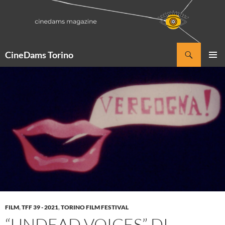
Vai
al
contenuto
Cerca
CineDams Torino
MENU
PRINCI
FILM
,
TFF 39 - 2021
,
TORINO FILM FESTIVAL
“UNDEAD VOICES” DI