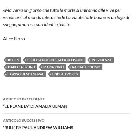
«
Ma verrà un giorno che tutte le morte si uniranno alle vive per
vendicarsi al mondo intero che le ha volute tutte buone in un lago di
sangue, amorose, sorridenti e felici
».
Alice Ferro
#TFF39
È SOLO A NOI CHE STA LA DECISIONE
IN EVIDENZA
ISABELLA BRUNO
MARIA IORIO
RAPHAËL CUOMO
TORINO FILM FESTIVAL
UNDEAD VOICES
Navigazione
ARTICOLO PRECEDENTE
articolo
“EL PLANETA” DI AMALIA ULMAN
ARTICOLO SUCCESSIVO
“BULL” BY PAUL ANDREW WILLIAMS