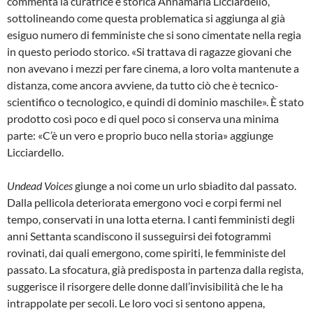
commenta la curatrice e storica Annamaria Licciardello,
sottolineando come questa problematica si aggiunga al già
esiguo numero di femministe che si sono cimentate nella regia
in questo periodo storico. «Si trattava di ragazze giovani che
non avevano i mezzi per fare cinema, a loro volta mantenute a
distanza, come ancora avviene, da tutto ciò che è tecnico-
scientifico o tecnologico, e quindi di dominio maschile». È stato
prodotto così poco e di quel poco si conserva una minima
parte: «C’è un vero e proprio buco nella storia» aggiunge
Licciardello.
Undead Voices
giunge a noi come un urlo sbiadito dal passato.
Dalla pellicola deteriorata emergono voci e corpi fermi nel
tempo, conservati in una lotta eterna. I canti femministi degli
anni Settanta scandiscono il susseguirsi dei fotogrammi
rovinati, dai quali emergono, come spiriti, le femministe del
passato. La sfocatura, già predisposta in partenza dalla regista,
suggerisce il risorgere delle donne dall’invisibilità che le ha
intrappolate per secoli. Le loro voci si sentono appena,