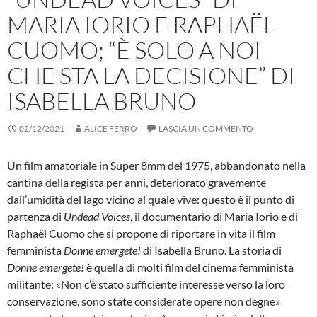
MARIA IORIO E RAPHAËL
CUOMO; “È SOLO A NOI
CHE STA LA DECISIONE” DI
ISABELLA BRUNO
02/12/2021
ALICE FERRO
LASCIA UN COMMENTO
Un film amatoriale in Super 8mm del 1975, abbandonato nella
cantina della regista per anni, deteriorato gravemente
dall’umidità del lago vicino al quale vive: questo è il punto di
partenza di
Undead Voices
, il documentario di Maria Iorio e di
Raphaël Cuomo che si propone di riportare in vita il film
femminista
Donne emergete!
di Isabella Bruno. La storia di
Donne emergete!
è quella di molti film del cinema femminista
militante: «Non c’è stato sufficiente interesse verso la loro
conservazione, sono state considerate opere non degne»