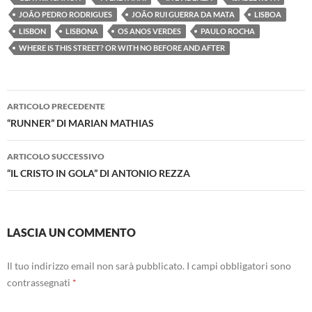
JOÃO PEDRO RODRIGUES
JOÃO RUI GUERRA DA MATA
LISBOA
LISBON
LISBONA
OS ANOS VERDES
PAULO ROCHA
WHERE IS THIS STREET? OR WITH NO BEFORE AND AFTER
Navigazione
ARTICOLO PRECEDENTE
articolo
“RUNNER” DI MARIAN MATHIAS
ARTICOLO SUCCESSIVO
“IL CRISTO IN GOLA” DI ANTONIO REZZA
LASCIA UN COMMENTO
Il tuo indirizzo email non sarà pubblicato.
I campi obbligatori sono
contrassegnati
*