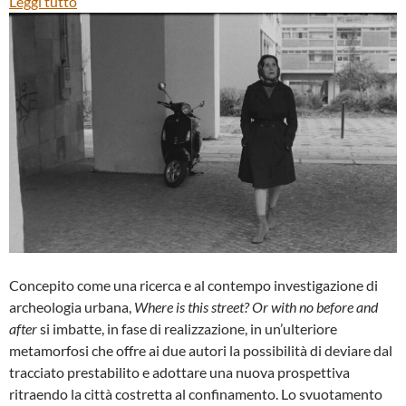
:
Leggi tutto
“WHERE
IS
THIS
STREET?
OR
WITH
NO
BEFORE
AND
AFTER”
DI
JOÃO
PEDRO
Concepito come una ricerca e al contempo investigazione di
RODRIGUES
archeologia urbana,
Where is this street? Or with no before and
E
after
si imbatte, in fase di realizzazione, in un’ulteriore
JOÃO
metamorfosi che offre ai due autori la possibilità di deviare dal
RUI
tracciato prestabilito e adottare una nuova prospettiva
GUERRA
ritraendo la città costretta al confinamento. Lo svuotamento