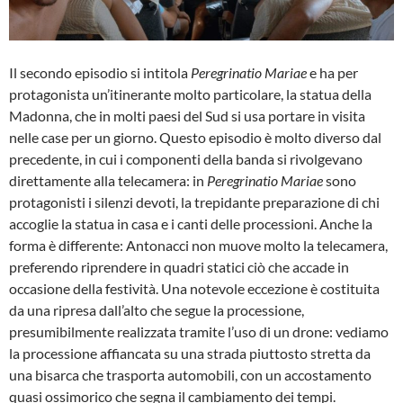
Il secondo episodio si intitola
Peregrinatio Mariae
e
ha per
protagonista un’itinerante molto particolare, la statua della
Madonna, che in molti paesi del Sud si usa portare in visita
nelle case per un giorno. Questo episodio è molto diverso dal
precedente, in cui i componenti della banda si rivolgevano
direttamente alla telecamera: in
Peregrinatio Mariae
sono
protagonisti i silenzi devoti, la trepidante preparazione di chi
accoglie la statua in casa e i canti delle processioni. Anche la
forma è differente: Antonacci non muove molto la telecamera,
preferendo riprendere in quadri statici ciò che accade in
occasione della festività. Una notevole eccezione è costituita
da una ripresa dall’alto che segue la processione,
presumibilmente realizzata tramite l’uso di un drone: vediamo
la processione affiancata su una strada piuttosto stretta da
una bisarca che trasporta automobili, con un accostamento
quasi ossimorico che segna il cambiamento dei tempi.