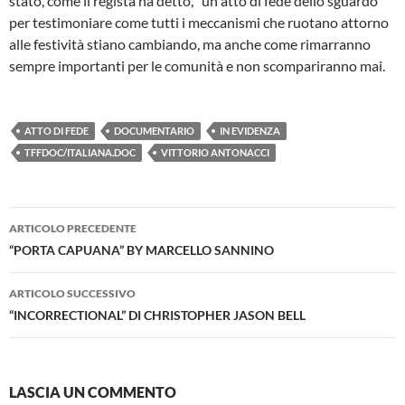
stato, come il regista ha detto, “un atto di fede dello sguardo”
per testimoniare come tutti i meccanismi che ruotano attorno
alle festività stiano cambiando, ma anche come rimarranno
sempre importanti per le comunità e non scompariranno mai.
ATTO DI FEDE
DOCUMENTARIO
IN EVIDENZA
TFFDOC/ITALIANA.DOC
VITTORIO ANTONACCI
Navigazione
ARTICOLO PRECEDENTE
articolo
“PORTA CAPUANA” BY MARCELLO SANNINO
ARTICOLO SUCCESSIVO
“INCORRECTIONAL” DI CHRISTOPHER JASON BELL
LASCIA UN COMMENTO