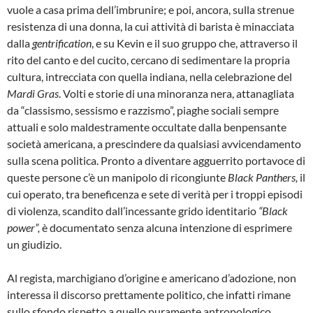
vuole a casa prima dell’imbrunire; e poi, ancora, sulla strenue
resistenza di una donna, la cui attività di barista è minacciata
dalla
gentrification
, e su Kevin e il suo gruppo che, attraverso il
rito del canto e del cucito, cercano di sedimentare la propria
cultura, intrecciata con quella indiana, nella celebrazione del
Mardi Gras
. Volti e storie di una minoranza nera, attanagliata
da “classismo, sessismo e razzismo”, piaghe sociali sempre
attuali e solo maldestramente occultate dalla benpensante
società americana, a prescindere da qualsiasi avvicendamento
sulla scena politica. Pronto a diventare agguerrito portavoce di
queste persone c’è un manipolo di ricongiunte
Black Panthers,
il
cui operato, tra beneficenza e sete di verità per i troppi episodi
di violenza, scandito dall’incessante grido identitario
“Black
power”,
è documentato senza alcuna intenzione di esprimere
un giudizio.
Al regista, marchigiano d’origine e americano d’adozione, non
interessa il discorso prettamente politico, che infatti rimane
sullo sfondo rispetto a quello puramente antropologico,