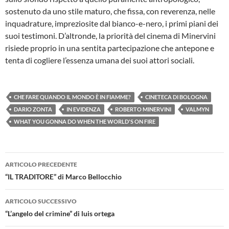
sostenuto da uno stile maturo, che fissa, con reverenza, nelle
inquadrature, impreziosite dal bianco-e-nero, i primi piani dei
suoi testimoni. D’altronde, la priorità del cinema di Minervini
risiede proprio in una sentita partecipazione che antepone e
tenta di cogliere l’essenza umana dei suoi attori sociali.
CHE FARE QUANDO IL MONDO È IN FIAMME?
CINETECA DI BOLOGNA
DARIO ZONTA
IN EVIDENZA
ROBERTO MINERVINI
VALMYN
WHAT YOU GONNA DO WHEN THE WORLD'S ON FIRE
Navigazione
ARTICOLO PRECEDENTE
articolo
“IL TRADITORE” di Marco Bellocchio
ARTICOLO SUCCESSIVO
“L’angelo del crimine” di luis ortega