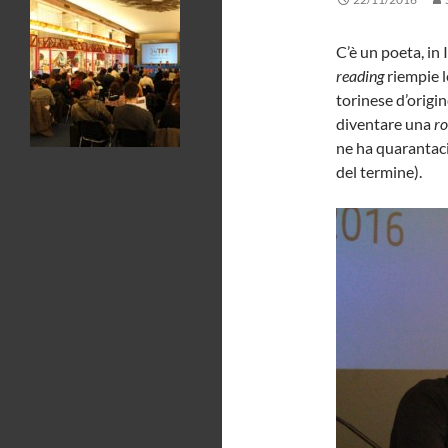
C’è un poeta, in
reading
riempie l
torinese d’origi
diventare una
ro
ne ha quarantaci
del termine).