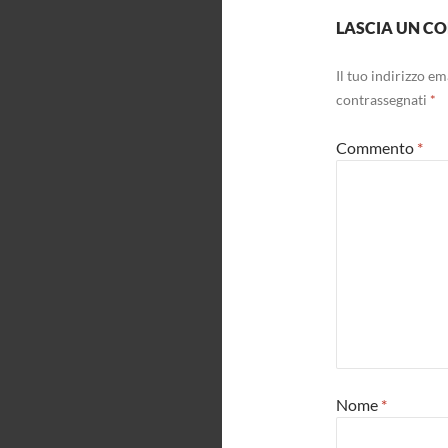
LASCIA UN 
Il tuo indirizzo e
contrassegnati
*
Commento
*
Nome
*