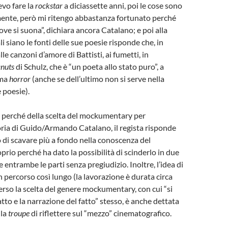
evo fare la
rockstar
a diciassette anni, poi le cose sono
ente, però mi ritengo abbastanza fortunato perché
ove si suona”, dichiara ancora Catalano; e poi alla
 siano le fonti delle sue poesie risponde che, in
alle canzoni d’amore di Battisti, ai fumetti, in
nuts
di Schulz, che è “un poeta allo stato puro”, a
ema
horror
(anche se dell’ultimo non si serve nella
 poesie).
 il perché della scelta del mockumentary per
oria di Guido/Armando Catalano, il regista risponde
di scavare più a fondo nella conoscenza del
prio perché ha dato la possibilità di scinderlo in due
 entrambe le parti senza pregiudizio. Inoltre, l’idea di
 percorso così lungo (la lavorazione è durata circa
erso la scelta del genere mockumentary, con cui “si
 fatto e la narrazione del fatto” stesso, è anche dettata
lla
troupe
di riflettere sul “mezzo” cinematografico.