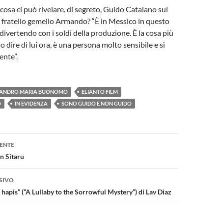
, cosa ci può rivelare, di segreto, Guido Catalano sul
 fratello gemello Armando? “È in Messico in questo
divertendo con i soldi della produzione. È la cosa più
 dire di lui ora, è una persona molto sensibile e si
ente”.
SANDRO MARIA BUONOMO
ELIANTO FILM
O
IN EVIDENZA
SONO GUIDO E NON GUIDO
one
ENTE
an Sitaru
SIVO
hapis” (“A Lullaby to the Sorrowful Mystery”) di Lav Diaz