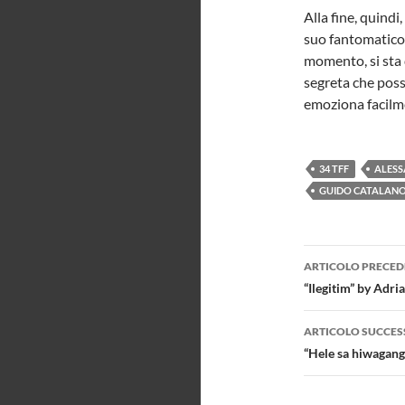
Alla fine, quindi
suo fantomatico
momento, si sta 
segreta che posso
emoziona facilm
34 TFF
ALES
GUIDO CATALAN
Navigazi
ARTICOLO PRECED
articolo
“Ilegitim” by Adri
ARTICOLO SUCCES
“Hele sa hiwagang 