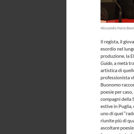
Alessandro Maria Buon
Il regista, il g
esordio nel lung
produzione, la E
Guido
, a metà tr
artistica di quel
professionista v
Buonomo racconta
poesie per caso,
compagni della S
estive in Puglia,
uno di quei “rad
riunite più di q
ascoltare poesie