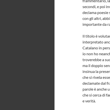
frammentario, la
secondi, e poi in
declama poesie s
con gli altri, ab
importante da rac
Il titolo è volu
interpretato anc
Catalano in pers
io non ho neanch
troverebbe a suo
ma il doppio sen
insinua la prese
che si rivela es
declamate dal fr
parole è anche un
che si cerca di fa
e verità.