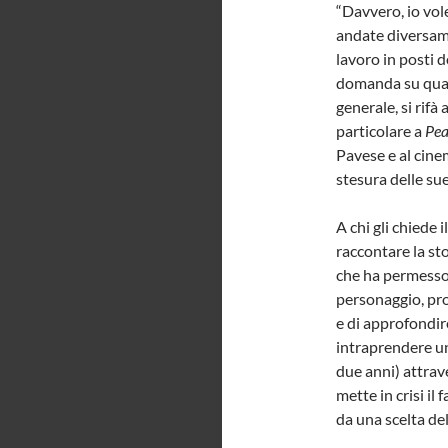
“Davvero, io vol
andate diversam
lavoro in posti d
domanda su quali
generale, si rifà 
particolare a
Pea
Pavese e al cin
stesura delle sue
A chi gli chiede
raccontare la st
che ha permesso 
personaggio, pro
e di approfondire
intraprendere un
due anni) attrav
mette in crisi il
da una scelta de