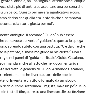
 gente si annoia, ha una soglia di attenzione di cinque
vece si sta più di un’ora ad ascoltare una persona che
u un palco. Questo per me era significativo e così,
biamo deciso che quella era la storia che ci sembrava
contare, la storia giusta per noi”.
tamente ambiguo: il secondo “Guido” può essere
he come voce del verbo “guidare”, e questo lo spiega
ona, aprendo subito con una battuta: “C’è da dire che
e la patente, al massimo guido la bicicletta!” Non si
 agio nei panni di “guida spirituale”, Guido Catalano,
so rimanda anche al fatto che nel documentario si
nza del fratello gemello di Guido, Armando Catalano,
sere nientemeno che il vero autore delle poesie
atello. Inventare un titolo formato da un gioco di
 rischio, come sottolinea il regista, ma è un po’ quello
re in tutto il film, stare su una linea sottile tra finzione