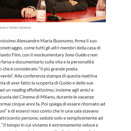
omo e Guido Catalano
iovanissimo Alessandro Maria Buonomo, firma il suo
ometraggio, come tutti gli altri membri della casa di
lianto Film, con il mockumentary
Sono Guido e non
a farsa e documentario sulla vita e la personalità
lo che è considerato “il più grande poeta
ivente”. Alla conferenza stampa di questa mattina
 di aver fatto la scoperta di Guido e delle sue
 ad un
reading
affollatissimo, insieme agli amici e
cuola del Cinema di Milano, durante le vacanze
 ormai cinque anni fa. Poi spiega di essere ritornato ad
uni” e di essersi reso conto che in una sala stavano
uattrocento persone, sedute solo e semplicemente ad
. “Il tempo in cui viviamo è estremamente veloce e