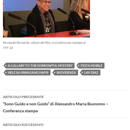
Bernardo Bernardo, attore del film, in Conferenza stampa al
TFF 34
A LULLABY TO THE SORROWFUL MYSTERY
FESTA MOBILE
HELE SA HIWAGANG HAPIS
IN EVIDENZA
LAV DIAZ
Navigazione
ARTICOLO PRECEDENTE
articolo
“Sono Guido e non Guido” di Alessandro Maria Buonomo –
Conferenza stampa
ARTICOLO SUCCESSIVO