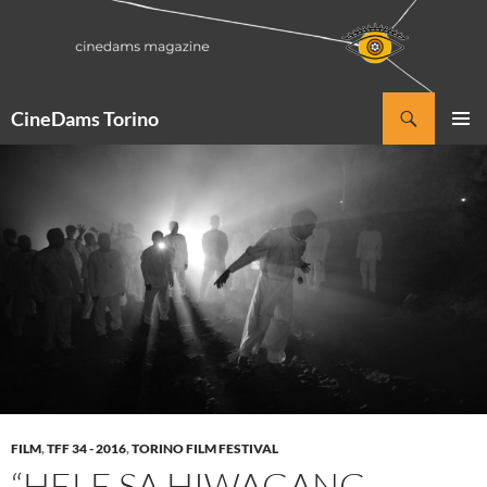
Vai
al
contenuto
Cerca
CineDams Torino
MENU
PRINCI
FILM
,
TFF 34 - 2016
,
TORINO FILM FESTIVAL
“HELE SA HIWAGANG