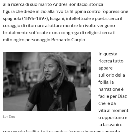
alla ricerca di suo marito Andres Bonifacio, storica
figura che diede inizio alla rivolta filippina contro l’oppressione
spagnola (1896-1897), Isagani, intellettuale e poeta, cerca il
coraggio di ritornare a lottare mentre le rivolte vengono
brutalmente soffocate e una congrega di religiosi cerca il
mitologico personaggio Bernardo Carpio.
In questa
ricerca tutto
appare
sull’orlo della
follia, la
narrazione è
facile per Diaz
che le dà
vita al moment
Lav Diaz
o opportuno e
la fa svanire
con uguale facilità, tutto sembra fermo e improvvisamente